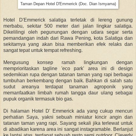
Taman Depan Hotel D'Emmerick (Doc. Dian Ismyama)
Hotel D'Emmerick salatiga terletak di lereng gunung
merbabu, sekitar 500 meter dari jalan lingkar salatiga.
Dikelilingi oleh pegunungan dengan udara segar serta
pemandangan indah dari Rawa Pening, kota Salatiga dan
sekitarnya yang akan bisa memberikan efek relaks dan
sangat tepat untuk tempat refreshing.
Mengusung konsep ramah lingkungan dengan
memprioritaskan tagline 'eco park' area ini di design
sedemikian rupa dengan tatanan taman yang rapi berbagai
tumbuhan berkembang dengan baik. Bahkan di salah satu
sudut areanya terdapat tanaman agroponik yang
memanfaatkan limbah rumah tangga daur ulang sebagai
pupuk organik termasuk bio gas.
Di halaman Hotel D' Emmerick ada yang cukup mencuri
perhatian Saya, yakni sebuah miniatur kincir angin dan
tatanan taman yang rapi. Sayang sekali jika terlewat untuk
di abadikan karena area ini sangat instagramable. Berlanjut
ke lantai atas, terdapat sebuah resto semi outdoor. Cleverly