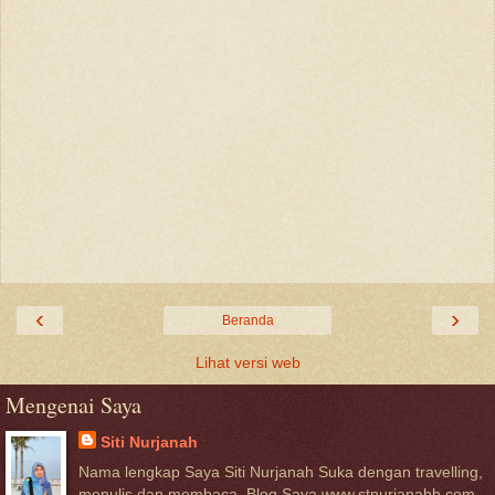
‹
›
Beranda
Lihat versi web
Mengenai Saya
Siti Nurjanah
Nama lengkap Saya Siti Nurjanah Suka dengan travelling,
menulis dan membaca. Blog Saya www.stnurjanahh.com