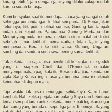
kurang lebih 1 jam dengan jalur yang dilalui cukup mudah
karena sudah beraspal.
Kami bersyukur saat itu mendapat cuaca yang sangat cerah
sehingga pemandangan terlihat sempurna. Di Penanjakan
Telomoyo, titik point melihat sunrise, Gunung lain tampak
indah dari kejauhan. Panoramaa Gunung Merbabu dan
Merapi yang mulai memerah terkena sinar matahari di sisi
sebelah timur terlihat memancarkan kilau fajar yang
mempesona. Beralih ke sisi Utara, Gunung Ungaran,
sumbing dan sindoro serta rawa pening samar terlihat.
Tak sekedar itu saja. bisa menikmati kelezatan mie godok
yang di siapkan Cheff dari D'Emmerick semakin
menyempurnakan pagi kala itu. Berada di antara keindahan
cipta Sang Kuasa ingin rasanya berlama-lama menikmati
keindahan di depan mata.
Tapi waktu tak bisa menunggu, setidaknya Kami harus
kembali. Nah..k
etika perjalanan pulang Saya dan beberapa
teman sempat turun untuk sekedar menikmati tegukan segar
dari curug yang berada di sepertiga jalur Telomoyo. Sayang
sekali, debitnya cukup kecil tapi tetap saja tak mengurangi