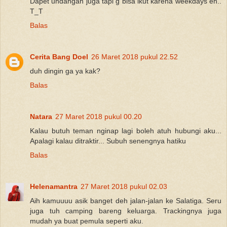
Dapet undangan juga tapi g bisa ikut karena weekdays eh..
T_T
Balas
Cerita Bang Doel
26 Maret 2018 pukul 22.52
duh dingin ga ya kak?
Balas
Natara
27 Maret 2018 pukul 00.20
Kalau butuh teman nginap lagi boleh atuh hubungi aku...
Apalagi kalau ditraktir... Subuh senengnya hatiku
Balas
Helenamantra
27 Maret 2018 pukul 02.03
Aih kamuuuu asik banget deh jalan-jalan ke Salatiga. Seru
juga tuh camping bareng keluarga. Trackingnya juga
mudah ya buat pemula seperti aku.