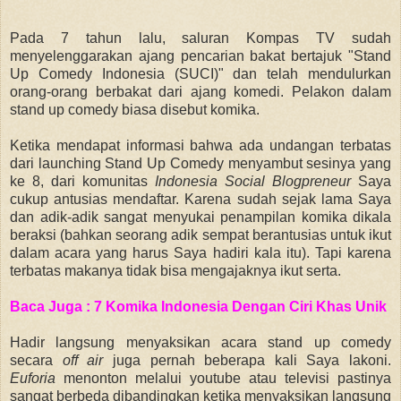
Pada 7 tahun lalu, saluran Kompas TV sudah
menyelenggarakan ajang pencarian bakat bertajuk "Stand
Up Comedy Indonesia (SUCI)" dan telah mendulurkan
orang-orang berbakat dari ajang komedi. Pelakon dalam
stand up comedy biasa disebut komika.
Ketika mendapat informasi bahwa ada undangan terbatas
dari launching Stand Up Comedy menyambut sesinya yang
ke 8, dari komunitas
Indonesia Social Blogpreneur
Saya
cukup antusias mendaftar. Karena sudah sejak lama Saya
dan adik-adik sangat menyukai penampilan komika dikala
beraksi (bahkan seorang adik sempat berantusias untuk ikut
dalam acara yang harus Saya hadiri kala itu). Tapi karena
terbatas makanya tidak bisa mengajaknya ikut serta.
Baca Juga : 7 Komika Indonesia Dengan Ciri Khas Unik
Hadir langsung menyaksikan acara stand up comedy
secara
off air
juga pernah beberapa kali Saya lakoni.
Euforia
menonton melalui youtube atau televisi pastinya
sangat berbeda dibandingkan ketika menyaksikan langsung