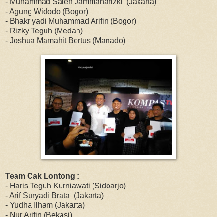
- Muhammad Saleh Jammaharizki (Jakarta)
- Agung Widodo (Bogor)
- Bhakriyadi Muhammad Arifin (Bogor)
- Rizky Teguh (Medan)
- Joshua Mamahit Bertus (Manado)
Team Cak Lontong :
- Haris Teguh Kurniawati (Sidoarjo)
- Arif Suryadi Brata (Jakarta)
- Yudha Ilham (Jakarta)
- Nur Arifin (Bekasi)