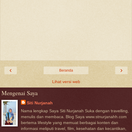
‹
›
Beranda
Lihat versi web
Mengenai Saya
Siti Nurjanah
Nama lengkap Saya Siti Nurjanah Suka dengan travelling,
menulis dan membaca. Blog Saya www.stnurjanahh.com
bertema lifestyle yang memuat berbagai konten dan
informasi meliputi travel, film, kesehatan dan kecantikan,