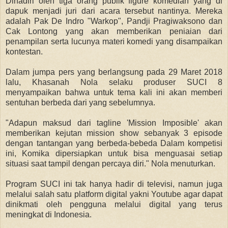
Dihadiri oleh tiga orang publik figure komedian yang di
dapuk menjadi juri dari acara tersebut nantinya. Mereka
adalah Pak De Indro "Warkop", Pandji Pragiwaksono dan
Cak Lontong yang akan memberikan peniaian dari
penampilan serta lucunya materi komedi yang disampaikan
kontestan.
Dalam jumpa pers yang berlangsung pada 29 Maret 2018
lalu, Khasanah Nola selaku produser SUCI 8
menyampaikan bahwa untuk tema kali ini akan memberi
sentuhan berbeda dari yang sebelumnya.
"Adapun maksud dari tagline 'Mission Imposible' akan
memberikan kejutan mission show sebanyak 3 episode
dengan tantangan yang berbeda-bebeda Dalam kompetisi
ini, Komika dipersiapkan untuk bisa menguasai setiap
situasi saat tampil dengan percaya diri." Nola menuturkan.
Program SUCI ini tak hanya hadir di televisi, namun juga
melalui salah satu platform digital yakni Youtube agar dapat
dinikmati oleh pengguna melalui digital yang terus
meningkat di Indonesia.