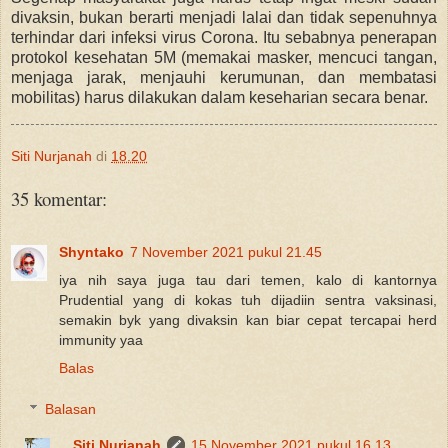
divaksin, bukan berarti menjadi lalai dan tidak sepenuhnya
terhindar dari infeksi virus Corona. Itu sebabnya penerapan
protokol kesehatan 5M (memakai masker, mencuci tangan,
menjaga jarak, menjauhi kerumunan, dan membatasi
mobilitas) harus dilakukan dalam keseharian secara benar.
Siti Nurjanah
di
18.20
35 komentar:
Shyntako
7 November 2021 pukul 21.45
iya nih saya juga tau dari temen, kalo di kantornya
Prudential yang di kokas tuh dijadiin sentra vaksinasi,
semakin byk yang divaksin kan biar cepat tercapai herd
immunity yaa
Balas
Balasan
Siti Nurjanah
15 November 2021 pukul 16.13