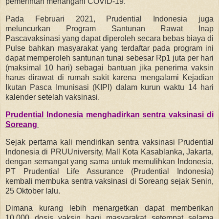
pemerintah menangani COVID-19.
Pada Februari 2021, Prudential Indonesia juga
meluncurkan Program Santunan Rawat Inap
Pascavaksinasi yang dapat diperoleh secara bebas biaya di
Pulse bahkan masyarakat yang terdaftar pada program ini
dapat memperoleh santunan tunai sebesar Rp1 juta per hari
(maksimal 10 hari) sebagai bantuan jika penerima vaksin
harus dirawat di rumah sakit karena mengalami Kejadian
Ikutan Pasca Imunisasi (KIPI) dalam kurun waktu 14 hari
kalender setelah vaksinasi.
Prudential Indonesia menghadirkan sentra vaksinasi di
Soreang
Sejak pertama kali mendirikan sentra vaksinasi Prudential
Indonesia di PRUUniversity, Mall Kota Kasablanka, Jakarta,
dengan semangat yang sama untuk memulihkan Indonesia,
PT Prudential Life Assurance (Prudential Indonesia)
kembali membuka sentra vaksinasi di Soreang sejak Senin,
25 Oktober lalu.
Dimana kurang lebih menargetkan dapat memberikan
10.000 dosis vaksin bagi masyarakat setempat selama