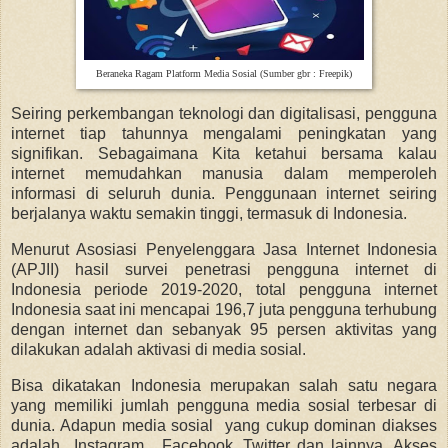
Beraneka Ragam Platform Media Sosial (Sumber gbr : Freepik)
Seiring perkembangan teknologi dan digitalisasi, pengguna
internet tiap tahunnya mengalami peningkatan yang
signifikan. Sebagaimana Kita ketahui bersama kalau
internet memudahkan manusia dalam memperoleh
informasi di seluruh dunia. Penggunaan internet seiring
berjalanya waktu semakin tinggi, termasuk di Indonesia.
Menurut Asosiasi Penyelenggara Jasa Internet Indonesia
(APJII) hasil survei penetrasi pengguna internet di
Indonesia periode 2019-2020, total pengguna internet
Indonesia saat ini mencapai 196,7 juta pengguna terhubung
dengan internet dan sebanyak 95 persen aktivitas yang
dilakukan adalah aktivasi di media sosial.
Bisa dikatakan Indonesia merupakan salah satu negara
yang memiliki jumlah pengguna media sosial terbesar di
dunia. Adapun media sosial yang cukup dominan diakses
adalah Instagram, Facebook, Twitter dan lainnya. Akses