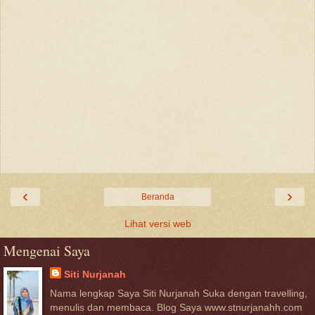
‹
›
Beranda
Lihat versi web
Mengenai Saya
Siti Nurjanah
Nama lengkap Saya Siti Nurjanah Suka dengan travelling,
menulis dan membaca. Blog Saya www.stnurjanahh.com