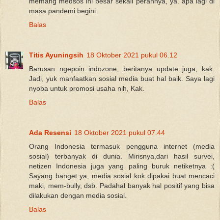
memang medsos ini besar sekali perannya, ya. apa lagi di
masa pandemi begini.
Balas
Titis Ayuningsih
18 Oktober 2021 pukul 06.12
Barusan ngepoin indozone, beritanya update juga, kak.
Jadi, yuk manfaatkan sosial media buat hal baik. Saya lagi
nyoba untuk promosi usaha nih, Kak.
Balas
Ada Resensi
18 Oktober 2021 pukul 07.44
Orang Indonesia termasuk pengguna internet (media
sosial) terbanyak di dunia. Mirisnya,dari hasil survei,
netizen Indonesia juga yang paling buruk netiketnya :(
Sayang banget ya, media sosial kok dipakai buat mencaci
maki, mem-bully, dsb. Padahal banyak hal positif yang bisa
dilakukan dengan media sosial.
Balas