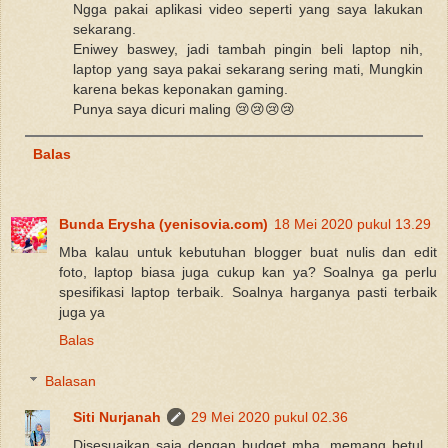
Ngga pakai aplikasi video seperti yang saya lakukan
sekarang.
Eniwey baswey, jadi tambah pingin beli laptop nih,
laptop yang saya pakai sekarang sering mati, Mungkin
karena bekas keponakan gaming.
Punya saya dicuri maling 😢😢😢😢
Balas
Bunda Erysha (yenisovia.com)
18 Mei 2020 pukul 13.29
Mba kalau untuk kebutuhan blogger buat nulis dan edit
foto, laptop biasa juga cukup kan ya? Soalnya ga perlu
spesifikasi laptop terbaik. Soalnya harganya pasti terbaik
juga ya
Balas
Balasan
Siti Nurjanah
29 Mei 2020 pukul 02.36
Disesuaikan saja dengan budget mba, memang betul