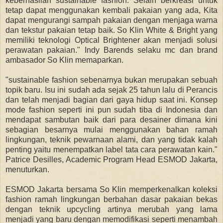
keberhasilan sustainable fashion. Selain berkreasi untuk
tetap dapat menggunakan kembali pakaian yang ada, Kita
dapat mengurangi sampah pakaian dengan menjaga warna
dan tekstur pakaian tetap baik. So Klin White & Bright yang
memiliki teknologi Optical Brightener akan menjadi solusi
perawatan pakaian." Indy Barends selaku mc dan brand
ambasador So Klin memaparkan.
"sustainable fashion sebenarnya bukan merupakan sebuah
topik baru. Isu ini sudah ada sejak 25 tahun lalu di Perancis
dan telah menjadi bagian dari gaya hidup saat ini. Konsep
mode fashion seperti ini pun sudah tiba di Indonesia dan
mendapat sambutan baik dari para desainer dimana kini
sebagian besarnya mulai menggunakan bahan ramah
lingkungan, teknik pewarnaan alami, dan yang tidak kalah
penting yaitu menempatkan label tata cara perawatan kain."
Patrice Desilles, Academic Program Head ESMOD Jakarta,
menuturkan.
ESMOD Jakarta bersama So Klin memperkenalkan koleksi
fashion ramah lingkungan berbahan dasar pakaian bekas
dengan teknik upcycling artinya merubah yang lama
menjadi yang baru dengan memodifikasi seperti menambah