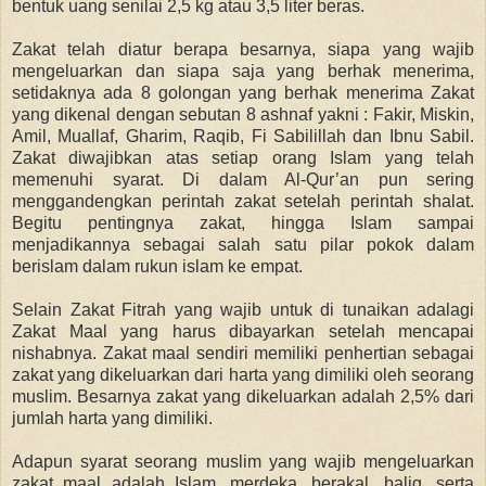
bentuk uang senilai 2,5 kg atau 3,5 liter beras.
Zakat telah diatur berapa besarnya, siapa yang wajib
mengeluarkan dan siapa saja yang berhak menerima,
setidaknya ada 8 golongan yang berhak menerima Zakat
yang dikenal dengan sebutan 8 ashnaf yakni : Fakir, Miskin,
Amil, Muallaf, Gharim, Raqib, Fi Sabilillah dan Ibnu Sabil.
Zakat diwajibkan atas setiap orang Islam yang telah
memenuhi syarat. Di dalam Al-Qur’an pun sering
menggandengkan perintah zakat setelah perintah shalat.
B
egitu pentingnya zakat, hingga Islam sampai
menjadikannya sebagai salah satu pilar pokok dalam
berislam dalam rukun islam ke empat.
Selain Zakat Fitrah yang wajib untuk di tunaikan adalagi
Zakat Maal yang harus dibayarkan setelah mencapai
nishabnya. Zakat maal sendiri memiliki penhertian sebagai
zakat yang dikeluarkan dari harta yang dimiliki oleh seorang
muslim. Besarnya zakat yang dikeluarkan adalah 2,5% dari
jumlah harta yang dimiliki.
Adapun syarat seorang muslim yang wajib mengeluarkan
zakat maal adalah Islam, merdeka, berakal, balig, serta