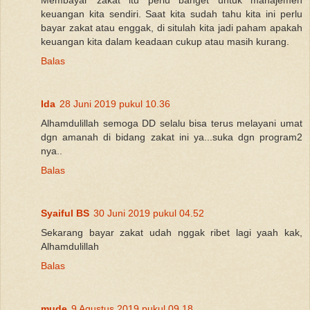
Membayar zakat itu perlu banget untuk manajemen
keuangan kita sendiri. Saat kita sudah tahu kita ini perlu
bayar zakat atau enggak, di situlah kita jadi paham apakah
keuangan kita dalam keadaan cukup atau masih kurang.
Balas
Ida
28 Juni 2019 pukul 10.36
Alhamdulillah semoga DD selalu bisa terus melayani umat
dgn amanah di bidang zakat ini ya...suka dgn program2
nya..
Balas
Syaiful BS
30 Juni 2019 pukul 04.52
Sekarang bayar zakat udah nggak ribet lagi yaah kak,
Alhamdulillah
Balas
mude
9 Agustus 2019 pukul 09.18