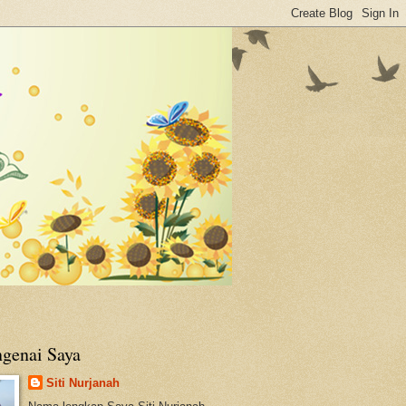
genai Saya
Siti Nurjanah