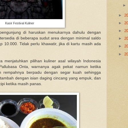
►
2
►
2
Kasir Festival Kuliner
►
2
i, pengunjung di haruskan menukarnya dahulu dengan
 tersedia di beberapa sudut area dengan minimal saldo
►
2
p 10.000. Tidak perlu khawatir, jika di kartu masih ada
►
2
►
2
ya menjatuhkan pilihan kuliner asal wilayah Indonesia
llubasa Onta, warnanya agak pekat namun ketika
duan rempahnya berpadu dengan segar kuah sehingga
tambah dengan isian daging cincang yang empuk, dan
cipi ketika masih panas.