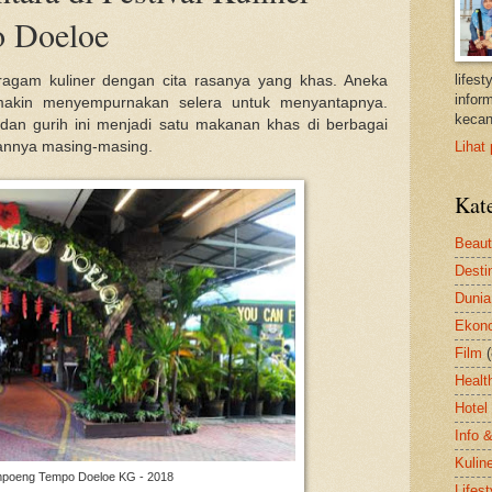
 Doeloe
lifes
ragam kuliner dengan cita rasanya yang khas. Aneka
inform
akin menyempurnakan selera untuk menyantapnya.
kecan
 dan gurih ini menjadi satu makanan khas di berbagai
kannya masing-masing.
Lihat 
Kat
Beau
Desti
Dunia
Ekon
Film
Healt
Hotel
Info 
Kulin
poeng Tempo Doeloe KG - 2018
Lifest