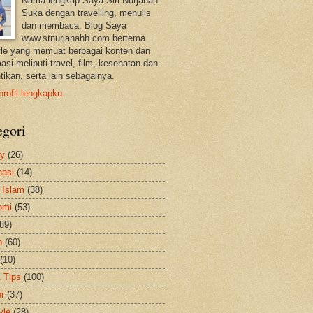
Nama lengkap Saya Siti Nurjanah
Suka dengan travelling, menulis
dan membaca. Blog Saya
www.stnurjanahh.com bertema
tyle yang memuat berbagai konten dan
asi meliputi travel, film, kesehatan dan
tikan, serta lain sebagainya.
profil lengkapku
egori
ty
(26)
nasi
(14)
 Islam
(38)
omi
(53)
(89)
h
(60)
(10)
& Tips
(100)
er
(37)
yle
(28)