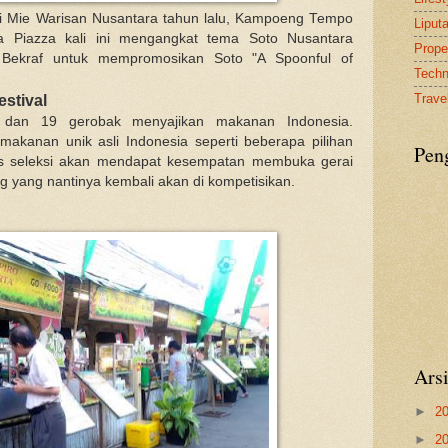
i Mie Warisan Nusantara tahun lalu, Kampoeng Tempo
Liput
a Piazza kali ini mengangkat tema Soto Nusantara
Proper
Bekraf untuk mempromosikan Soto "A Spoonful of
Tech
Travel
stival
 dan 19 gerobak menyajikan makanan Indonesia.
akanan unik asli Indonesia seperti beberapa pilihan
Pen
os seleksi akan mendapat kesempatan membuka gerai
ng yang nantinya kembali akan di kompetisikan.
Ars
►
2
►
2