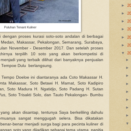
►
2
►
2
►
2
Puluhan Tenant Kuliner
►
2
ai dengan proses kurasi soto-soto andalan di berbagai
►
2
o, Medan, Makassar, Pekalongan, Semarang, Surabaya,
►
2
bulan November - Desember 2017. Dan setelah proses
▼
2
hirnya terpilih 10 soto yang akan berkompetisi di
njadi yang terbaik dilihat dari banyaknya penjualan
g Tempoe Dulu berlangsung.
 Tempo Doeloe ini diantaranya ada Coto Makassar H.
nta Makassar, Soto Betawi H. Mamat, Soto Kadipiro
n, Soto Madura H. Ngatidjo, Soto Padang H. Sutan
us, Soto Trisakti Solo, dan Tauto Pekalongan- Bumbu
ng akan disantap, tentunya Saya berkeliling dahulu
semuanya sangat menggugah selera. Bisa dikatakan
ar-benar menjadi surga bagi para pecinta kuliner di
idangan soto yang dijadikan sebagai tema utama, panitia