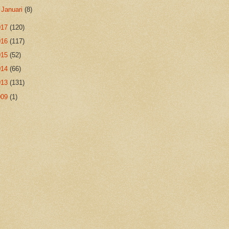
►
Januari
(8)
017
(120)
016
(117)
015
(52)
014
(66)
013
(131)
009
(1)