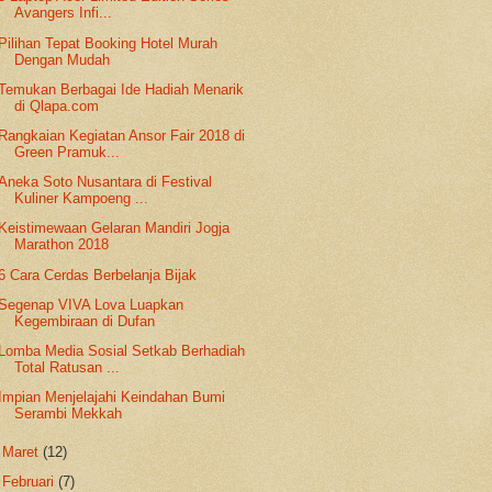
Avangers Infi...
Pilihan Tepat Booking Hotel Murah
Dengan Mudah
Temukan Berbagai Ide Hadiah Menarik
di Qlapa.com
Rangkaian Kegiatan Ansor Fair 2018 di
Green Pramuk...
Aneka Soto Nusantara di Festival
Kuliner Kampoeng ...
Keistimewaan Gelaran Mandiri Jogja
Marathon 2018
6 Cara Cerdas Berbelanja Bijak
Segenap VIVA Lova Luapkan
Kegembiraan di Dufan
Lomba Media Sosial Setkab Berhadiah
Total Ratusan ...
Impian Menjelajahi Keindahan Bumi
Serambi Mekkah
►
Maret
(12)
►
Februari
(7)