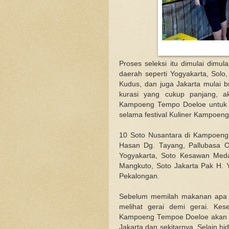
Proses seleksi itu dimulai dimul
daerah seperti Yogyakarta, Sol
Kudus, dan juga Jakarta mulai 
kurasi yang cukup panjang, ak
Kampoeng Tempo Doeloe untuk me
selama festival Kuliner Kampoen
10 Soto Nusantara di Kampoeng
Hasan Dg. Tayang, Pallubasa O
Yogyakarta, Soto Kesawan Meda
Mangkuto, Soto Jakarta Pak H. Y
Pekalongan.
Sebelum memilah makanan apa ya
melihat gerai demi gerai. Ke
Kampoeng Tempoe Doeloe akan ben
Jakarta dan sekitarnya. Selain h