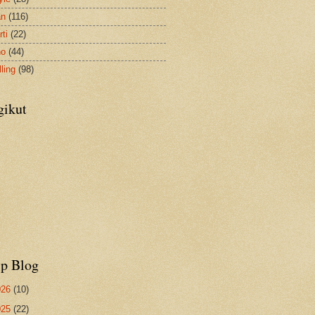
an
(116)
ti
(22)
no
(44)
ling
(98)
gikut
ip Blog
026
(10)
025
(22)