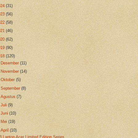
024
(31)
023
(56)
022
(58)
021
(46)
020
(62)
019
(90)
018
(120)
►
Desember
(11)
►
November
(14)
►
Oktober
(5)
►
September
(8)
►
Agustus
(7)
►
Juli
(9)
►
Juni
(10)
►
Mei
(19)
▼
April
(10)
3 Laptop Acer Limited Edition Series