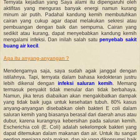
Ternyata kejadian yang Saya alami itu dipengaruhi oleh
aktifitas yang menguras banyak energi namun kurang
minum air putih. Padahal kandung kemih membutuhkan
cairan yang cukup agar dapat melakukan sekresi atau
pembuangan dengan baik dan sempurna. Cairan yang
sedikit atau kurang, dapat menyebabkan kandung kemih
mengalami infeksi. Dan inilah salah satu
penyebab sakit
buang air kecil
.
Apa itu anyang-anyangan ?
Mendengarnya saja, saya sudah agak janggal dengan
istilahnya. Tapi, ternyata dalam bahasa kedokteran justru
lebih dikenal dengan
infeksi saluran kemih
. Memang
termasuk penyakit tidak menular dan tidak berbahaya.
Namun, jika terus diabaikan akan mengakibatkan dampak
yang tidak baik juga untuk kesehatan tubuh. 80% kasus
anyang-anyangan disebabkan oleh bakteri E coli dalam
saluran kemih yang biasanya berasal dari daerah anus atau
dubur, karena kurangnya kebersihan pada saluran kemih.
Escherichia coli (E. Coli) adalah sekelompok bakteri yang
dapat ditemukan dalam makanan dan air. Untuk itu sangat
penting menjaga pola makan, dan air yang dikonsumsi baik