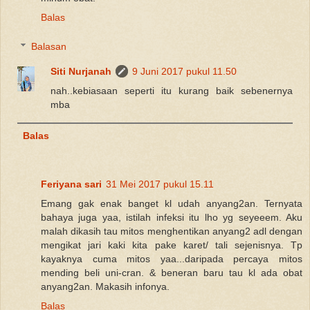
Balas
Balasan
Siti Nurjanah
9 Juni 2017 pukul 11.50
nah..kebiasaan seperti itu kurang baik sebenernya
mba
Balas
Feriyana sari
31 Mei 2017 pukul 15.11
Emang gak enak banget kl udah anyang2an. Ternyata
bahaya juga yaa, istilah infeksi itu lho yg seyeeem. Aku
malah dikasih tau mitos menghentikan anyang2 adl dengan
mengikat jari kaki kita pake karet/ tali sejenisnya. Tp
kayaknya cuma mitos yaa...daripada percaya mitos
mending beli uni-cran. & beneran baru tau kl ada obat
anyang2an. Makasih infonya.
Balas