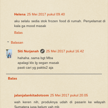
Helena
25 Mei 2017 pukul 09.40
aku selalu sedia stok frozen food di rumah. Penyelamat di
kala ga mood masak
Balas
Balasan
Siti Nurjanah
25 Mei 2017 pukul 16.42
hahaha..sama bgt Mba
apalagi klo lg segan masak
pasti cari yg paktis2 aja
Balas
jalanjalankitadotcom
25 Mei 2017 pukul 20.05
wah keren nih, produknya udah di pasarin ke wilayah
Sumatera juga belum yah mb