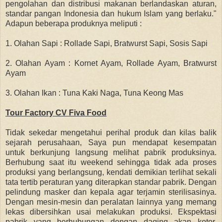
pengolahan dan distribusi makanan berlandaskan aturan,
standar pangan Indonesia dan hukum Islam yang berlaku."
Adapun beberapa produknya meliputi :
1. Olahan Sapi : Rollade Sapi, Bratwurst Sapi, Sosis Sapi
2. Olahan Ayam : Kornet Ayam, Rollade Ayam, Bratwurst
Ayam
3. Olahan Ikan : Tuna Kaki Naga, Tuna Keong Mas
Tour Factory CV Fiva Food
Tidak sekedar mengetahui perihal produk dan kilas balik
sejarah perusahaan, Saya pun mendapat kesempatan
untuk berkunjung langsung melihat pabrik produksinya.
Berhubung saat itu weekend sehingga tidak ada proses
produksi yang berlangsung, kendati demikian terlihat sekali
tata tertib peraturan yang diterapkan standar pabrik. Dengan
pelindung masker dan kepala agar terjamin sterilisasinya.
Dengan mesin-mesin dan peralatan lainnya yang memang
lekas dibersihkan usai melakukan produksi. Ekspektasi
pabrik yang berhubungan dengan daging akan kotor,