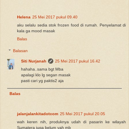
Helena
25 Mei 2017 pukul 09.40
aku selalu sedia stok frozen food di rumah. Penyelamat di
kala ga mood masak
Balas
Balasan
Siti Nurjanah
25 Mei 2017 pukul 16.42
hahaha..sama bgt Mba
apalagi klo lg segan masak
pasti cari yg paktis2 aja
Balas
jalanjalankitadotcom
25 Mei 2017 pukul 20.05
wah keren nih, produknya udah di pasarin ke wilayah
Sumatera juga belum yah mb