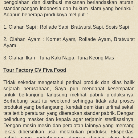
pengolahan dan distribusi makanan berlandaskan aturan,
standar pangan Indonesia dan hukum Islam yang berlaku."
Adapun beberapa produknya meliputi :
1. Olahan Sapi : Rollade Sapi, Bratwurst Sapi, Sosis Sapi
2. Olahan Ayam : Kornet Ayam, Rollade Ayam, Bratwurst
Ayam
3. Olahan Ikan : Tuna Kaki Naga, Tuna Keong Mas
Tour Factory CV Fiva Food
Tidak sekedar mengetahui perihal produk dan kilas balik
sejarah perusahaan, Saya pun mendapat kesempatan
untuk berkunjung langsung melihat pabrik produksinya.
Berhubung saat itu weekend sehingga tidak ada proses
produksi yang berlangsung, kendati demikian terlihat sekali
tata tertib peraturan yang diterapkan standar pabrik. Dengan
pelindung masker dan kepala agar terjamin sterilisasinya.
Dengan mesin-mesin dan peralatan lainnya yang memang
lekas dibersihkan usai melakukan produksi. Ekspektasi
pabrik yang berhubungan dengan daging akan kotor,