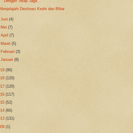
Dengan Tetap Jaga ...
Menjelajahi Destinasi Kediri dan Blitar
►
Juni
(4)
►
Mei
(7)
►
April
(7)
►
Maret
(5)
►
Februari
(3)
►
Januari
(8)
019
(90)
018
(120)
017
(120)
016
(117)
015
(52)
014
(66)
013
(131)
009
(1)