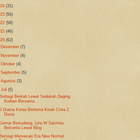
024
(31)
023
(56)
022
(58)
021
(46)
020
(62)
►
Desember
(7)
►
November
(4)
►
Oktober
(4)
►
September
(5)
►
Agustus
(3)
▼
Juli
(5)
Berbagi Berkah Lewat Sedekah Daging
Kurban Bersama...
5 Drama Korea Bertema Kisah Cinta 2
Dunia
Gemar Bertualang, Lina W Sasmita
Bercerita Lewat Blog
Bersiap Memasuki Era New Normal