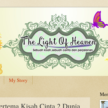
My Story
Men
rtema Kisah Cinta 2 Dunia