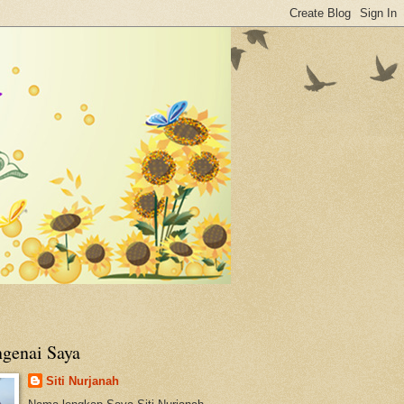
genai Saya
Siti Nurjanah