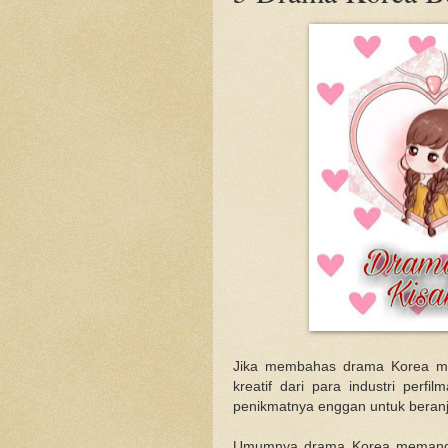
Jika membahas drama Korea mem
kreatif dari para industri perf
penikmatnya enggan untuk beranj
Umumnya drama Korea memang c