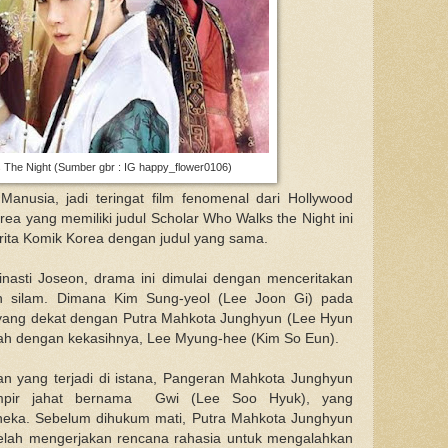
 The Night (Sumber gbr : IG happy_flower0106)
Manusia, jadi teringat film fenomenal dari Hollywood
orea yang memiliki judul Scholar Who Walks the Night ini
cerita Komik Korea dengan judul yang sama.
nasti Joseon, drama ini dimulai dengan menceritakan
hun silam. Dimana Kim Sung-yeol (Lee Joon Gi) pada
yang dekat dengan Putra Mahkota Junghyun (Lee Hyun
ah dengan kekasihnya, Lee Myung-hee (Kim So Eun).
n yang terjadi di istana, Pangeran Mahkota Junghyun
vampir jahat bernama Gwi (Lee Soo Hyuk), yang
oneka. Sebelum dihukum mati, Putra Mahkota Junghyun
elah mengerjakan rencana rahasia untuk mengalahkan