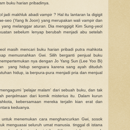
lam buku harian pribadinya.
adi makhluk abadi vampir ? Hal itu lantaran Ia digigit
e-seo (Yang Ik Joon) yang merupakan wali vampir dan
 yang melanggar aturan. Dia menggigit Kim Sung-yeol
uatan sebelum lenyap berubah menjadi abu setelah
ol masih mencari buku harian pribadi putra mahkota
p memusnahkan Gwi. Silih berganti penjual buku
 mempertemukan nya dengan Jo Yang Sun (Lee Yoo Bi)
an yang hidup sengsara karena sang ayah dituduh
tuhan hidup, ia berpura-pura menjadi pria dan menjual
engagumi 'pelajar malam' dari sebuah buku, dan tak
h penjelmaan dari komik misterius itu. Dalam kurun
hkota, kebersamaan mereka terjalin kian erat dan
ntara keduanya.
s untuk menemukan cara menghancurkan Gwi, sosok
uk menguasai seluruh umat manusia. tinggal di istana