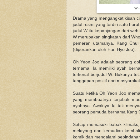
W -
Drama yang mengangkat kisah cin
judul resmi yang terdiri satu hur
judul W itu kepanjangan dari web
W merupakan singkatan dari Who 
pemeran utamanya, Kang Chul 
(diperankan oleh Han Hyo Joo).
Oh Yeon Joo adalah seorang dok
ternama. Ia memiliki ayah be
terkenal berjudul W. Bukunya te
tanggapan positif dari masyarakat
Suatu ketika Oh Yeon Joo memas
yang membuatnya terjebak mas
ayahnya. Awalnya Ia tak menya
seorang pemuda bernama Kang Ch
Setiap memasuki babak klimaks,
melayang dan kemudian kembali 
komik dan mengalami pepindahan