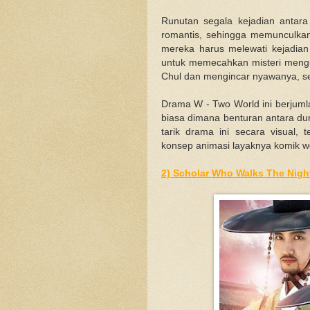
Runutan segala kejadian anta
romantis, sehingga memunculkan
mereka harus melewati kejadia
untuk memecahkan misteri meng
Chul dan mengincar nyawanya, s
Drama W - Two World ini berjuml
biasa dimana benturan antara d
tarik drama ini secara visual, 
konsep animasi layaknya komik w
2) Scholar Who Walks The Night