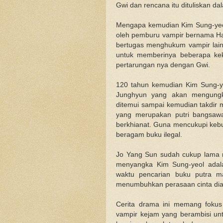
Gwi dan rencana itu dituliskan da
Mengapa kemudian Kim Sung-yeol j
oleh pemburu vampir bernama Ha
bertugas menghukum vampir lain
untuk memberinya beberapa kek
pertarungan nya dengan Gwi.
120 tahun kemudian Kim Sung-ye
Junghyun yang akan mengungka
ditemui sampai kemudian takdir
yang merupakan putri bangsaw
berkhianat. Guna mencukupi kebu
beragam buku ilegal.
Jo Yang Sun sudah cukup lama m
menyangka Kim Sung-yeol adala
waktu pencarian buku putra ma
menumbuhkan perasaan cinta dia
Cerita drama ini memang foku
vampir kejam yang berambisi unt