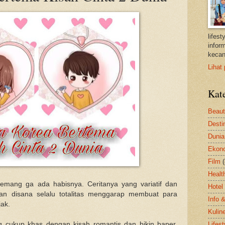
lifes
inform
kecan
Lihat 
Kat
Beau
Desti
Dunia
Ekon
Film
Healt
ang ga ada habisnya. Ceritanya yang variatif dan
Hotel
ilman disana selalu totalitas menggarap membuat para
Info 
ak.
Kulin
ukup khas dengan kisah romantis dan bikin baper.
Lifest