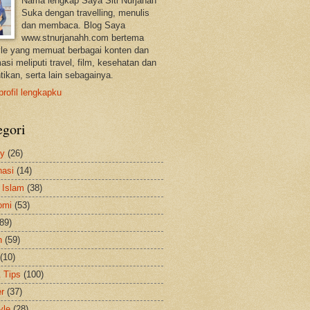
Nama lengkap Saya Siti Nurjanah
Suka dengan travelling, menulis
dan membaca. Blog Saya
www.stnurjanahh.com bertema
tyle yang memuat berbagai konten dan
asi meliputi travel, film, kesehatan dan
tikan, serta lain sebagainya.
profil lengkapku
egori
ty
(26)
nasi
(14)
 Islam
(38)
omi
(53)
(89)
h
(59)
(10)
& Tips
(100)
er
(37)
yle
(28)