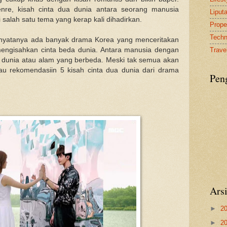
nre, kisah cinta dua dunia antara seorang manusia
Liput
salah satu tema yang kerap kali dihadirkan.
Proper
Tech
, nyatanya ada banyak drama Korea yang menceritakan
engisahkan cinta beda dunia. Antara manusia dengan
Travel
i dunia atau alam yang berbeda. Meski tak semua akan
mau rekomendasiin 5 kisah cinta dua dunia dari drama
Pen
:
Ars
►
2
►
2