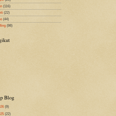
an
(116)
ti
(22)
no
(44)
ling
(98)
gikut
ip Blog
026
(9)
025
(22)