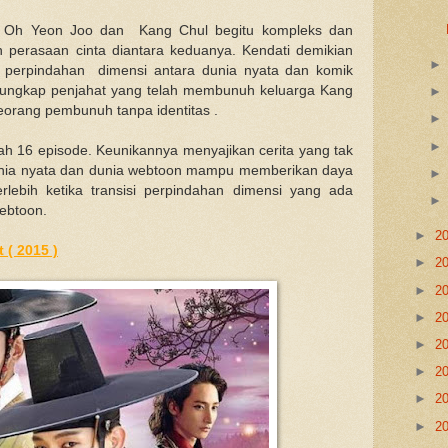
ra Oh Yeon Joo dan Kang Chul begitu kompleks dan
 perasaan cinta diantara keduanya. Kendati demikian
n perpindahan dimensi antara dunia nyata dan komik
ungkap penjahat yang telah membunuh keluarga Kang
eorang pembunuh tanpa identitas .
ah 16 episode. Keunikannya menyajikan cerita yang tak
unia nyata dan dunia webtoon mampu memberikan daya
terlebih ketika transisi perpindahan dimensi yang ada
ebtoon.
►
2
 ( 2015 )
►
2
►
2
►
2
►
2
►
2
►
2
►
2