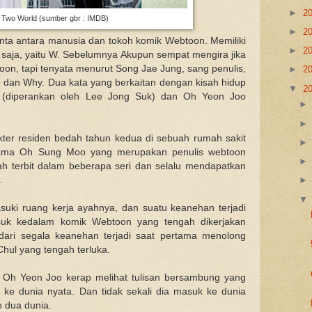
►
2
 Two World (sumber gbr : IMDB)
►
2
ta antara manusia dan tokoh komik Webtoon. Memiliki
►
2
uf saja, yaitu W. Sebelumnya Akupun sempat mengira jika
toon, tapi tenyata menurut Song Jae Jung, sang penulis,
►
2
dan Why. Dua kata yang berkaitan dengan kisah hidup
▼
2
(diperankan oleh Lee Jong Suk) dan Oh Yeon Joo
ter residen bedah tahun kedua di sebuah rumah sakit
rnama Oh Sung Moo yang merupakan penulis webtoon
lah terbit dalam beberapa seri dan selalu mendapatkan
.
uki ruang kerja ayahnya, dan suatu keanehan terjadi
uk kedalam komik Webtoon yang tengah dikerjakan
dari segala keanehan terjadi saat pertama menolong
ul yang tengah terluka.
 Oh Yeon Joo kerap melihat tulisan bersambung yang
ke dunia nyata. Dan tidak sekali dia masuk ke dunia
 dua dunia.