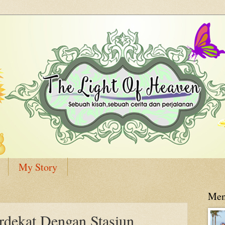
My Story
Men
rdekat Dengan Stasiun