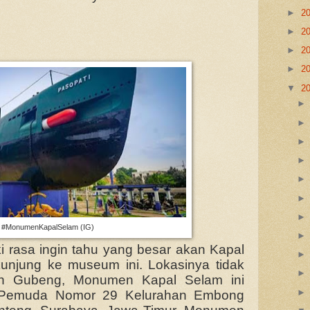
►
2
►
2
►
2
►
2
▼
2
#MonumenKapalSelam (IG)
 rasa ingin tahu yang besar akan Kapal
unjung ke museum ini. Lokasinya tidak
siun Gubeng, Monumen Kapal Selam ini
n Pemuda Nomor 29 Kelurahan Embong