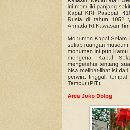
Kaliasin, Kecamatan G
ini memiliki panjang sek
Kapal KRI Pasopati 41
Rusia di tahun 1952 
Armada RI Kawasan Timu
Monumen Kapal Selam ini
setiap ruangan museum i
monumen ini pun Kamu bi
mengenai Kapal Sel
mengetahui tentang su
bisa melihat-lihat isi d
perwira tinggal, tempa
Tempur (PIT).
Arca Joko Dolog