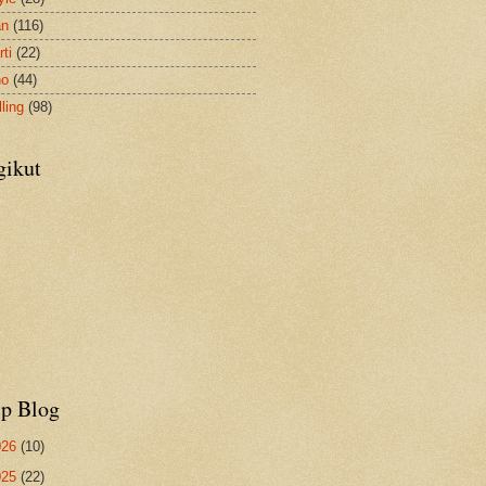
an
(116)
ti
(22)
no
(44)
ling
(98)
gikut
ip Blog
026
(10)
025
(22)