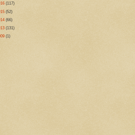
016
(117)
015
(52)
014
(66)
013
(131)
009
(1)