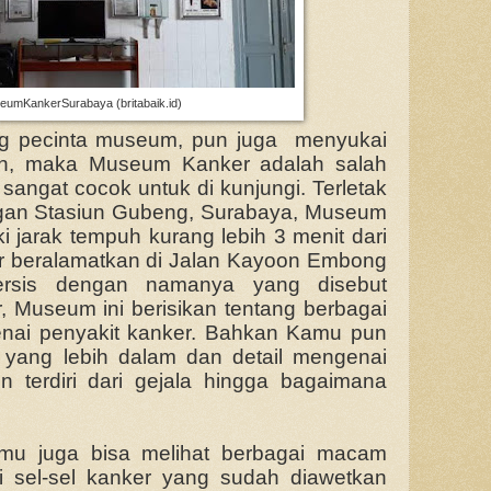
umKankerSurabaya (britabaik.id)
g pecinta museum, pun juga menyukai
an, maka Museum Kanker adalah salah
sangat cocok untuk di kunjungi. Terletak
ngan Stasiun Gubeng, Surabaya, Museum
i jarak tempuh kurang lebih 3 menit dari
r beralamatkan di Jalan Kayoon Embong
Persis dengan namanya yang disebut
Museum ini berisikan tentang berbagai
nai penyakit kanker. Bahkan Kamu pun
i yang lebih dalam dan detail mengenai
un terdiri dari gejala hingga bagaimana
mu juga bisa melihat berbagai macam
i sel-sel kanker yang sudah diawetkan