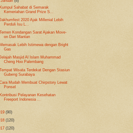
▼
Januari
(8)
Kumpul Sahabat di Semarak
Kemeriahan Grand Prize S...
Jakhumfest 2020 Ajak Millenial Lebih
Perduli Isu L...
Temen Kondangan Sarat Ajakan Move-
on Dari Mantan
Memasak Lebih Istimewa dengan Bright
Gas
Jelajah Masjid Al Islam Muhammad
Cheng Hoo Palembang
Tempat Wisata Terdekat Dengan Stasiun
Gubeng Surabaya
Cara Mudah Membuat Chirpstory Lewat
Ponsel
Kontribusi Pelayanan Kesehatan
Freeport Indonesia ...
019
(90)
018
(120)
017
(120)