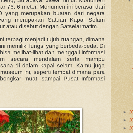
enteng, Surabaya, Jawa Timur. Monumen
itar 76, 6 meter. Monumen ini berasal dari
0 yang merupakan buatan dari negara
yang merupakan Satuan Kapal Selam
r atau disebut dengan Satselarmatim.
 terbagi menjadi tujuh ruangan, dimana
ni memiliki fungsi yang berbeda-beda. Di
sa melihat-lihat dan menggali informasi
am secara mendalam serta mampu
asana di dalam kapal selam. Kamu juga
ari museum ini, seperti tempat dimana para
t bongkar muat, sampai Pusat Informasi
►
2
►
2
►
2