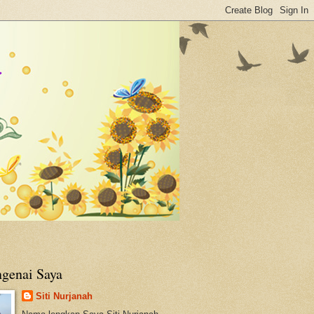
genai Saya
Siti Nurjanah