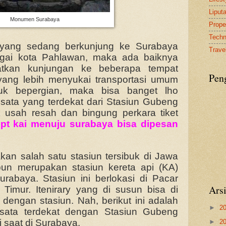
Liput
Monumen Surabaya
Proper
Tech
 yang sedang berkunjung ke Surabaya
Travel
bagai kota Pahlawan, maka ada baiknya
tkan kunjungan ke beberapa tempat
Pen
yang lebih menyukai transportasi umum
tuk bepergian, maka bisa banget lho
sata yang terdekat dari Stasiun Gubeng
 usah resah dan bingung perkara tiket
t pt kai menuju surabaya bisa dipesan
an salah satu stasiun tersibuk di Jawa
 pun merupakan stasiun kereta api (KA)
rabaya. Stasiun ini berlokasi di Pacar
Ars
Timur. Itenirary yang di susun bisa di
 dengan stasiun. Nah, berikut ini adalah
►
2
wisata terdekat dengan Stasiun Gubeng
 saat di Surabaya.
►
2