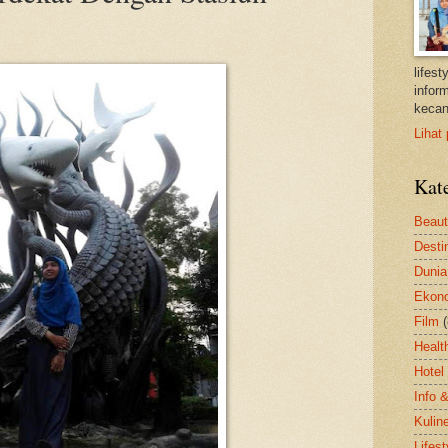
lifes
inform
kecan
Lihat 
Kat
Beau
Desti
Dunia
Ekon
Film
Healt
Hotel
Info 
Kulin
Lifest