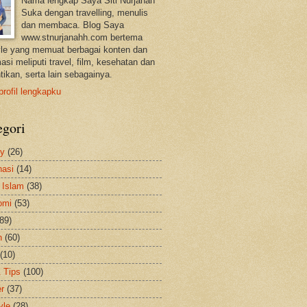
Nama lengkap Saya Siti Nurjanah
Suka dengan travelling, menulis
dan membaca. Blog Saya
www.stnurjanahh.com bertema
tyle yang memuat berbagai konten dan
asi meliputi travel, film, kesehatan dan
tikan, serta lain sebagainya.
profil lengkapku
egori
ty
(26)
nasi
(14)
 Islam
(38)
omi
(53)
(89)
h
(60)
(10)
& Tips
(100)
er
(37)
yle
(28)