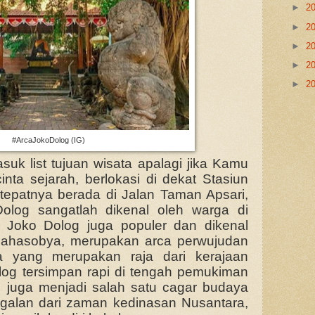
►
2
►
2
►
2
►
2
►
2
#ArcaJokoDolog (IG)
suk list tujuan wisata apalagi jika Kamu
ta sejarah, berlokasi di dekat Stasiun
epatnya berada di Jalan Taman Apsari,
olog sangatlah dikenal oleh warga di
ca Joko Dolog juga populer dan dikenal
ahasobya, merupakan arca perwujudan
a yang merupakan raja dari kerajaan
log tersimpan rapi di tengah pemukiman
n juga menjadi salah satu cagar budaya
galan dari zaman kedinasan Nusantara,