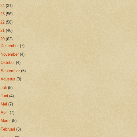
024
(31)
023
(56)
022
(58)
021
(46)
020
(62)
►
Desember
(7)
►
November
(4)
►
Oktober
(4)
►
September
(5)
►
Agustus
(3)
►
Juli
(5)
►
Juni
(4)
►
Mei
(7)
►
April
(7)
►
Maret
(5)
►
Februari
(3)