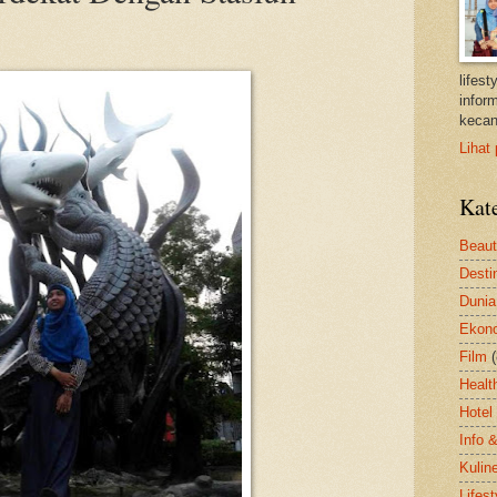
lifes
inform
kecan
Lihat 
Kat
Beau
Desti
Dunia
Ekon
Film
Healt
Hotel
Info 
Kulin
Lifest