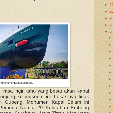
►
2
►
2
►
2
►
2
▼
2
#MonumenKapalSelam (IG)
 rasa ingin tahu yang besar akan Kapal
unjung ke museum ini. Lokasinya tidak
siun Gubeng, Monumen Kapal Selam ini
n Pemuda Nomor 29 Kelurahan Embong