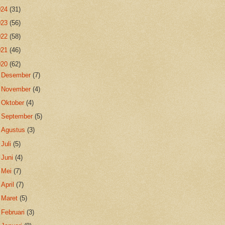
024
(31)
023
(56)
022
(58)
021
(46)
020
(62)
►
Desember
(7)
►
November
(4)
►
Oktober
(4)
►
September
(5)
►
Agustus
(3)
►
Juli
(5)
►
Juni
(4)
►
Mei
(7)
►
April
(7)
►
Maret
(5)
►
Februari
(3)