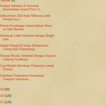
▼
Januari
(8)
Kumpul Sahabat di Semarak
Kemeriahan Grand Prize S...
Jakhumfest 2020 Ajak Millenial Lebih
Perduli Isu L...
Temen Kondangan Sarat Ajakan Move-
on Dari Mantan
Memasak Lebih Istimewa dengan Bright
Gas
Jelajah Masjid Al Islam Muhammad
Cheng Hoo Palembang
Tempat Wisata Terdekat Dengan Stasiun
Gubeng Surabaya
Cara Mudah Membuat Chirpstory Lewat
Ponsel
Kontribusi Pelayanan Kesehatan
Freeport Indonesia ...
019
(90)
018
(120)
017
(120)