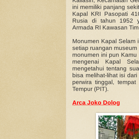
Kaliasin, Kecamatan G
ini memiliki panjang sek
Kapal KRI Pasopati 41
Rusia di tahun 1952 
Armada RI Kawasan Timu
Monumen Kapal Selam ini
setiap ruangan museum i
monumen ini pun Kamu bi
mengenai Kapal Sel
mengetahui tentang su
bisa melihat-lihat isi d
perwira tinggal, tempa
Tempur (PIT).
Arca Joko Dolog