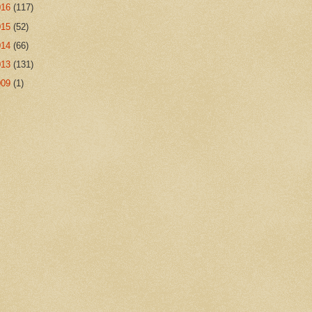
016
(117)
015
(52)
014
(66)
013
(131)
009
(1)