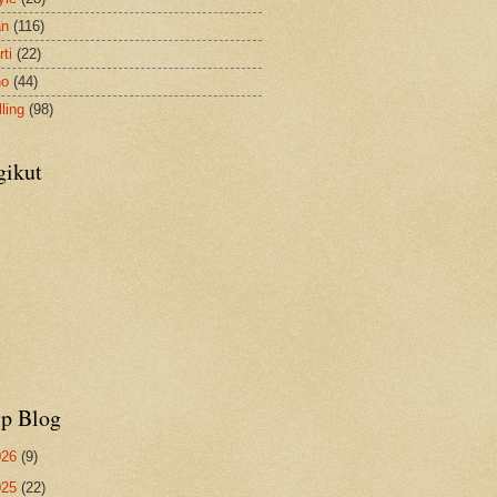
an
(116)
ti
(22)
no
(44)
ling
(98)
gikut
ip Blog
026
(9)
025
(22)