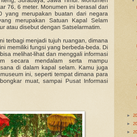
enteng, Surabaya, Jawa Timur. Monumen
itar 76, 6 meter. Monumen ini berasal dari
0 yang merupakan buatan dari negara
yang merupakan Satuan Kapal Selam
r atau disebut dengan Satselarmatim.
 terbagi menjadi tujuh ruangan, dimana
ni memiliki fungsi yang berbeda-beda. Di
sa melihat-lihat dan menggali informasi
am secara mendalam serta mampu
asana di dalam kapal selam. Kamu juga
ari museum ini, seperti tempat dimana para
t bongkar muat, sampai Pusat Informasi
►
2
►
2
►
2