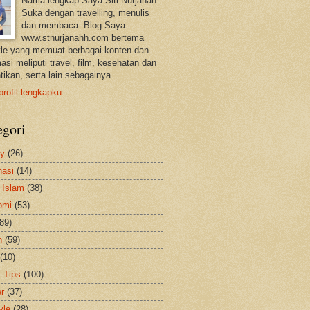
Nama lengkap Saya Siti Nurjanah
Suka dengan travelling, menulis
dan membaca. Blog Saya
www.stnurjanahh.com bertema
tyle yang memuat berbagai konten dan
asi meliputi travel, film, kesehatan dan
tikan, serta lain sebagainya.
profil lengkapku
egori
ty
(26)
nasi
(14)
 Islam
(38)
omi
(53)
(89)
h
(59)
(10)
& Tips
(100)
er
(37)
yle
(28)