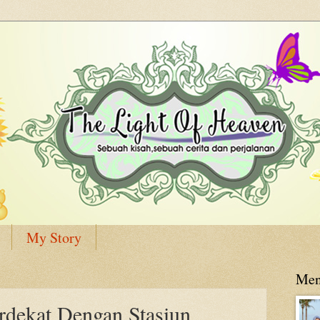
My Story
Men
rdekat Dengan Stasiun