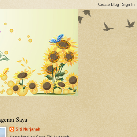
genai Saya
Siti Nurjanah