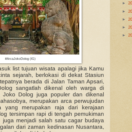
►
2
►
2
►
2
►
2
►
2
#ArcaJokoDolog (IG)
suk list tujuan wisata apalagi jika Kamu
ta sejarah, berlokasi di dekat Stasiun
epatnya berada di Jalan Taman Apsari,
olog sangatlah dikenal oleh warga di
ca Joko Dolog juga populer dan dikenal
ahasobya, merupakan arca perwujudan
a yang merupakan raja dari kerajaan
log tersimpan rapi di tengah pemukiman
n juga menjadi salah satu cagar budaya
galan dari zaman kedinasan Nusantara,