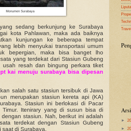
Liput
Monumen Surabaya
Proper
Tech
 yang sedang berkunjung ke Surabaya
Travel
bagai kota Pahlawan, maka ada baiknya
tkan kunjungan ke beberapa tempat
Pen
yang lebih menyukai transportasi umum
tuk bepergian, maka bisa banget lho
sata yang terdekat dari Stasiun Gubeng
 usah resah dan bingung perkara tiket
t pt kai menuju surabaya bisa dipesan
an salah satu stasiun tersibuk di Jawa
 pun merupakan stasiun kereta api (KA)
rabaya. Stasiun ini berlokasi di Pacar
Ars
Timur. Itenirary yang di susun bisa di
 dengan stasiun. Nah, berikut ini adalah
►
2
wisata terdekat dengan Stasiun Gubeng
 saat di Surabaya.
►
2