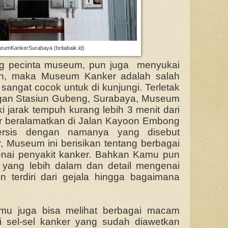
umKankerSurabaya (britabaik.id)
g pecinta museum, pun juga menyukai
an, maka Museum Kanker adalah salah
sangat cocok untuk di kunjungi. Terletak
ngan Stasiun Gubeng, Surabaya, Museum
i jarak tempuh kurang lebih 3 menit dari
r beralamatkan di Jalan Kayoon Embong
Persis dengan namanya yang disebut
Museum ini berisikan tentang berbagai
nai penyakit kanker. Bahkan Kamu pun
i yang lebih dalam dan detail mengenai
un terdiri dari gejala hingga bagaimana
mu juga bisa melihat berbagai macam
i sel-sel kanker yang sudah diawetkan