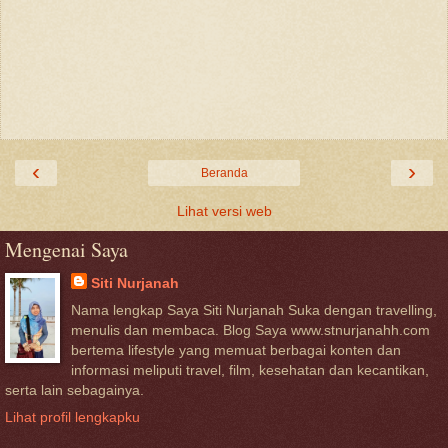
‹
›
Beranda
Lihat versi web
Mengenai Saya
Siti Nurjanah
Nama lengkap Saya Siti Nurjanah Suka dengan travelling,
menulis dan membaca. Blog Saya www.stnurjanahh.com
bertema lifestyle yang memuat berbagai konten dan
informasi meliputi travel, film, kesehatan dan kecantikan,
serta lain sebagainya.
Lihat profil lengkapku