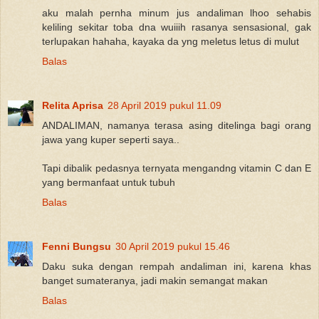
aku malah pernha minum jus andaliman lhoo sehabis
keliling sekitar toba dna wuiiih rasanya sensasional, gak
terlupakan hahaha, kayaka da yng meletus letus di mulut
Balas
Relita Aprisa
28 April 2019 pukul 11.09
ANDALIMAN, namanya terasa asing ditelinga bagi orang
jawa yang kuper seperti saya..
Tapi dibalik pedasnya ternyata mengandng vitamin C dan E
yang bermanfaat untuk tubuh
Balas
Fenni Bungsu
30 April 2019 pukul 15.46
Daku suka dengan rempah andaliman ini, karena khas
banget sumateranya, jadi makin semangat makan
Balas