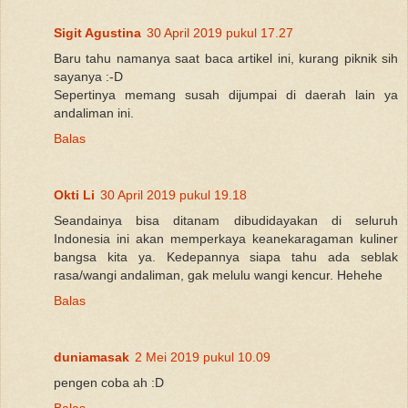
Sigit Agustina
30 April 2019 pukul 17.27
Baru tahu namanya saat baca artikel ini, kurang piknik sih
sayanya :-D
Sepertinya memang susah dijumpai di daerah lain ya
andaliman ini.
Balas
Okti Li
30 April 2019 pukul 19.18
Seandainya bisa ditanam dibudidayakan di seluruh
Indonesia ini akan memperkaya keanekaragaman kuliner
bangsa kita ya. Kedepannya siapa tahu ada seblak
rasa/wangi andaliman, gak melulu wangi kencur. Hehehe
Balas
duniamasak
2 Mei 2019 pukul 10.09
pengen coba ah :D
Balas