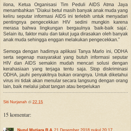
ilona, Ketua Organisasi Tim Peduli AIDS Atma Jaya
menambahkan "Diakui betul masih banyak anak muda yang
keliru seputar informasi AIDS ini terlebih untuk menyadari
pentingnya pengecekkan HIV sedini mungkin karena
merasa bahwa lingkungan bergaulnya 'baik-baik saja'.
Selain itu, faktor malu dan takut juga dirasakan oleh banyak
anak muda sehingga enggan melakukan pengecekkan."
Semoga dengan hadirnya aplikasi Tanya Marlo ini, ODHA
serta segenap masyarakat yang butuh informasi seputar
HIV dan AIDS semakin mudah mencari solusi dengan
kerahasiaan yang terjaga tentu saja. Stop diskriminasi
ODHA, jauhi penyakitnya bukan orangnya. Untuk diketahui
virus ini tidak akan menular secara langsung dengan orang
lain, baik melalui jabat tangan atau berpelukan
Siti Nurjanah
di
22.15
15 komentar:
Nurul Mutiara R.A
21 Desember 2018 pukul 20.17