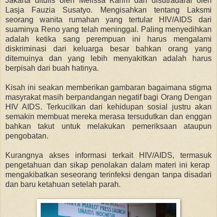
Jakarta ditulis oleh Melissa Karim dan disutradarai oleh
Lasja Fauzia Susatyo. Mengisahkan tentang Laksmi
seorang wanita rumahan yang tertular HIV/AIDS dari
suaminya Reno yang telah meninggal. Paling menyedihkan
adalah ketika sang perempuan ini harus mengalami
diskriminasi dari keluarga besar bahkan orang yang
ditemuinya dan yang lebih menyakitkan adalah harus
berpisah dari buah hatinya.
Kisah ini seakan memberikan gambaran bagaimana stigma
masyrakat masih berpandangan negatif bagi Orang Dengan
HIV AIDS. Terkucilkan dari kehidupan sosial justru akan
semakin membuat mereka merasa tersudutkan dan enggan
bahkan takut untuk melakukan pemeriksaan ataupun
pengobatan.
Kurangnya akses informasi terkait HIV/AIDS, termasuk
pengetahuan dan sikap penolakan dalam materi ini kerap
mengakibatkan seseorang terinfeksi dengan tanpa disadari
dan baru ketahuan setelah parah.