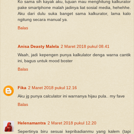
Ko sama sih kayak aku, tujuan mau menghitung kalkurator
pake smartphone malah jadinya liat sosial media, hehehhe.
Aku dari dulu suka banget sama kalkurator, lama kalo
ngitung secara manual ya.
Balas
Anisa Deasty Malela
2 Maret 2018 pukul 08.41
Waah, jadi kepengen punya kalkulator denga warna cantik
ini, bagus untuk mood boster
Balas
Fika
2 Maret 2018 pukul 12.16
Aku jg punya calculator ini warnanya hijau pula.. my fave
Balas
Helenamantra
2 Maret 2018 pukul 12.20
Sepertinya biru sesuai kepribadianmu yang kalem (tapi