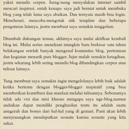
yakni menulis cerpen. Iseng-iseng menyalakan internet sambil
mencari inspirasi, entah kenapa saya jadi berniat untuk membuka
blog yang telah lama saya abaikan. Dan ternyata masih bisa login.
Menelusuri, mencoba-mengotak atik template dan beberapa
pengaturan lainnya, justru membuat saya semakin tenggelam.
Ditambah dukungan teman, akhirnya saya mulai aktifkan kembali
blog ini. Mulai serius menekuni mungkin baru berkisar satu tahun
belakangan setelah banyak mengenal komunitas blog, pertemuan
dan kegiatan menarik para blogger. Jujur malah semakin ketagihan,
justru sekarang lebih sering menulis blog dibandingkan cerpen atau
tulisan lainnya.
Yang membuat saya semakin ingin mengelolanya lebih baik adalah
ketika bertemu dengan blogger-blogger inspiratif yang bisa
memberikan kontribusi dan manfaat melalui tulisannya. Sebenarnya
tidak ada visi dan misi khusus mengapa saya nge-blog,namun
andaikan
dapat memiliki penghasilan tentu itu adalah suatu
anugerah dan bonus dari hal-hal yang di gemari. Pasti akan lebih
menyenangkan mendapatkan sesuatu karena sesuatu yang kita
sukai.