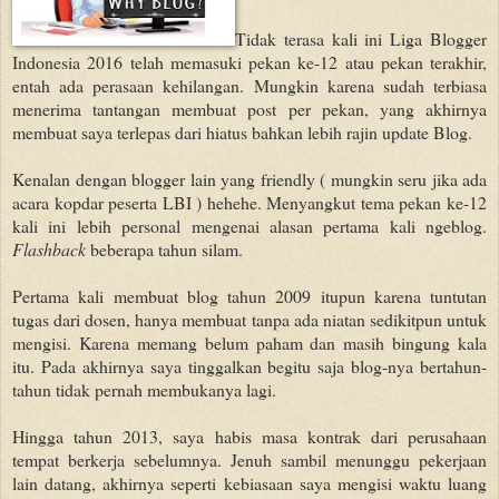
Tidak terasa kali ini Liga Blogger
Indonesia 2016 telah memasuki pekan ke-12 atau pekan terakhir,
entah ada perasaan kehilangan. Mungkin karena sudah terbiasa
menerima tantangan membuat post per pekan, yang akhirnya
membuat saya terlepas dari hiatus bahkan lebih rajin update Blog.
Kenalan dengan blogger lain yang friendly ( mungkin seru jika ada
acara ko
p
dar peserta LBI ) hehehe. Menyangkut tema pekan ke-12
kali ini lebih personal mengenai alasan pertama kali ngeblog.
Flashback
beberapa tahun silam.
Pertama kali membuat blog tahun 2009 itupun karena tuntutan
tugas dari dosen, hanya membuat tanpa ada niatan sedikitpun untuk
mengisi. Karena memang belum paham dan masih bingung kala
itu. Pada akhirnya saya tinggalkan begitu saja blog-nya bertahun-
tahun tidak pernah membukanya lagi.
Hingga tahun 2013, saya habis masa kontrak dari perusahaan
tempat berkerja sebelumnya. Jenuh sambil menunggu pekerjaan
lain datang, akhirnya seperti kebiasaan saya mengisi waktu luang