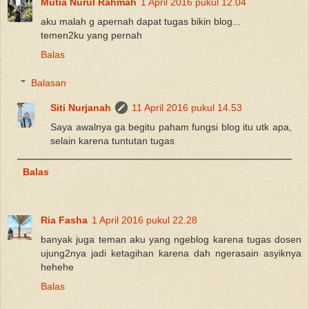
Mutia Nurul Rahmah
1 April 2016 pukul 12.04
aku malah g apernah dapat tugas bikin blog...
temen2ku yang pernah
Balas
Balasan
Siti Nurjanah
11 April 2016 pukul 14.53
Saya awalnya ga begitu paham fungsi blog itu utk apa,
selain karena tuntutan tugas
Balas
Ria Fasha
1 April 2016 pukul 22.28
banyak juga teman aku yang ngeblog karena tugas dosen
ujung2nya jadi ketagihan karena dah ngerasain asyiknya
hehehe
Balas