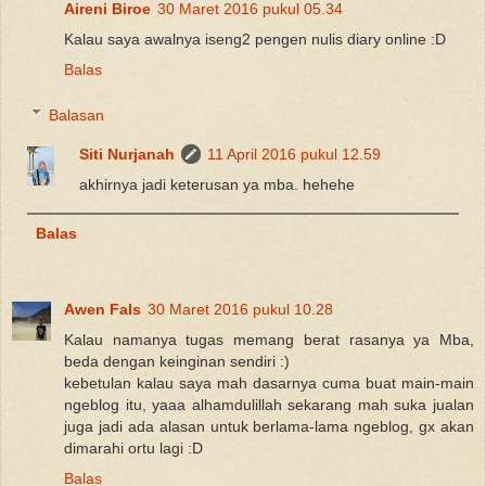
Aireni Biroe
30 Maret 2016 pukul 05.34
Kalau saya awalnya iseng2 pengen nulis diary online :D
Balas
Balasan
Siti Nurjanah
11 April 2016 pukul 12.59
akhirnya jadi keterusan ya mba. hehehe
Balas
Awen Fals
30 Maret 2016 pukul 10.28
Kalau namanya tugas memang berat rasanya ya Mba,
beda dengan keinginan sendiri :)
kebetulan kalau saya mah dasarnya cuma buat main-main
ngeblog itu, yaaa alhamdulillah sekarang mah suka jualan
juga jadi ada alasan untuk berlama-lama ngeblog, gx akan
dimarahi ortu lagi :D
Balas