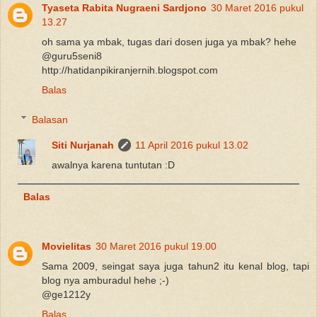
Tyaseta Rabita Nugraeni Sardjono
30 Maret 2016 pukul
13.27
oh sama ya mbak, tugas dari dosen juga ya mbak? hehe
@guru5seni8
http://hatidanpikiranjernih.blogspot.com
Balas
Balasan
Siti Nurjanah
11 April 2016 pukul 13.02
awalnya karena tuntutan :D
Balas
Movielitas
30 Maret 2016 pukul 19.00
Sama 2009, seingat saya juga tahun2 itu kenal blog, tapi
blog nya amburadul hehe ;-)
@ge1212y
Balas