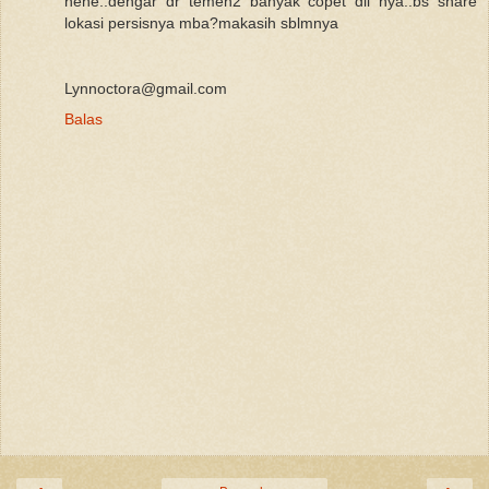
hehe..dengar dr temen2 banyak copet dll nya..bs share
lokasi persisnya mba?makasih sblmnya
Lynnoctora@gmail.com
Balas