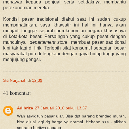
menawar kepada penjual serta setidaknya membantu
perekonomian mereka.
Kondisi pasar tradisional diakui saat ini sudah cukup
memprihatinkan, saya khawatir ini hal ini hanya akan
menjadi tonggak sejarah perekonomian negara khususnya
di kota-kota besar. Persaingan yang cukup pesat dengan
munculnya
departement store
membuat pasar traditional
kini tak lagi di lirik. Terlebih sifat konsumtif sebagian besar
masyarakat pun di lengkapi dengan gaya hidup tinggi yang
menjujung gengsi.
Siti Nurjanah
di
12.39
41 komentar:
Adibriza
27 Januari 2016 pukul 13.57
Wah asyik tuh pasar ular. Bisa dpt barang brended murah,
bisa dijual lagi dg harga yg normal. Hehehe <<< - pikiran
seorang berjiwa dagang.