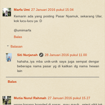
Marfa Umi
27 Januari 2016 pukul 15.04
Kemarin ada yang posting Pasar Nyamuk, sekarang Ular,
kok lucu-lucu ya :D
@umimarfa
Balas
Balasan
Siti Nurjanah
28 Januari 2016 pukul 11.00
hahaha..iya mba unik-unik saya juga sempat dengar
beberapa nama pasar yg di kaitkan dg nama hewan
lain
Balas
Mutia Nurul Rahmah
27 Januari 2016 pukul 15.27
woow barang branded di pasar.. mau mauh.. reject sikit tak