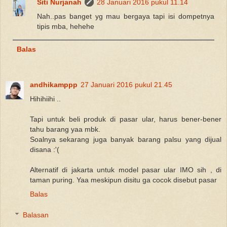
Siti Nurjanah
28 Januari 2016 pukul 11.14
Nah..pas banget yg mau bergaya tapi isi dompetnya
tipis mba, hehehe
Balas
andhikamppp
27 Januari 2016 pukul 21.45
Hihihiihi ..
Tapi untuk beli produk di pasar ular, harus bener-bener
tahu barang yaa mbk.
Soalnya sekarang juga banyak barang palsu yang dijual
disana :'(
Alternatif di jakarta untuk model pasar ular IMO sih , di
taman puring. Yaa meskipun disitu ga cocok disebut pasar
Balas
Balasan