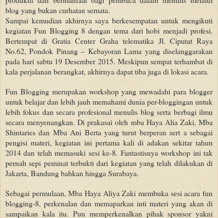
blog yang bukan curhatan semata.
Sampai kemudian akhirnya saya berkesempatan untuk mengikuti
kegiatan Fun Blogging 8 dengan tema dari hobi menjadi profesi.
Bertempat di Gratia Center Graha telematika Jl. Ciputat Raya
No.62, Pondok Pinang – Kebayoran Lama yang diselanggarakan
pada hari sabtu 19 Desember 2015. Meskipun sempat terhambat di
kala perjalanan berangkat, akhirnya dapat tiba juga di lokasi acara.
Fun Blogging merupakan workshop yang mewadahi para blogger
untuk belajar dan lebih jauh memahami dunia per-bloggingan untuk
lebih fokus dan secara profesional menulis blog serta berbagi ilmu
secara menyenangkan. Di prakasai oleh mba Haya Alia Zaki, Mba
Shintaries dan Mba Ani Berta yang turut berperan sert a sebagai
pengisi materi, kegiatan ini pertama kali di adakan sekitar tahun
2014 dan telah memasuki sesi ke-8. Fantastisnya workshop ini tak
pernah sepi peminat terbukti dari kegiatan yang telah dilakukan di
Jakarta, Bandung bahkan hingga Surabaya.
Sebagai permulaan, Mba Haya Aliya Zaki membuka sesi acara fun
blogging-8, perkenalan dan memaparkan inti materi yang akan di
sampaikan kala itu. Pun memperkenalkan pihak sponsor yakni