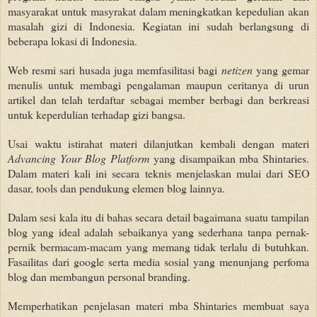
masyarakat untuk masyrakat dalam meningkatkan kepedulian akan
masalah gizi di Indonesia. Kegiatan ini sudah berlangsung di
beberapa lokasi di Indonesia.
Web resmi sari husada juga memfasilitasi bagi
netizen
yang gemar
menulis untuk membagi pengalaman maupun ceritanya di urun
artikel dan telah terdaftar sebagai member berbagi dan berkreasi
untuk keperdulian terhadap gizi bangsa.
Usai waktu istirahat materi dilanjutkan kembali dengan materi
Advancing Your Blog Platform
yang disampaikan mba Shintaries.
Dalam materi kali ini secara teknis menjelaskan mulai dari SEO
dasar, tools dan pendukung elemen blog lainnya.
Dalam sesi kala itu di bahas secara detail bagaimana suatu tampilan
blog yang ideal adalah sebaikanya yang sederhana tanpa pernak-
pernik bermacam-macam yang memang tidak terlalu di butuhkan.
Fasailitas dari google serta media sosial yang menunjang perfoma
blog dan membangun personal branding.
Memperhatikan penjelasan materi mba Shintaries membuat saya