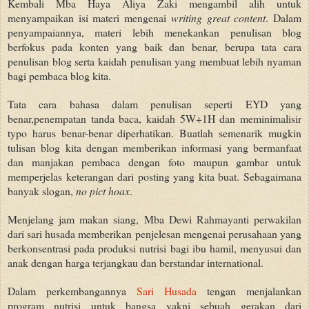
Kembali Mba Haya Aliya Zaki mengambil alih untuk
menyampaikan isi materi mengenai
writing great content
. Dalam
penyampaiannya, materi lebih menekankan penulisan blog
berfokus pada konten yang baik dan benar, berupa tata cara
penulisan blog serta kaidah penulisan yang membuat lebih nyaman
bagi pembaca blog kita.
Tata cara bahasa dalam penulisan seperti EYD yang
benar,penempatan tanda baca, kaidah 5W+1H dan meminimalisir
typo harus benar-benar diperhatikan. Buatlah semenarik mugkin
tulisan blog kita dengan memberikan informasi yang bermanfaat
dan manjakan pembaca dengan foto maupun gambar untuk
memperjelas keterangan dari posting yang kita buat. Sebagaimana
banyak slogan,
no pict hoax
.
Menjelang jam makan siang, Mba Dewi Rahmayanti perwakilan
dari sari husada memberikan penjelesan mengenai perusahaan yang
berkonsentrasi pada produksi nutrisi bagi ibu hamil, menyusui dan
anak dengan harga terjangkau dan berstandar international.
Dalam perkembangannya
Sari Husada
tengan menjalankan
program nutrisi untuk bangsa yakni sebuah gerakan dari