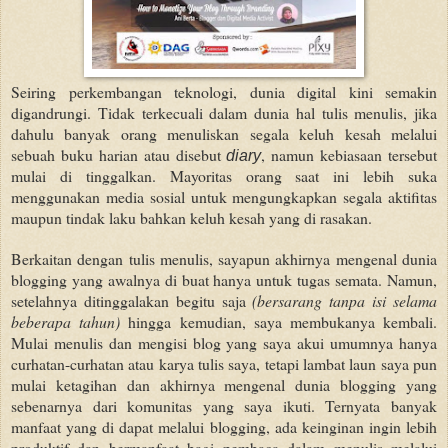
Seiring perkembangan teknologi, dunia digital kini semakin
digandrungi. Tidak terkecuali dalam dunia hal tulis menulis, jika
dahulu banyak orang menuliskan segala keluh kesah melalui
sebuah buku harian atau disebut
, namun kebiasaan tersebut
diary
mulai di tinggalkan. Mayoritas orang saat ini lebih suka
menggunakan media sosial untuk mengungkapkan segala aktifitas
maupun tindak laku bahkan keluh kesah yang di rasakan.
Berkaitan dengan tulis menulis, sayapun akhirnya mengenal dunia
blogging yang awalnya di buat hanya untuk tugas semata. Namun,
setelahnya ditinggalakan begitu saja
(bersarang tanpa isi selama
beberapa tahun)
hingga kemudian, saya membukanya kembali.
Mulai menulis dan mengisi blog yang saya akui umumnya hanya
curhatan-curhatan atau karya tulis saya, tetapi lambat laun saya pun
mulai ketagihan dan akhirnya mengenal dunia blogging yang
sebenarnya dari komunitas yang saya ikuti. Ternyata banyak
manfaat yang di dapat melalui blogging, ada keinginan ingin lebih
produktif dan bermanfaat bagi pembaca dalam menulis melalui