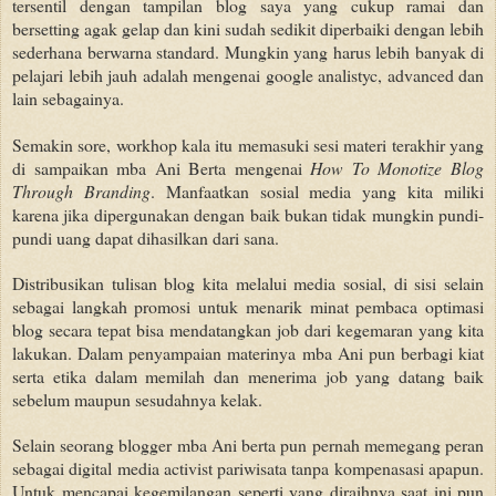
tersentil dengan tampilan blog saya yang cukup ramai dan
bersetting agak gelap dan kini sudah sedikit diperbaiki dengan lebih
sederhana berwarna standard. Mungkin yang harus lebih banyak di
pelajari lebih jauh adalah mengenai google analistyc, advanced dan
lain sebagainya.
Semakin sore, workhop kala itu memasuki sesi materi terakhir yang
di sampaikan mba Ani Berta mengenai
How To Monotize Blog
Through Branding
. Manfaatkan sosial media yang kita miliki
karena jika dipergunakan dengan baik bukan tidak mungkin pundi-
pundi uang dapat dihasilkan dari sana.
Distribusikan tulisan blog kita melalui media sosial, di sisi selain
sebagai langkah promosi untuk menarik minat pembaca optimasi
blog secara tepat bisa mendatangkan job dari kegemaran yang kita
lakukan. Dalam penyampaian materinya mba Ani pun berbagi kiat
serta etika dalam memilah dan menerima job yang datang baik
sebelum maupun sesudahnya kelak.
Selain seorang blogger mba Ani berta pun pernah memegang peran
sebagai digital media activist pariwisata tanpa kompenasasi apapun.
Untuk mencapai kegemilangan seperti yang diraihnya saat ini pun