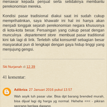
menawar kepada penjual serta setidaknya membantu
perekonomian mereka.
Kondisi pasar tradisional diakui saat ini sudah cukup
memprihatinkan, saya khawatir ini hal ini hanya akan
menjadi tonggak sejarah perekonomian negara khususnya
di kota-kota besar. Persaingan yang cukup pesat dengan
munculnya
departement store
membuat pasar traditional
kini tak lagi di lirik. Terlebih sifat konsumtif sebagian besar
masyarakat pun di lengkapi dengan gaya hidup tinggi yang
menjujung gengsi.
Siti Nurjanah
di
12.39
41 komentar:
Adibriza
27 Januari 2016 pukul 13.57
Wah asyik tuh pasar ular. Bisa dpt barang brended murah,
bisa dijual lagi dg harga yg normal. Hehehe <<< - pikiran
seorang berjiwa dagang.