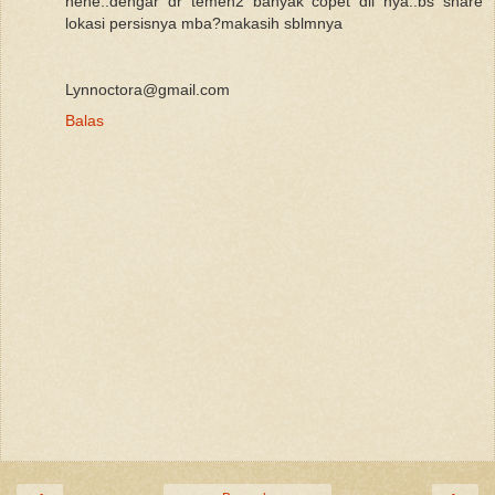
hehe..dengar dr temen2 banyak copet dll nya..bs share
lokasi persisnya mba?makasih sblmnya
Lynnoctora@gmail.com
Balas