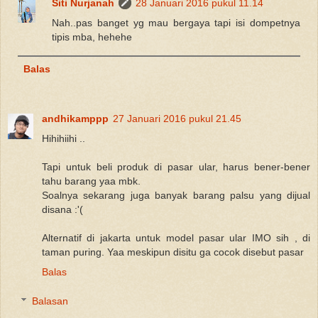
Siti Nurjanah
28 Januari 2016 pukul 11.14
Nah..pas banget yg mau bergaya tapi isi dompetnya
tipis mba, hehehe
Balas
andhikamppp
27 Januari 2016 pukul 21.45
Hihihiihi ..
Tapi untuk beli produk di pasar ular, harus bener-bener
tahu barang yaa mbk.
Soalnya sekarang juga banyak barang palsu yang dijual
disana :'(
Alternatif di jakarta untuk model pasar ular IMO sih , di
taman puring. Yaa meskipun disitu ga cocok disebut pasar
Balas
Balasan