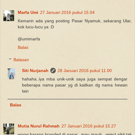
Marfa Umi
27 Januari 2016 pukul 15.04
Kemarin ada yang posting Pasar Nyamuk, sekarang Ular,
kok lucu-lucu ya :D
@umimarfa
Balas
Balasan
Siti Nurjanah
28 Januari 2016 pukul 11.00
hahaha..iya mba unik-unik saya juga sempat dengar
beberapa nama pasar yg di kaitkan dg nama hewan
lain
Balas
Mutia Nurul Rahmah
27 Januari 2016 pukul 15.27
woow barang branded di pasar.. mau mauh.. reject sikit tak