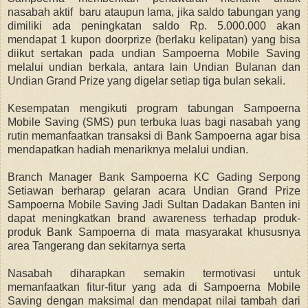
nasabah
aktif baru ataupun lama,
jika saldo tabungan yang
dimiliki ada peningkatan saldo Rp. 5.000.000
akan
mendapat 1 kupon doorprize (berlaku kelipatan) yang bisa
diikut sertakan pada undian
Sampoerna Mobile Saving
melalui undian berkala, antara lain Undian Bulanan dan
Undian Grand Prize yang digelar setiap tiga bulan sekali.
Kesempatan mengikuti program tabungan Sampoerna
Mobile Saving (SMS) pun terbuka luas bagi nasabah yang
rutin memanfaatkan transaksi di Bank Sampoerna agar bisa
mendapatkan hadiah menariknya melalui undian.
Branch Manager Bank Sampoerna KC Gading Serpong
Setiawan berharap gelaran acara Undian Grand Prize
Sampoerna Mobile Saving Jadi Sultan Dadakan Banten ini
dapat
meningkatkan brand awareness terhadap produk-
produk Bank Sampoerna
di mata masyarakat khususnya
area Tangerang dan sekitarnya serta
Nasabah diharapkan semakin termotivasi untuk
memanfaatkan fitur-fitur yang ada di Sampoerna Mobile
Saving dengan maksimal dan mendapat nilai tambah dari