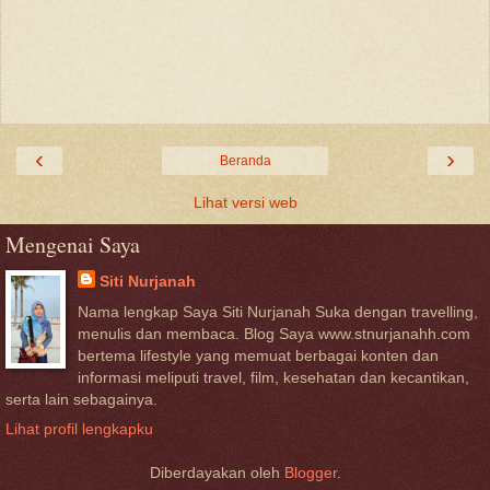
‹
›
Beranda
Lihat versi web
Mengenai Saya
Siti Nurjanah
Nama lengkap Saya Siti Nurjanah Suka dengan travelling,
menulis dan membaca. Blog Saya www.stnurjanahh.com
bertema lifestyle yang memuat berbagai konten dan
informasi meliputi travel, film, kesehatan dan kecantikan,
serta lain sebagainya.
Lihat profil lengkapku
Diberdayakan oleh
Blogger
.