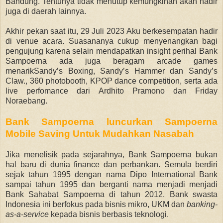
Bandung. Tentunya tidak menutup kemungkinan akan hadir
juga di daerah lainnya.
Akhir pekan saat itu, 29 Juli 2023 Aku berkesempatan hadir
di venue acara. Suasananya cukup menyenangkan bagi
pengujung karena selain mendapatkan insight perihal Bank
Sampoerna ada juga beragam
arcade games
menarik
Sandy’s Boxing, Sandy’s Hammer dan Sandy’s
Claw.
,
360 photobooth,
KPOP dance competition, serta ada
live perfomance dari Ardhito Pramono dan Friday
Noraebang.
Bank Sampoerna luncurkan Sampoerna
Mobile Saving Untuk Mudahkan Nasabah
Jika menelisik pada sejarahnya, Bank Sampoerna bukan
hal baru di dunia finance dan perbankan. Semula berdiri
sejak tahun 1995 dengan nama
Dipo International Bank
sampai tahun 1995 dan berganti nama menjadi
menjadi
Bank Sahabat Sampoerna
di tahun 2012.
Bank swasta
Indonesia ini berfokus pada bisnis mikro, UKM dan
banking-
as-a-service
kepada bisnis berbasis teknologi.