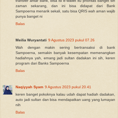
transfer antar bank, bisa isi e-wallet itu prioritas banget sih
zaman sekarang, dan ini bisa didapat dari Bank
Sampoerna menarik sekali, satu bisa QRIS wah aman wajib
punya banget ni
Balas
Meilia Wuryantati
9 Agustus 2023 pukul 07.26
Wah dengan makin sering bertransaksi di bank
Sampoerna, semakin banyak kesempatan memenangkan
hadiahnya yah, emang jadi sultan dadakan ini sih, keren
program dari Banks Sampoerna
Balas
Naqiyyah Syam
9 Agustus 2023 pukul 20.41
keren banget pokoknya kalau udah dapat hadiah dadakan,
auto jadi sultan dan bisa mendapatkan uang yang lumayan
nih
Balas