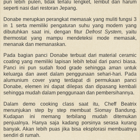
pun lebih pulen, tidak terlalu lengket, lembut dan harum
seperti nasi dari restoran Jepang.
Donabe merupkan perangkat memasak yang muliti fungsi 3
in 1 serta memiliki pengaturan suhu yang modern yang
dibutuhkan saat ini, dengan fitur
Defrost System
, yaitu
thermostat yang mampu mendeteksi mode memasak,
menanak dan memanaskan.
Pada bagian panci Donabe terbuat dari material ceramic
coating yang memiliki lapisan lebih tebal dari panci biasa.
Panci ini pun sudah food grade sehingga aman untuk
keluarga dan awet dalam penggunaan sehari-hari. Pada
alumunium cover yang terdapat di permukaan panci
Donabe, elemen ini dapat dilepas dan dipasang kembali
sehingga mudah dalam penggunaan dan pembersihannya.
Dalam demo cooking class saat itu, Cheff Beatrix
menunjukan step by step membuat Siomay Bandung.
Kudapan ini memang terbilang mudah ditemukan
penjualnya. Hanya saja kadang porsinya serasa kurang
banyak. Akan lebih puas jika bisa eksplorasi membuatnya
sendiri di rumah.