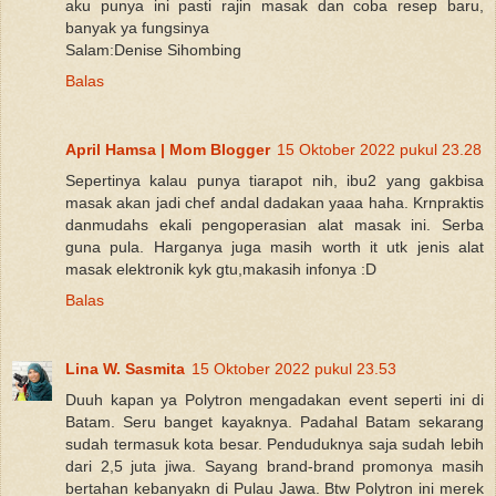
aku punya ini pasti rajin masak dan coba resep baru,
banyak ya fungsinya
Salam:Denise Sihombing
Balas
April Hamsa | Mom Blogger
15 Oktober 2022 pukul 23.28
Sepertinya kalau punya tiarapot nih, ibu2 yang gakbisa
masak akan jadi chef andal dadakan yaaa haha. Krnpraktis
danmudahs ekali pengoperasian alat masak ini. Serba
guna pula. Harganya juga masih worth it utk jenis alat
masak elektronik kyk gtu,makasih infonya :D
Balas
Lina W. Sasmita
15 Oktober 2022 pukul 23.53
Duuh kapan ya Polytron mengadakan event seperti ini di
Batam. Seru banget kayaknya. Padahal Batam sekarang
sudah termasuk kota besar. Penduduknya saja sudah lebih
dari 2,5 juta jiwa. Sayang brand-brand promonya masih
bertahan kebanyakn di Pulau Jawa. Btw Polytron ini merek