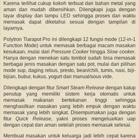
Karena terlihat cukup kokoh terbuat dari bahan metal yang
aman dan mudah dibersihkan. Dilengkapi juga dengan
layar display dan lampu LED sehingga proses dan waktu
memasak dapat diketahui sesuai dengan tampilan di
layarnya.
Polytron Tiarapot Pro ini dilengkapi 12 fungsi mode (12-in-1
Function Mode) untuk memasak berbagai macam masakan
kesukaan, mulai dari
Pressure Cooker
hingga
Slow cooker
.
Hanya dengan menekan satu tombol sudah bisa memasak
berbagai jenis masakan dengan satu pot, mulai dari pilihan
mode sup, daging rebus, presto, bean/chili, tumis, nasi, biji-
bijian, bubur, kukus, yogurt dan manual/sous vide.
Dilengkapi dengan fitur
Smart Steam Release
dengan katup
penutup yang memiliki sistem kerja otomatis untuk
memasak makanan bertekanan tinggi sehingga
menghasilkan masakan yang lebih empuk dengan waktu
memasak yang lebih singkat. Disempurnakan juga dengan
fitur
Quick Release
, yakni proses mengeluarkan uap
dengan cepat dan aman setelah proses memasak selesai.
Membuat masakan untuk keluarga jadi lebih cepat karena