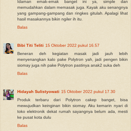
Idaman emak-emak banget ini ya, simple dan
memudahkan dalam memasak juga. Kayak aku senangnya
yang gampang-gampang dan ringkes gitulah. Apalagi lihat
hasil masakannya bikin ngiler ih itu.
Balas
Bibi Titi Teliti
15 Oktober 2022 pukul 16.57
Beneran deh kegiatan masak jadi jauh lebih
menyenangkan kalo pake Polytron yah, jadi pengen bikin
siomay juga nih pake Polytron pastinya anak2 suka deh
Balas
Hidayah Sulistyowati
15 Oktober 2022 pukul 17.30
Produk terbaru dari Polytron cakep banget, bisa
mewujudkan keinginan bikin siomay. Aku kemarin nyari di
toko elektronik dekat rumah sayangnya belum ada, mesti
ke pusat kota dulu
Balas