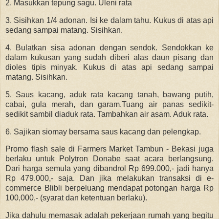
2. Masukkan tepung sagu. Uleni rata
3. Sisihkan 1/4 adonan. Isi ke dalam tahu. Kukus di atas api
sedang sampai matang. Sisihkan.
4. Bulatkan sisa adonan dengan sendok. Sendokkan ke
dalam kukusan yang sudah diberi alas daun pisang dan
dioles tipis minyak. Kukus di atas api sedang sampai
matang. Sisihkan.
5. Saus kacang, aduk rata kacang tanah, bawang putih,
cabai, gula merah, dan garam.Tuang air panas sedikit-
sedikit sambil diaduk rata. Tambahkan air asam. Aduk rata.
6. Sajikan siomay bersama saus kacang dan pelengkap.
Promo flash sale di Farmers Market Tambun - Bekasi juga
berlaku untuk Polytron Donabe saat acara berlangsung.
Dari harga semula yang dibandrol Rp 699.000,- jadi hanya
Rp 479.000,- saja. Dan jika melakukan transaksi di e-
commerce Blibli berpeluang mendapat potongan harga Rp
100,000,- (syarat dan ketentuan berlaku).
Jika dahulu memasak adalah pekerjaan rumah yang begitu