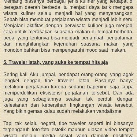
Memang biasanya
berbagai jenis kuliner yang terdapat di
beragam daerah berbeda itu menjadi daya tarik mengapa
wisata kuliner selalu menjadi hal yang menyenangkan.
Sebab bisa membuat perjalanan wisata menjadi lebih seru.
Menjalani aktifitas dengan berwisata kuliner juga menjadi
cara untuk merasakan suasana makan di tempat berbeda-
beda. yang t
entunya bisa menjadi penambah pengalaman
dan menghilangkan kejenuhan suasana makan yang
monoton bahkan bisa mempengaruhi mood saat makan.
5. Traveler latah, yang suka ke tempat hits aja
Sering kali Aku jumpai, pendapat orang-orang yang agak
jengkel dengan tipe traveler latah. Pasalnya hanya
melakoni perjalanan karena sedang hapening saja tanpa
memperdulikan eksistensi perjalanan tersebut. Dan ada
juga yang sebagiannya seakan tak perduli dengan
kelestarian dan kebersihan lingkungan wisata tersebut.
Yang bikin gemas kalau sudah melakukan vandalisme.
Tapi tak selalu negatif, tipe traveler seperti ini biasanya
terpengaruh foto-foto estetik maupun ulasan video tempat
wisata melalui media sosial yang dampak positifnya