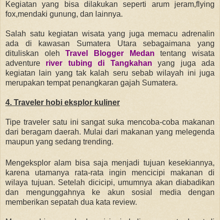
Kegiatan yang bisa dilakukan s
eperti arum jeram,flying
fox,mendaki gunung, dan lainnya.
Salah satu kegiatan wisata yang juga memacu adrenalin
ada di kawasan Sumatera Utara sebagaimana yang
dituliskan oleh
Travel Blogger Medan
tentang wisata
adventure
river tubing di Tangkahan
yang juga ada
kegiatan lain yang tak kalah seru sebab wilayah ini juga
merupakan
tempat penangkaran gajah Sumatera.
4. Traveler hobi eksplor kuliner
Tipe traveler satu ini sangat
suka mencoba-coba makanan
dari beragam daerah. Mulai dari makanan yang melegenda
maupun yang sedang trending.
Mengeksplor alam bisa saja menjadi tujuan kesekiannya,
karena utamanya rata-rata ingin mencicipi makanan di
wilaya tujuan.
S
etelah dicicipi, umumnya akan diabadikan
dan mengunggahnya ke akun sosial media dengan
memberikan sepatah dua kata review.