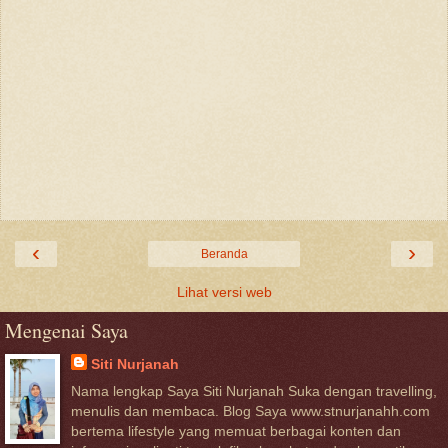
‹
›
Beranda
Lihat versi web
Mengenai Saya
Siti Nurjanah
Nama lengkap Saya Siti Nurjanah Suka dengan travelling,
menulis dan membaca. Blog Saya www.stnurjanahh.com
bertema lifestyle yang memuat berbagai konten dan