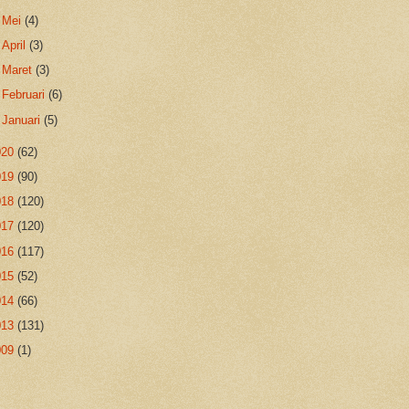
►
Mei
(4)
►
April
(3)
►
Maret
(3)
►
Februari
(6)
►
Januari
(5)
020
(62)
019
(90)
018
(120)
017
(120)
016
(117)
015
(52)
014
(66)
013
(131)
009
(1)