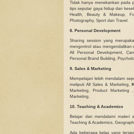
Tidak hanya menekankan pada pe
tips seputar gaya hidup dan keseh
Health, Beauty & Makeup, Fo
Photography, Sport dan Travel.
8. Personal Development
Sharing session yang merupaka
mengontrol atau mengendalikan dir
All Personal Development, Care
Personal Brand Building, Psycho
9. Sales & Marketing
Mempelajari lebih mendalam sepu
meliputi All Sales & Marketing,
K
Marketing, Product Marketing
Marketing.
10. Teaching & Academics
Belajar dan mendalami materi a
Teaching & Academics, Geograph
Ada beberapa kelas yang tersedi