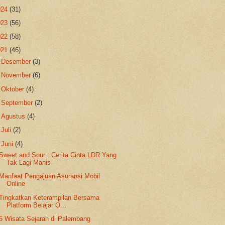
024
(31)
023
(56)
022
(58)
021
(46)
►
Desember
(3)
►
November
(6)
►
Oktober
(4)
►
September
(2)
►
Agustus
(4)
►
Juli
(2)
▼
Juni
(4)
Sweet and Sour : Cerita Cinta LDR Yang
Tak Lagi Manis
Manfaat Pengajuan Asuransi Mobil
Online
Tingkatkan Keterampilan Bersama
Platform Belajar O...
5 Wisata Sejarah di Palembang