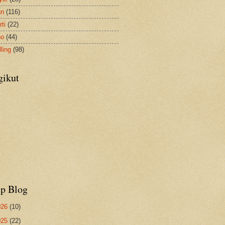
an
(116)
ti
(22)
no
(44)
ling
(98)
gikut
ip Blog
026
(10)
025
(22)