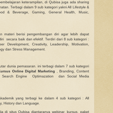
mbelajaran keterampilan, di Qubisa juga ada sharing
atan. Terbagi dalam 9 sub kategori yakni All Lifestyle &
od & Beverage, Gaming, General Health, Music,
n materi berisi pengembangan diri agar lebih dapat
i secara baik dan efektif. Terdiri dari 8 sub kategori :
er Development, Creativity, Leadership, Motivation,
logy dan Stress Management.
tar dunia pemasaran. ini terbagi dalam 7 sub kategori
ursus Online Digital Marketing
, Branding, Content
 , Search Engine Optimazation dan Social Media
kademik yang terbagi ke dalam 4 sub kategori : All
y, History dan Language.
a di situs Qubisa diantaranya webinar, kursus, paket