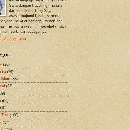
Nama lengkap Saya Siti Nurjanah
Suka dengan travelling, menulis
dan membaca. Blog Saya
www.stnurjanahh.com bertema
tyle yang memuat berbagai konten dan
asi meliputi travel, film, kesehatan dan
tikan, serta lain sebagainya.
profil lengkapku
egori
ty
(26)
nasi
(14)
 Islam
(38)
omi
(53)
(89)
h
(60)
(10)
& Tips
(100)
er
(37)
yle
(28)