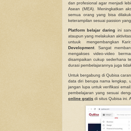
dan profesional agar menjadi le
Asean (MEA). Meningkatkan aks
semua orang yang bisa dilaku
keterampilan sesuai passion yang 
Platform belajar daring
ini san
ataupun yang melakukan aktivitas 
untuuk mengembangkan Karir, 
Development
.
Sangat memban
mengakses video-video berma
disampaikan cukup sederhana teta
durasi pembelajarannya juga tidak
Untuk bergabung di Qubisa caran
data diri berupa nama lengkap, 
jangan lupa untuk verifikasi email
pembelajaran yang sesuai deng
online gratis
di situs Qubisa ini. 