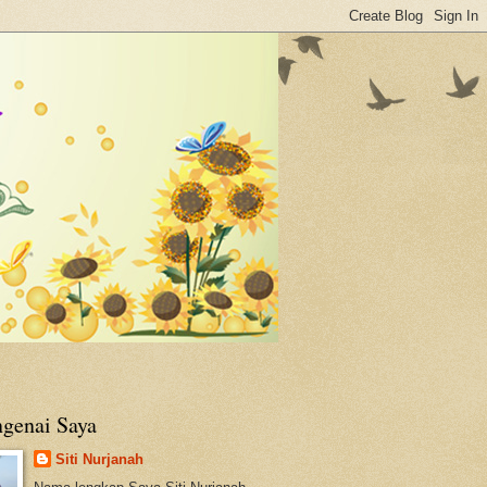
genai Saya
Siti Nurjanah