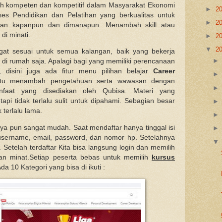
bih kompeten dan kompetitif dalam Masyarakat Ekonomi
►
2
es Pendidikan dan Pelatihan yang berkualitas untuk
►
2
kan kapanpun dan dimanapun. Menambah skill atau
di minati.
►
2
▼
2
gat sesuai untuk semua kalangan, baik yang bekerja
di rumah saja. Apalagi bagi yang memiliki p
erencanaan
disini juga ada fitur menu pilihan belajar
Career
tu menambah pengetahuan serta wawasan dengan
nfaat yang disediakan oleh Qubisa. Materi yang
pi tidak terlalu sulit untuk dipahami. Sebagian besar
 terlalu lama.
ya pun sangat mudah. Saat mendaftar hanya tinggal isi
username, email, password, dan nomor hp. Setelahnya
. Setelah terdaftar Kita bisa langsung login dan memilih
an minat.Setiap peserta bebas untuk memilih
kursus
Ada 10 Kategori yang bisa di ikuti :