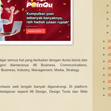
►
2
►
2
►
2
belajar semua hal yang berkaitan dengan dunia bisnis dan
►
2
ori diantaranya All Business, Communications,
►
2
 Business, Industry, Management, Media, Strategy.
►
2
►
2
erbasis web tengah banyak digandrungi. Di platform
►
2
belajaran seperti All Design, Design Tools dan Web
►
2