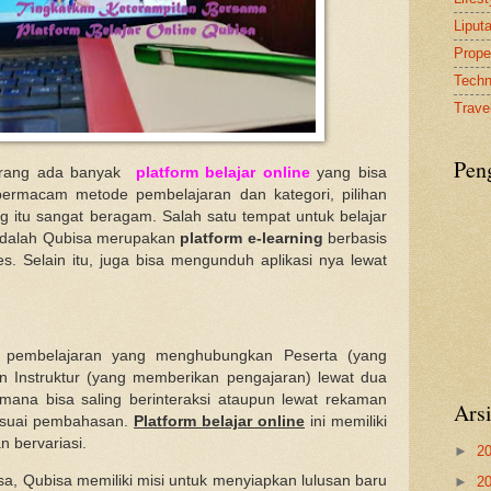
Liput
Proper
Tech
Travel
Pen
ekarang ada banyak
platform belajar online
yang bisa
bermacam metode pembelajaran dan kategori, pilihan
 itu sangat beragam. Salah satu tempat untuk belajar
adalah Qubisa merupakan
platform e-learning
berbasis
. Selain itu, juga bisa mengunduh aplikasi nya lewat
m pembelajaran yang menghubungkan Peserta (yang
 Instruktur (yang memberikan pengajaran) lewat dua
mana bisa saling berinteraksi ataupun lewat rekaman
Ars
sesuai pembahasan.
Platform belajar online
ini memiliki
 bervariasi.
►
2
a, Qubisa memiliki misi untuk menyiapkan lulusan baru
►
2