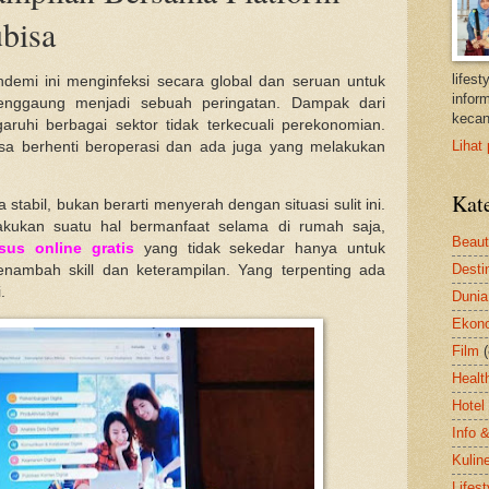
ubisa
lifes
ndemi ini menginfeksi secara global dan seruan untuk
inform
enggaung menjadi sebuah peringatan. Dampak dari
kecan
ruhi berbagai sektor tidak terkecuali perekonomian.
Lihat 
sa berhenti beroperasi dan ada juga yang melakukan
Kat
tabil, bukan berarti menyerah dengan situasi sulit ini.
kukan suatu hal bermanfaat selama di rumah saja,
Beau
sus online gratis
yang tidak sekedar hanya untuk
Desti
enambah skill dan keterampilan. Yang terpenting ada
.
Dunia
Ekon
Film
Healt
Hotel
Info 
Kulin
Lifest