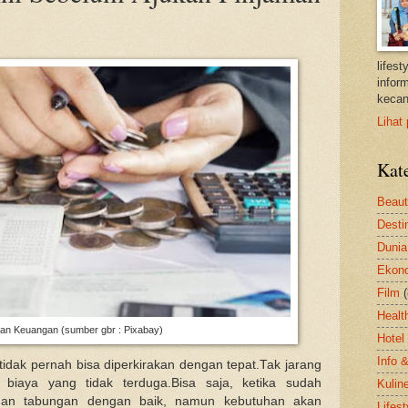
lifes
inform
kecan
Lihat 
Kat
Beau
Desti
Dunia
Ekon
Film
Healt
an Keuangan (sumber gbr : Pixabay)
Hotel
Info 
idak pernah bisa diperkirakan dengan tepat.Tak jarang
biaya yang tidak terduga.Bisa saja, ketika sudah
Kulin
dan tabungan dengan baik, namun kebutuhan akan
Lifest