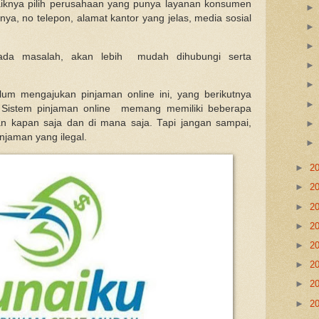
iknya pilih perusahaan yang punya layanan konsumen
nya, no telepon, alamat kantor yang jelas, media sosial
 ada masalah, akan lebih mudah dihubungi serta
um mengajukan pinjaman online ini, yang berikutnya
f. Sistem pinjaman online memang memiliki beberapa
n kapan saja dan di mana saja. Tapi jangan sampai,
injaman yang ilegal.
►
2
►
2
►
2
►
2
►
2
►
2
►
2
►
2