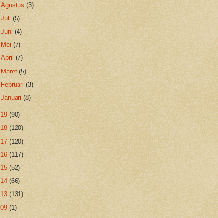
►
Agustus
(3)
►
Juli
(5)
►
Juni
(4)
►
Mei
(7)
►
April
(7)
►
Maret
(5)
►
Februari
(3)
►
Januari
(8)
019
(90)
018
(120)
017
(120)
016
(117)
015
(52)
014
(66)
013
(131)
009
(1)