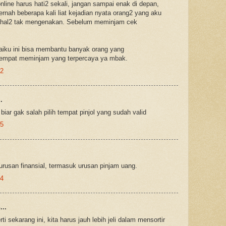
line harus hati2 sekali, jangan sampai enak di depan,
ernah beberapa kali liat kejadian nyata orang2 yang aku
 hal2 tak mengenakan. Sebelum meminjam cek
aiku ini bisa membantu banyak orang yang
empat meminjam yang terpercaya ya mbak.
12
.
iar gak salah pilih tempat pinjol yang sudah valid
25
urusan finansial, termasuk urusan pinjam uang.
44
..
i sekarang ini, kita harus jauh lebih jeli dalam mensortir