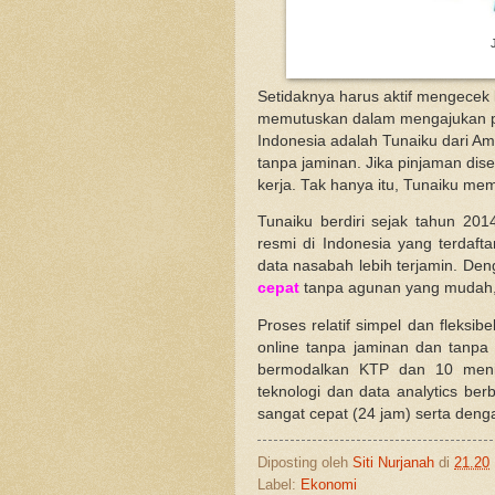
Setidaknya harus aktif mengecek
memutuskan dalam mengajukan pin
Indonesia adalah Tunaiku dari A
tanpa jaminan. Jika pinjaman dis
kerja. Tak hanya itu, Tunaiku mem
Tunaiku berdiri sejak tahun 201
resmi di Indonesia yang terdaft
data nasabah lebih terjamin. De
cepat
tanpa agunan yang mudah,
Proses relatif simpel dan fleksi
online tanpa jaminan dan tanpa 
bermodalkan KTP dan 10 menit
teknologi dan data analytics ber
sangat cepat (24 jam) serta den
Diposting oleh
Siti Nurjanah
di
21.20
Label:
Ekonomi