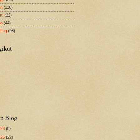
an
(116)
ti
(22)
no
(44)
ling
(98)
gikut
ip Blog
026
(9)
025
(22)