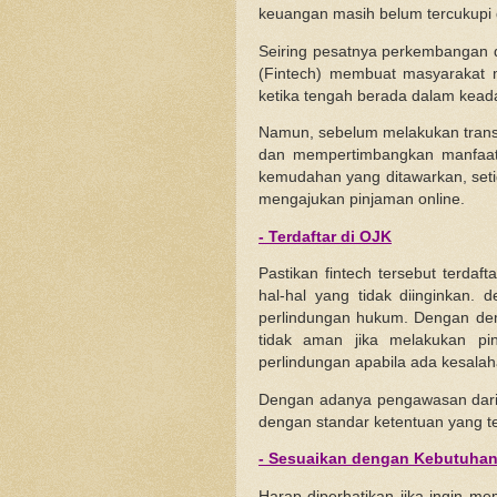
keuangan masih belum tercukupi 
Seiring pesatnya perkembangan d
(Fintech) membuat masyarakat 
ketika tengah berada dalam kead
Namun, sebelum melakukan transa
dan mempertimbangkan manfaat,
kemudahan yang ditawarkan, setid
mengajukan pinjaman online.
- Terdaftar di OJK
Pastikan fintech tersebut terdaf
hal-hal yang tidak diinginkan. 
perlindungan hukum. Dengan demi
tidak aman jika melakukan pi
perlindungan apabila ada kesalaha
Dengan adanya pengawasan dari
dengan standar ketentuan yang te
-
Sesuaikan dengan Kebutuha
Harap diperhatikan jika ingin m