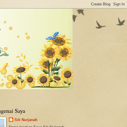
genai Saya
Siti Nurjanah