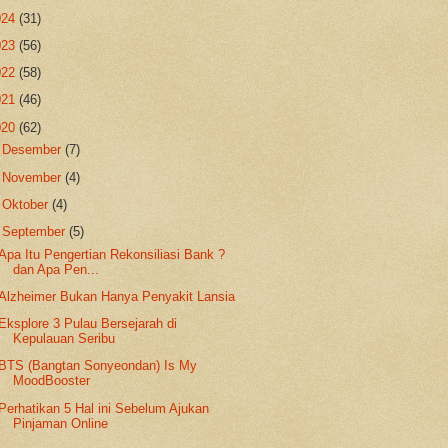
024
(31)
023
(56)
022
(58)
021
(46)
020
(62)
►
Desember
(7)
►
November
(4)
►
Oktober
(4)
▼
September
(5)
Apa Itu Pengertian Rekonsiliasi Bank ?
dan Apa Pen...
Alzheimer Bukan Hanya Penyakit Lansia
Eksplore 3 Pulau Bersejarah di
Kepulauan Seribu
BTS (Bangtan Sonyeondan) Is My
MoodBooster
Perhatikan 5 Hal ini Sebelum Ajukan
Pinjaman Online