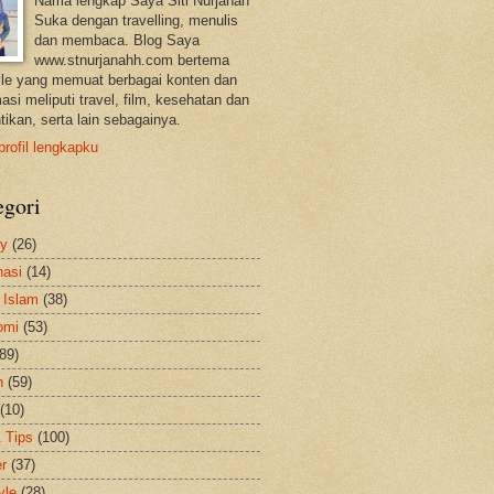
Nama lengkap Saya Siti Nurjanah
Suka dengan travelling, menulis
dan membaca. Blog Saya
www.stnurjanahh.com bertema
tyle yang memuat berbagai konten dan
asi meliputi travel, film, kesehatan dan
tikan, serta lain sebagainya.
profil lengkapku
egori
ty
(26)
nasi
(14)
 Islam
(38)
omi
(53)
(89)
h
(59)
(10)
& Tips
(100)
er
(37)
yle
(28)