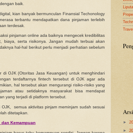
dengan baik.
Liput
igital, kian banyak bermunculan Finansial Techonology
Proper
merasa terbantu mendapatkan dana pinjaman terlebih
Tech
aan terdesak.
Travel
ksi pinjaman online ada baiknya mengecek kredibilitas
 biaya, serta risikonya. Jangan mudah terbuai akan
Pen
aknya hal-hal berikut perlu menjadi perhatian sebelum
tar di OJK (Otoritas Jasa Keuangan) untuk menghindari
dengan terdaftarnya fintech tersebut di OJK agar ada
kian, hal tersebut akan mengurangi risiko-risiko yang
njaman atau setidaknya masyarakat bisa mendapat
n yang terjadi di platform tersebut.
 OJK, semua aktivitas pinjam meminjam sudah sesuai
Ars
lah ditetapkan.
►
2
n dan Kemampuan
►
2
eminjam harus tahu kemampuan sendiri. Jangan karena