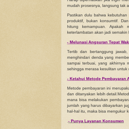
mudah prosesnya, langsung tak ad
Pastikan dulu bahwa kebutuhan
produktif, bukan konsumtif. Da
hitung kemampuan. Apakah m
keterlambatan akan jadi semakin 
- Melunasi Angsuran Tepat Wak
Tertib dan bertanggung jawab,
menghindari denda yang memben
sampai terbuai, yang akhirnya 
sehingga merasa kesulitan untuk
- Ketahui Metode Pembayaran 
Metode pembayaran ini merupakan
dan ditanyakan lebih detail.Met
mana bisa melakukan pembayara
jumlah yang harus dibayarkan ju
hal-hal itu, maka bisa menguku
.
- Punya Layanan Konsumen