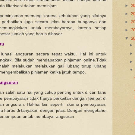
►
2
a filterisasi dalam meminjam.
►
2
 peminjaman memang karena kebutuhan yang sifatnya
n perhatikan juga secara jelas berapa bunganya dan
►
2
emungkinkan untuk membayarnya, karena setiap
►
2
besar jumlah yang harus dibayar.
▼
2
tu
 lunasi angsuran secara tepat waktu. Hal ini untuk
gkak. Bila sudah mendapatkan pinjaman online.Tidak
malah melakukan melakukan gali lubang tutup lubang
 mengembalikan pinjaman ketika jatuh tempo.
Angsuran
 salah satu hal yang cukup penting untuk di cari tahu
ode pembayaran tidak hanya berkaitan dengan tempat di
n angsuran. Hal-hal lain seperti skema pembayaran,
ga harus di tanyakan dengan jelas. Dengan mengetahui
r kemampuan untuk membayar angsuran