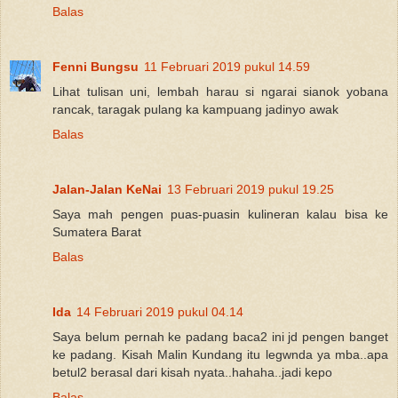
Balas
Fenni Bungsu
11 Februari 2019 pukul 14.59
Lihat tulisan uni, lembah harau si ngarai sianok yobana
rancak, taragak pulang ka kampuang jadinyo awak
Balas
Jalan-Jalan KeNai
13 Februari 2019 pukul 19.25
Saya mah pengen puas-puasin kulineran kalau bisa ke
Sumatera Barat
Balas
Ida
14 Februari 2019 pukul 04.14
Saya belum pernah ke padang baca2 ini jd pengen banget
ke padang. Kisah Malin Kundang itu legwnda ya mba..apa
betul2 berasal dari kisah nyata..hahaha..jadi kepo
Balas