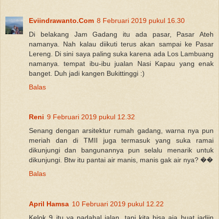
Eviindrawanto.Com
8 Februari 2019 pukul 16.30
Di belakang Jam Gadang itu ada pasar, Pasar Ateh
namanya. Nah kalau diikuti terus akan sampai ke Pasar
Lereng. Di sini saya paling suka karena ada Los Lambuang
namanya. tempat ibu-ibu jualan Nasi Kapau yang enak
banget. Duh jadi kangen Bukittinggi :)
Balas
Reni
9 Februari 2019 pukul 12.32
Senang dengan arsitektur rumah gadang, warna nya pun
meriah dan di TMII juga termasuk yang suka ramai
dikunjungi dan bangunannya pun selalu menarik untuk
dikunjungi. Btw itu pantai air manis, manis gak air nya? ��
Balas
April Hamsa
10 Februari 2019 pukul 12.22
Kelok 9 itu ya padahal jalan, tapi kita bisa aja buat jadiin