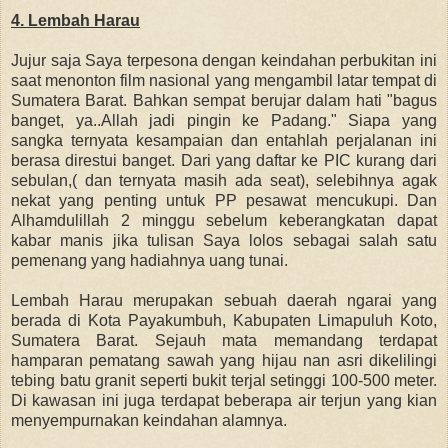
4. Lembah Harau
Jujur saja Saya terpesona dengan keindahan perbukitan ini
saat menonton film nasional yang mengambil latar tempat di
Sumatera Barat. Bahkan sempat berujar dalam hati "bagus
banget, ya..Allah jadi pingin ke Padang." Siapa yang
sangka ternyata kesampaian dan entahlah perjalanan ini
berasa direstui banget. Dari yang daftar ke PIC kurang dari
sebulan,( dan ternyata masih ada seat), selebihnya agak
nekat yang penting untuk PP pesawat mencukupi. Dan
Alhamdulillah 2 minggu sebelum keberangkatan dapat
kabar manis jika tulisan Saya lolos sebagai salah satu
pemenang yang hadiahnya uang tunai.
Lembah Harau merupakan sebuah daerah ngarai yang
berada di Kota Payakumbuh, Kabupaten Limapuluh Koto,
Sumatera Barat. Sejauh mata memandang terdapat
hamparan pematang sawah yang hijau nan asri dikelilingi
tebing batu granit seperti bukit terjal setinggi 100-500 meter.
Di kawasan ini juga terdapat beberapa air terjun yang kian
menyempurnakan keindahan alamnya.