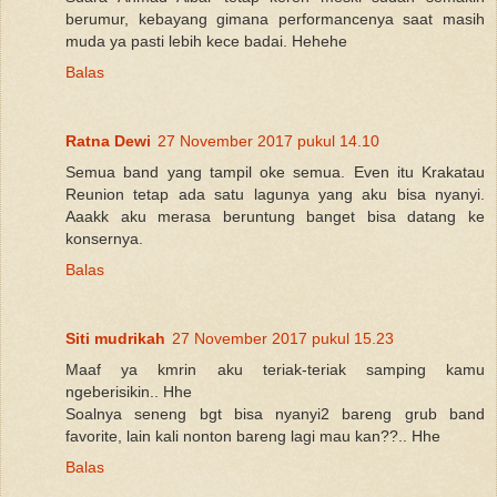
berumur, kebayang gimana performancenya saat masih
muda ya pasti lebih kece badai. Hehehe
Balas
Ratna Dewi
27 November 2017 pukul 14.10
Semua band yang tampil oke semua. Even itu Krakatau
Reunion tetap ada satu lagunya yang aku bisa nyanyi.
Aaakk aku merasa beruntung banget bisa datang ke
konsernya.
Balas
Siti mudrikah
27 November 2017 pukul 15.23
Maaf ya kmrin aku teriak-teriak samping kamu
ngeberisikin.. Hhe
Soalnya seneng bgt bisa nyanyi2 bareng grub band
favorite, lain kali nonton bareng lagi mau kan??.. Hhe
Balas