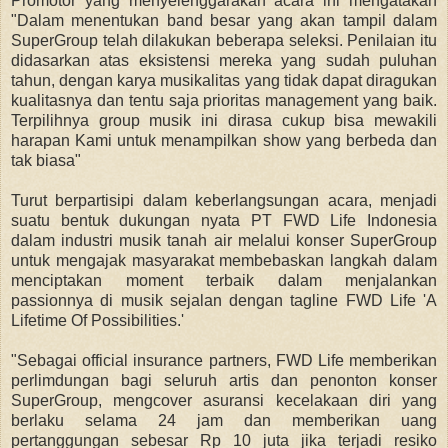
Promotor yang menyelenggarakan acara ini mengatakan
"Dalam menentukan band besar yang akan tampil dalam
SuperGroup telah dilakukan beberapa seleksi. Penilaian itu
didasarkan atas eksistensi mereka yang sudah puluhan
tahun, dengan karya musikalitas yang tidak dapat diragukan
kualitasnya dan tentu saja prioritas management yang baik.
Terpilihnya group musik ini dirasa cukup bisa mewakili
harapan Kami untuk menampilkan show yang berbeda dan
tak biasa"
Turut berpartisipi dalam keberlangsungan acara, menjadi
suatu bentuk dukungan nyata PT FWD Life Indonesia
dalam industri musik tanah air melalui konser SuperGroup
untuk mengajak masyarakat membebaskan langkah dalam
menciptakan moment terbaik dalam menjalankan
passionnya di musik sejalan dengan tagline FWD Life 'A
Lifetime Of Possibilities.'
"Sebagai official insurance partners, FWD Life memberikan
perlimdungan bagi seluruh artis dan penonton konser
SuperGroup, mengcover asuransi kecelakaan diri yang
berlaku selama 24 jam dan memberikan uang
pertanggungan sebesar Rp 10 juta jika terjadi resiko