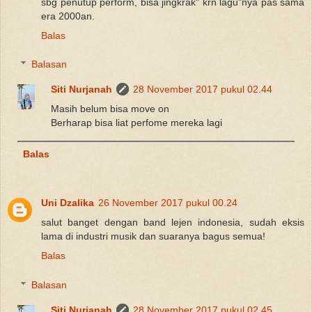
sbg penutup perform, bisa jingkrak" krn lagu"nya pas sama
era 2000an.
Balas
Balasan
Siti Nurjanah
28 November 2017 pukul 02.44
Masih belum bisa move on
Berharap bisa liat perfome mereka lagi
Balas
Uni Dzalika
26 November 2017 pukul 00.24
salut banget dengan band lejen indonesia, sudah eksis
lama di industri musik dan suaranya bagus semua!
Balas
Balasan
Siti Nurjanah
28 November 2017 pukul 02.45