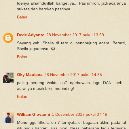
Idenya alhamdulillah banget ya... Pas umroh, jadi acaranya
sukses dan barokah pastinya..
Balas
Dede Ariyanto
28 November 2017 pukul 13.59
Sayang yah, Sheila di taro di penghujung acara. Berarti,
Sheila jagoannya. 😂
Balas
Oky Maulana
28 November 2017 pukul 14.35
paling seneng waktu so7 ngebawain lagu DAN, beh...
auranya masih bikin merinding!
Balas
William Giovanni
1 Desember 2017 pukul 07.46
Menunggu Sheila on 7 ternyata di bagaian akhir, padahal
ditunggu banget. Pas God Bless beberapa lagu ternyata