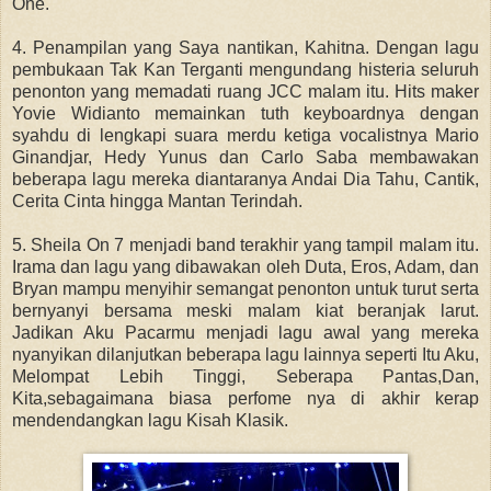
One.
4. Penampilan yang Saya nantikan, Kahitna. Dengan lagu
pembukaan Tak Kan Terganti mengundang histeria seluruh
penonton yang memadati ruang JCC malam itu. Hits maker
Yovie Widianto memainkan tuth keyboardnya dengan
syahdu di lengkapi suara merdu ketiga vocalistnya Mario
Ginandjar, Hedy Yunus dan Carlo Saba membawakan
beberapa lagu mereka diantaranya Andai Dia Tahu, Cantik,
Cerita Cinta hingga Mantan Terindah.
5. Sheila On 7 menjadi band terakhir yang tampil malam itu.
Irama dan lagu yang dibawakan oleh Duta, Eros, Adam, dan
Bryan mampu menyihir semangat penonton untuk turut serta
bernyanyi bersama meski malam kiat beranjak larut.
Jadikan Aku Pacarmu menjadi lagu awal yang mereka
nyanyikan dilanjutkan beberapa lagu lainnya seperti Itu Aku,
Melompat Lebih Tinggi, Seberapa Pantas,
Dan,
Kita,sebagaimana biasa perfome nya di akhir kerap
mendendangkan lagu Kisah Klasik.