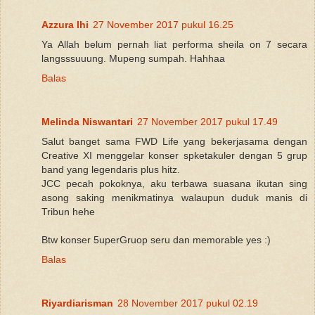
Azzura lhi
27 November 2017 pukul 16.25
Ya Allah belum pernah liat performa sheila on 7 secara
langsssuuung. Mupeng sumpah. Hahhaa
Balas
Melinda Niswantari
27 November 2017 pukul 17.49
Salut banget sama FWD Life yang bekerjasama dengan
Creative XI menggelar konser spketakuler dengan 5 grup
band yang legendaris plus hitz.
JCC pecah pokoknya, aku terbawa suasana ikutan sing
asong saking menikmatinya walaupun duduk manis di
Tribun hehe
Btw konser 5uperGruop seru dan memorable yes :)
Balas
Riyardiarisman
28 November 2017 pukul 02.19