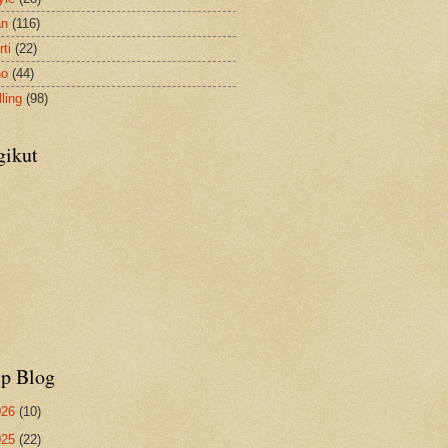
an
(116)
ti
(22)
no
(44)
ling
(98)
gikut
ip Blog
026
(10)
025
(22)