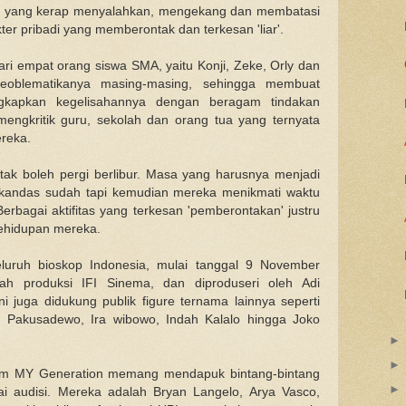
a yang kerap menyalahkan, mengekang dan membatasi
r pribadi yang memberontak dan terkesan 'liar'.
ri empat orang siswa SMA, yaitu Konji, Zeke, Orly dan
eoblematikanya masing-masing, sehingga membuat
kapkan kegelisahannya dengan beragam tindakan
ngkritik guru, sekolah dan orang tua yang ternyata
ereka.
ak boleh pergi berlibur. Masa yang harusnya menjadi
 kandas sudah tapi kemudian mereka menikmati waktu
Berbagai aktifitas yang terkesan 'pemberontakan' justru
kehidupan mereka.
seluruh bioskop Indonesia, mulai tanggal 9 November
 produksi IFI Sinema, dan diproduseri oleh Adi
i juga didukung publik figure ternama lainnya seperti
o Pakusadewo, Ira wibowo, Indah Kalalo hingga Joko
ilm MY Generation memang mendapuk bintang-bintang
ai audisi. Mereka adalah Bryan Langelo, Arya Vasco,