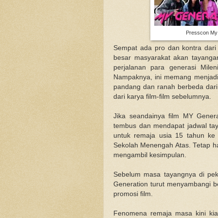
Presscon My 
Sempat ada pro dan kontra dari 
besar masyarakat akan tayangan 
perjalanan para generasi Mile
Nampaknya, ini memang menjadi k
pandang dan ranah berbeda dari k
dari karya film-film sebelumnya.
Jika seandainya film MY Generat
tembus dan mendapat jadwal tay
untuk remaja usia 15 tahun ke a
Sekolah Menengah Atas. Tetap ha
mengambil kesimpulan.
Sebelum masa tayangnya di pek
Generation turut menyambangi be
promosi film.
Fenomena remaja masa kini ki