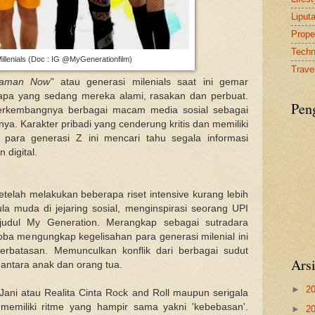
Liput
Proper
Tech
illenials (Doc : IG @MyGenerationfilm)
Travel
Jaman Now"
atau generasi milenials saat ini gemar
apa yang sedang mereka alami, rasakan dan perbuat.
Pen
 berkembangnya berbagai macam media sosial sebagai
ya. Karakter pribadi yang cenderung kritis dan memiliki
 para generasi Z ini mencari tahu segala informasi
 digital.
telah melakukan beberapa riset intensive kurang lebih
ula muda di jejaring sosial, menginspirasi seorang UPI
judul My Generation. Merangkap sebagai sutradara
coba mengungkap kegelisahan para generasi milenial ini
erbatasan. Memunculkan konflik dari berbagai sudut
Ars
antara anak dan orang tua.
►
2
 Jani atau Realita Cinta Rock and Roll maupun serigala
i memiliki ritme yang hampir sama yakni 'kebebasan'.
►
2