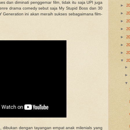
ses dan diminati penggemar film, tidak itu saja UPI juga
►
2
enre drama comedy sebut saja My Stupid Boss dan 30
►
2
MY Generation ini akan meraih sukses sebagaimana film-
►
2
►
2
►
2
►
2
►
2
▼
2
ya, dibukan dengan tayangan empat anak milenials yang