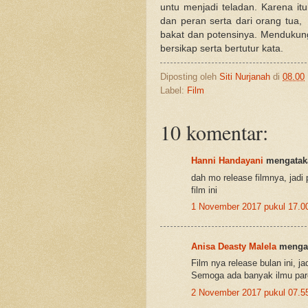
untu menjadi teladan. Karena it
dan peran serta dari orang tua,
bakat dan potensinya. Mendukung 
bersikap serta bertutur kata.
Diposting oleh
Siti Nurjanah
di
08.00
Label:
Film
10 komentar:
Hanni Handayani
mengataka
dah mo release filmnya, jadi 
film ini
1 November 2017 pukul 17.0
Anisa Deasty Malela
mengat
Film nya release bulan ini, j
Semoga ada banyak ilmu pare
2 November 2017 pukul 07.5