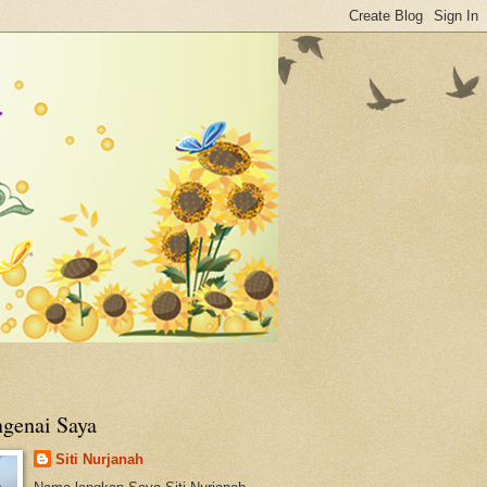
genai Saya
Siti Nurjanah