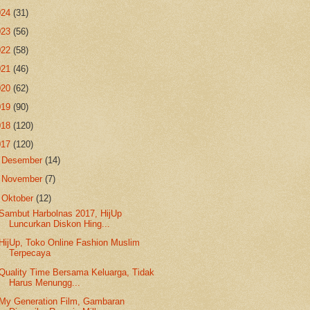
024
(31)
023
(56)
022
(58)
021
(46)
020
(62)
019
(90)
018
(120)
017
(120)
►
Desember
(14)
►
November
(7)
▼
Oktober
(12)
Sambut Harbolnas 2017, HijUp
Luncurkan Diskon Hing...
HijUp, Toko Online Fashion Muslim
Terpecaya
Quality Time Bersama Keluarga, Tidak
Harus Menungg...
My Generation Film, Gambaran