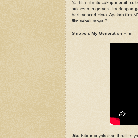
Ya..film-film itu cukup meraih suk
sukses mengemas film dengan g
hari mencari cinta. Apakah film 
film sebelumnya ?.
Sinopsis My Generation Film
Jika Kita menyaksikan thraillern