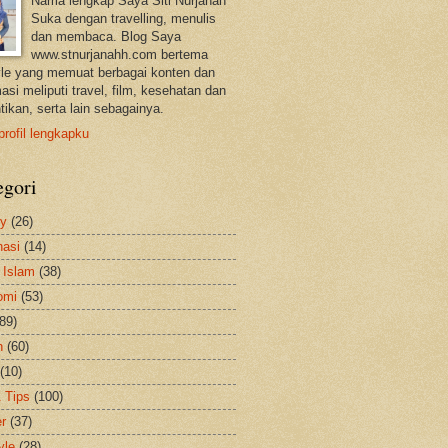
Nama lengkap Saya Siti Nurjanah
Suka dengan travelling, menulis
dan membaca. Blog Saya
www.stnurjanahh.com bertema
tyle yang memuat berbagai konten dan
asi meliputi travel, film, kesehatan dan
tikan, serta lain sebagainya.
profil lengkapku
egori
ty
(26)
nasi
(14)
 Islam
(38)
omi
(53)
(89)
h
(60)
(10)
& Tips
(100)
er
(37)
yle
(28)