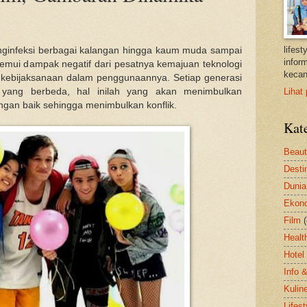
s
lifes
menginfeksi berbagai kalangan hingga kaum muda sampai
inform
emui dampak negatif dari pesatnya kemajuan teknologi
kecan
 kebijaksanaan dalam penggunaannya. Setiap generasi
tik yang berbeda, hal inilah yang akan menimbulkan
Lihat 
engan baik sehingga menimbulkan konflik.
Kat
Beau
Desti
Dunia
Ekon
Film
Healt
Hotel
Info 
Kulin
Lifest