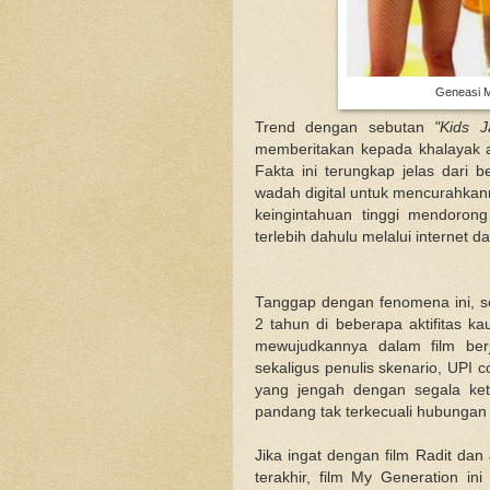
Geneasi M
Trend dengan sebutan
"Kids 
memberitakan kepada khalayak 
Fakta ini terungkap jelas dari
wadah digital untuk mencurahkann
keingintahuan tinggi mendorong
terlebih dahulu melalui internet dan
Tanggap dengan fenomena ini, se
2 tahun di beberapa aktifitas ka
mewujudkannya dalam film ber
sekaligus penulis skenario, UPI 
yang jengah dengan segala ket
pandang tak terkecuali hubungan 
Jika ingat dengan film Radit dan
terakhir, film My Generation in