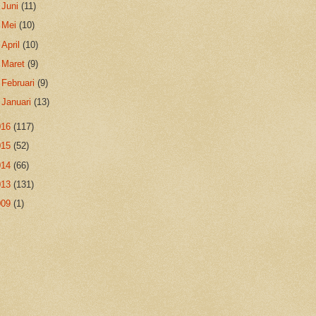
►
Juni
(11)
►
Mei
(10)
►
April
(10)
►
Maret
(9)
►
Februari
(9)
►
Januari
(13)
016
(117)
015
(52)
014
(66)
013
(131)
009
(1)