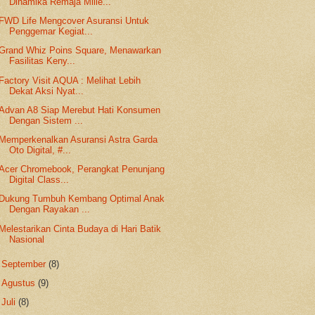
Dinamika Remaja Mille...
FWD Life Mengcover Asuransi Untuk
Penggemar Kegiat...
Grand Whiz Poins Square, Menawarkan
Fasilitas Keny...
Factory Visit AQUA : Melihat Lebih
Dekat Aksi Nyat...
Advan A8 Siap Merebut Hati Konsumen
Dengan Sistem ...
Memperkenalkan Asuransi Astra Garda
Oto Digital, #...
Acer Chromebook, Perangkat Penunjang
Digital Class...
Dukung Tumbuh Kembang Optimal Anak
Dengan Rayakan ...
Melestarikan Cinta Budaya di Hari Batik
Nasional
►
September
(8)
►
Agustus
(9)
►
Juli
(8)