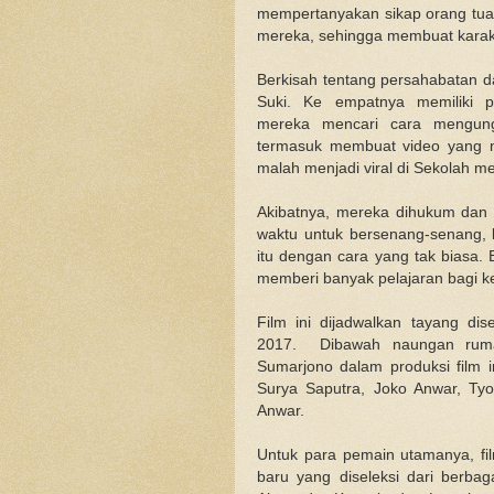
mempertanyakan sikap orang tu
mereka, sehingga membuat karakte
Berkisah tentang persahabatan da
Suki. Ke empatnya memiliki p
mereka mencari cara mengung
termasuk membuat video yang me
malah menjadi viral di Sekolah m
Akibatnya, mereka dihukum dan t
waktu untuk bersenang-senang,
itu dengan cara yang tak biasa. 
memberi banyak pelajaran bagi 
Film ini dijadwalkan tayang di
2017. Dibawah naungan rumah
Sumarjono dalam produksi film in
Surya Saputra, Joko Anwar, Ty
Anwar.
Untuk para pemain utamanya, f
baru yang diseleksi dari berbag