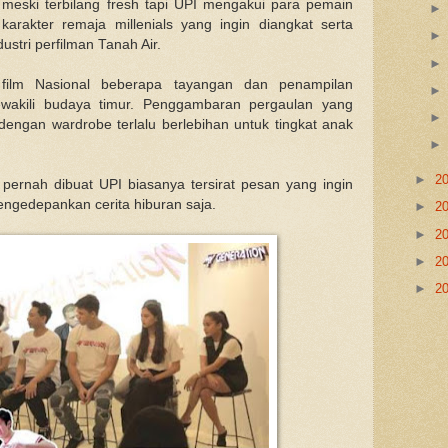
meski terbilang fresh tapi UPI mengakui para pemain
arakter remaja millenials yang ingin diangkat serta
stri perfilman Tanah Air.
film Nasional beberapa tayangan dan penampilan
kili budaya timur. Penggambaran pergaulan yang
 dengan wardrobe terlalu berlebihan untuk tingkat anak
►
2
pernah dibuat UPI biasanya tersirat pesan yang ingin
engedepankan cerita hiburan saja.
►
2
►
2
►
2
►
2