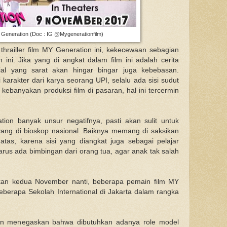
Generation (Doc : IG @Mygenerationfilm)
thrailler film MY Generation ini, kekecewaan sebagian
ini. Jika yang di angkat dalam film ini adalah cerita
nial yang sarat akan hingar bingar juga kebebasan.
arakter dari karya seorang UPI, selalu ada sisi sudut
ebanyakan produksi film di pasaran, hal ini tercermin
ion banyak unsur negatifnya, pasti akan sulit untuk
ang di bioskop nasional. Baiknya memang di saksikan
tas, karena sisi yang diangkat juga sebagai pelajar
rus ada bimbingan dari orang tua, agar anak tak salah
an kedua November nanti, beberapa pemain film MY
berapa Sekolah International di Jakarta dalam rangka
an menegaskan bahwa dibutuhkan adanya role model