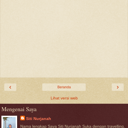
‹
›
Beranda
Lihat versi web
Mengenai Saya
Siti Nurjanah
Nama lengkap Saya Siti Nurjanah Suka dengan travelling,