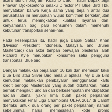
acara launch program 'Road to Cardiff' hadir Bapak Sigit
Priawan Djokosoetono selaku Director PT Blue Bird Tbk,
menyatakan bahwa Kerja sama yang terjalin antar dua
perusahaan ini merupakan wujud komitmen berkelanjutan
untuk terus meningkatkan kualitas layanan dan
kenyamanan bagi para konsumen dalam memenuhi
kebutuhan transportasi sehari-hari.
Pada kesempatan itu, hadir juga Bapak Safdar Khan
(Division President Indonesia, Malaysia, and Brunei
Mastercard) dan aktor tampan berwajah blesteran ialah
Richard Kyle merupakan konsumen setia pengguna
transportasi Blue bird.
Dengan melakukan perjalanan 10 kali dan memesan taksi
Blue Bird atau Silver Bird melalui aplikasi My Blue Bird
kemudian melakukan pembayaran menggunakan kartu
kredit berlogo Mastercard yang sudah didaftarkan, maka
berhak mengikuti undian dan berkesempatan mendapatkan
hadiah utama, yakni lima buah paket perjalanan
menyaksikan Final Liga Champions UEFA 2017 di Cardiff
(berlaku untuk dua orang per paket perjalanan) namun
sebelumnya harus memasukkan kode promo