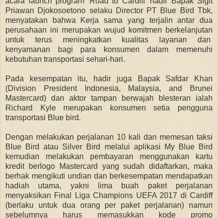
acara launch program 'Road to Cardiff' hadir Bapak Sigit
Priawan Djokosoetono selaku Director PT Blue Bird Tbk,
menyatakan bahwa Kerja sama yang terjalin antar dua
perusahaan ini merupakan wujud komitmen berkelanjutan
untuk terus meningkatkan kualitas layanan dan
kenyamanan bagi para konsumen dalam memenuhi
kebutuhan transportasi sehari-hari.
Pada kesempatan itu, hadir juga Bapak Safdar Khan
(Division President Indonesia, Malaysia, and Brunei
Mastercard) dan aktor tampan berwajah blesteran ialah
Richard Kyle merupakan konsumen setia pengguna
transportasi Blue bird.
Dengan melakukan perjalanan 10 kali dan memesan taksi
Blue Bird atau Silver Bird melalui aplikasi My Blue Bird
kemudian melakukan pembayaran menggunakan kartu
kredit berlogo Mastercard yang sudah didaftarkan, maka
berhak mengikuti undian dan berkesempatan mendapatkan
hadiah utama, yakni lima buah paket perjalanan
menyaksikan Final Liga Champions UEFA 2017 di Cardiff
(berlaku untuk dua orang per paket perjalanan) namun
sebelumnya harus memasukkan kode promo