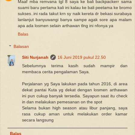
Maaf mba remvana tgl 8 saya ke bali backpackerr sama
suami baru pertama kali ini kalau ke bali peetama ke bromo
sukses..ini rada takut krn sy naik kereta dr bekasi surabaya
lanlanjut banyuwangi banya sampe agak sore apa malam
apa ada losmen selain arthawan tlng ini nfonya ya
Balas
Balasan
Siti Nurjanah
16 Juni 2019 pukul 22.50
Sebelumnya terima kasih sudah mampir dan
membaca cerita pengalaman Saya.
Perjalanan yg Saya lakukan pada tahun 2016, di area
dekat pantai Kuta yg dekat dengan losmen arthawan
ini pun cukup banyak tersedia. Sayapun saat itu check
in dan melakukan pemesanan on the spot
Selama bukan high season atau libur panjang, saya
rasa cukup aman untuk melakukan order kamar
secara langsung
Balas