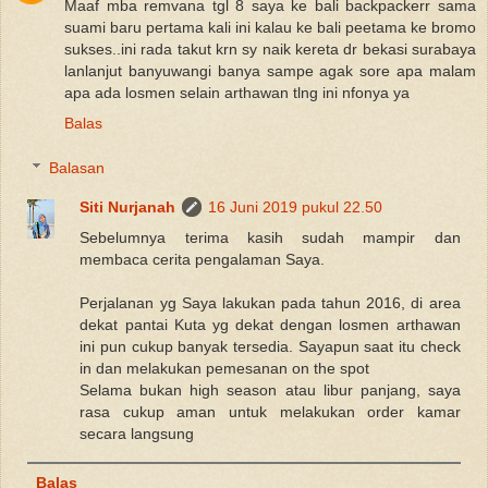
Maaf mba remvana tgl 8 saya ke bali backpackerr sama
suami baru pertama kali ini kalau ke bali peetama ke bromo
sukses..ini rada takut krn sy naik kereta dr bekasi surabaya
lanlanjut banyuwangi banya sampe agak sore apa malam
apa ada losmen selain arthawan tlng ini nfonya ya
Balas
Balasan
Siti Nurjanah
16 Juni 2019 pukul 22.50
Sebelumnya terima kasih sudah mampir dan
membaca cerita pengalaman Saya.
Perjalanan yg Saya lakukan pada tahun 2016, di area
dekat pantai Kuta yg dekat dengan losmen arthawan
ini pun cukup banyak tersedia. Sayapun saat itu check
in dan melakukan pemesanan on the spot
Selama bukan high season atau libur panjang, saya
rasa cukup aman untuk melakukan order kamar
secara langsung
Balas