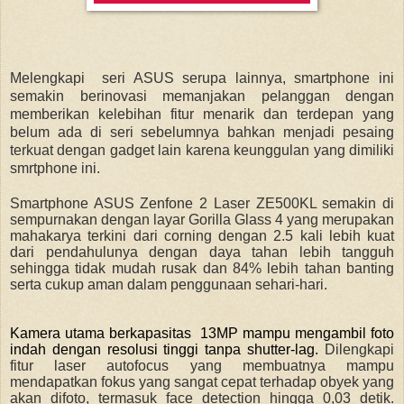
Melengkapi seri ASUS serupa lainnya, smartphone ini
semakin berinovasi memanjakan pelanggan dengan
memberikan kelebihan fitur menarik dan terdepan yang
belum ada di seri sebelumnya bahkan menjadi pesaing
terkuat dengan gadget lain karena keunggulan yang dimiliki
smrtphone ini.
Smartphone ASUS Zenfone 2 Laser ZE500KL semakin di
sempurnakan dengan layar Gorilla Glass 4 yang merupakan
mahakarya terkini dari corning dengan 2.5 kali lebih kuat
dari pendahulunya dengan daya tahan lebih tangguh
sehingga tidak mudah rusak dan 84% lebih tahan banting
serta cukup aman dalam penggunaan sehari-hari.
Kamera utama berkapasitas 13MP mampu mengambil foto
indah dengan resolusi tinggi tanpa shutter-lag.
Dilengkapi
fitur laser autofocus yang membuatnya mampu
mendapatkan fokus yang sangat cepat terhadap obyek yang
akan difoto, termasuk face detection hingga 0,03 detik.