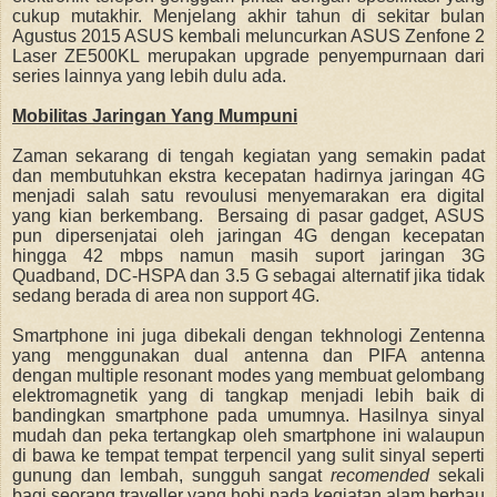
cukup mutakhir. Menjelang akhir tahun di sekitar bulan
Agustus 2015 ASUS kembali meluncurkan ASUS Zenfone 2
Laser ZE500KL merupakan upgrade penyempurnaan dari
series lainnya yang lebih dulu ada.
Mobilitas Jaringan Yang Mumpuni
Zaman sekarang di tengah kegiatan yang semakin padat
dan membutuhkan ekstra kecepatan hadirnya jaringan 4G
menjadi salah satu revoulusi menyemarakan era digital
yang kian berkembang. Bersaing di pasar gadget, ASUS
pun dipersenjatai oleh jaringan 4G dengan kecepatan
hingga 42 mbps namun masih suport jaringan 3G
Quadband, DC-HSPA dan 3.5 G sebagai alternatif jika tidak
sedang berada di area non support 4G.
Smartphone ini juga dibekali dengan tekhnologi Zentenna
yang menggunakan dual antenna dan PIFA antenna
dengan multiple resonant modes yang membuat gelombang
elektromagnetik yang di tangkap menjadi lebih baik di
bandingkan smartphone pada umumnya. Hasilnya sinyal
mudah dan peka tertangkap oleh smartphone ini walaupun
di bawa ke tempat tempat terpencil yang sulit sinyal seperti
gunung
dan lembah, sungguh sangat
recomended
sekali
bagi seorang traveller yang hobi pada kegiatan alam berbau