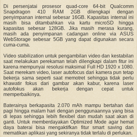
Di persenjatai prosesor quad-core 64-bit Qualcomm
Snapdragon 410 RAM 2GB dilengkapi dengan
penyimpanan internal sebesar 16GB. Kapasitas internal ini
masih bisa ditambahkan via kartu microSD hingga
kapasitas sebesar 128GB. Jika masih merasa kurang,
masih ada penyimpanan cadangan online via ASUS
WebStorage sebesar 5GB yang dapat digunakan secara
cuma-cuma.
Video stabilization untuk pengambilan video dan kestabilan
saat melakukan perekaman telah dilengkapi dalam fitur ini
karena mempunyai resolusi maksimal Full HD 1920 x 1080.
Saat merekam video, laser autofocus dari kamera pun tetap
bekerja sama seperti saat memotret sehingga tidak perlu
khawatir fokus dari gambar akan kabur, karena laser
autofokus akan bekerja dengan cepat untuk
memperbaikinya.
Baterainya berkapasita 2.070 mAh mampu bertahan dari
pagi hingga malam hari dengan penggunaannya yang bisa
di lepas sehingga lebih flexibel dan mudah saat akan di
ganti. Untuk memberdayakan Optimized Mode agar hemat
daya baterai bisa mengaktifkan fitur smart saving dan
mematikan aplikasi yang sekiranya tidak terlalu di perlukan.