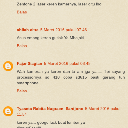
Zenfone 2 laser keren kamernya, laser gitu lho
Balas
ahliah citra
5 Maret 2016 pukul 07.46
Asus emang keren.gutlak Ya Mba,siti
Balas
Fajar Siagian
5 Maret 2016 pukul 08.48
Wah kamera nya keren dan ta am jga ya..... Tpi sayang
processornya sd 410 coba sd615 pasti garang tuh
smartphone
Balas
Tyaseta Rabita Nugraeni Sardjono
5 Maret 2016 pukul
11.54
keren ya... googd luck buat lombanya
@guru5seni8