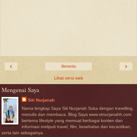
‹
›
Beranda
Lihat versi web
Mengenai Saya
Siti Nurjanah
Nama lengkap Saya Siti Nurjanah Suka dengan travelling,
menulis dan membaca. Blog Saya www.stnurjanahh.com
bertema lifestyle yang memuat berbagai konten dan
informasi meliputi travel, film, kesehatan dan kecantikan,
serta lain sebagainya.