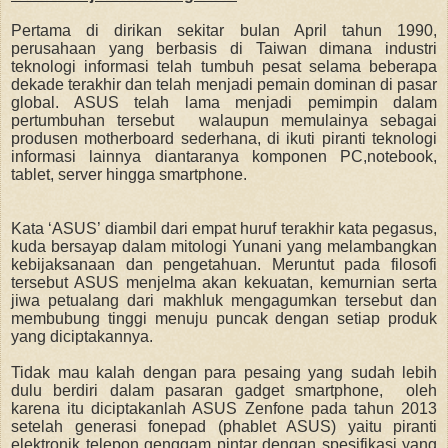
Pertama di dirikan sekitar bulan April tahun 1990,
perusahaan yang berbasis di Taiwan dimana industri
teknologi informasi telah tumbuh pesat selama beberapa
dekade terakhir dan telah menjadi pemain dominan di pasar
global. ASUS telah lama menjadi pemimpin dalam
pertumbuhan tersebut walaupun memulainya sebagai
produsen motherboard sederhana, di ikuti piranti teknologi
informasi lainnya diantaranya komponen PC,notebook,
tablet, server hingga smartphone.
Kata ‘ASUS’ diambil dari empat huruf terakhir kata pegasus,
kuda bersayap dalam mitologi Yunani yang melambangkan
kebijaksanaan dan pengetahuan. Meruntut pada filosofi
tersebut ASUS menjelma akan kekuatan, kemurnian
serta
jiwa petualang dari makhluk mengagumkan tersebut dan
membubung tinggi menuju puncak dengan setiap produk
yang diciptakannya.
Tidak mau kalah dengan para pesaing yang sudah lebih
dulu
berdiri
dalam
pasara
n
gadget smartphone, oleh
karena itu diciptakanlah ASUS Zenfone pada tahun 2013
setelah generasi fonepad (phablet ASUS) yaitu piranti
elektronik telepon genggam pintar dengan spesifikasi yang