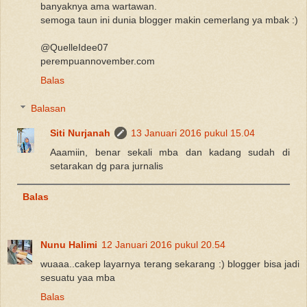
banyaknya ama wartawan.
semoga taun ini dunia blogger makin cemerlang ya mbak :)
@QuelleIdee07
perempuannovember.com
Balas
Balasan
Siti Nurjanah
13 Januari 2016 pukul 15.04
Aaamiin, benar sekali mba dan kadang sudah di
setarakan dg para jurnalis
Balas
Nunu Halimi
12 Januari 2016 pukul 20.54
wuaaa..cakep layarnya terang sekarang :) blogger bisa jadi
sesuatu yaa mba
Balas