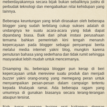
meberdayakannya secara bijak bukan sebaliknya justru di
perbudak teknologi dan mengabaikan nilai kehidupan yang
lainnya.
Beberapa keuntungan yang telah dirasakan oleh beberapa
blogger yang sudah terbilang cukup sukses adalah di
undangnya ke suatu acara-acara yang tidak dapat
dipandang biasa. Baik dari pihak instasi perusahaan
ternama bahkan pemerintah kini tengah menaruh
kepercayaan pada blogger sebagai penyampai berita
melalui media internet yakni blog, mungkin karena
penuturan bahasa yang sederhana dan tidak rumit sehingga
masyarakat lebih mudah untuk mencernanya.
Disamping itu, beberapa blogger pun kerap di beri
kepercayaan untuk mereview suatu produk dan menjadi
buzzer
yakni orang-orang yang memegang peran untuk
menyampaikan pesan-pesan dalam campaign tertentu
kepada khalayak ramai. Ada beberapa ragam yang
umumnya di gunakan biasanya secara terang-terangan
ataupun tersirat.
Nah, tugas seorang buzzer erat kaitannya dengan