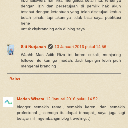
ribu followers nah kita mengelola selain itu, tentunya
dengan izin dan persetujuan di pemilik hak akun
tesebut dengan ketentuan yang telah disetujuai kedua
belah pihak. tapi akunnya tidak bisa saya publikasi
hehe
untuk citybranding ada di blog saya
Siti Nurjanah
13 Januari 2016 pukul 14.56
Waahh..Mas Adib Riza ini keren sekali, menjaring
follower itu kan ga mudah. Jadi kepingin lebih jauh
mengenai branding
Balas
Medan Wisata
12 Januari 2016 pukul 14.52
blogger semakin rame,, semakin keren, dan semakin
profesional ,, semoga itu dapat tercapai,, saya juga lagi
belajar niih ngembangin blog traveling, :)