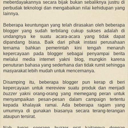
meberdayakannya secara bijak bukan sebaliknya justru di
perbudak teknologi dan mengabaikan nilai kehidupan yang
lainnya.
Beberapa keuntungan yang telah dirasakan oleh beberapa
blogger yang sudah terbilang cukup sukses adalah di
undangnya ke suatu acara-acara yang tidak dapat
dipandang biasa. Baik dari pihak instasi perusahaan
ternama bahkan pemerintah kini tengah menaruh
kepercayaan pada blogger sebagai penyampai berita
melalui media internet yakni blog, mungkin karena
penuturan bahasa yang sederhana dan tidak rumit sehingga
masyarakat lebih mudah untuk mencernanya.
Disamping itu, beberapa blogger pun kerap di beri
kepercayaan untuk mereview suatu produk dan menjadi
buzzer
yakni orang-orang yang memegang peran untuk
menyampaikan pesan-pesan dalam campaign tertentu
kepada khalayak ramai. Ada beberapa ragam yang
umumnya di gunakan biasanya secara terang-terangan
ataupun tersirat.
Nah, tugas seorang buzzer erat kaitannya dengan