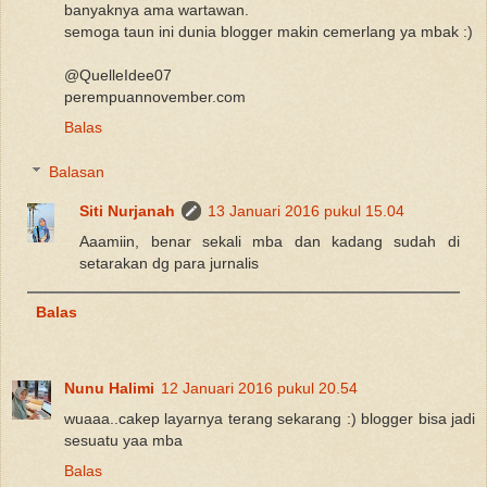
banyaknya ama wartawan.
semoga taun ini dunia blogger makin cemerlang ya mbak :)
@QuelleIdee07
perempuannovember.com
Balas
Balasan
Siti Nurjanah
13 Januari 2016 pukul 15.04
Aaamiin, benar sekali mba dan kadang sudah di
setarakan dg para jurnalis
Balas
Nunu Halimi
12 Januari 2016 pukul 20.54
wuaaa..cakep layarnya terang sekarang :) blogger bisa jadi
sesuatu yaa mba
Balas