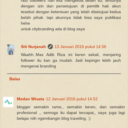
ribu followers nah kita mengelola selain itu, tentunya
dengan izin dan persetujuan di pemilik hak akun
tesebut dengan ketentuan yang telah disetujuai kedua
belah pihak. tapi akunnya tidak bisa saya publikasi
hehe
untuk citybranding ada di blog saya
Siti Nurjanah
13 Januari 2016 pukul 14.56
Waahh..Mas Adib Riza ini keren sekali, menjaring
follower itu kan ga mudah. Jadi kepingin lebih jauh
mengenai branding
Balas
Medan Wisata
12 Januari 2016 pukul 14.52
blogger semakin rame,, semakin keren, dan semakin
profesional ,, semoga itu dapat tercapai,, saya juga lagi
belajar niih ngembangin blog traveling, :)