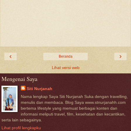
‹
›
Beranda
Lihat versi web
Mengenai Saya
Siti Nurjanah
Nama lengkap Saya Siti Nurjanah Suka dengan travelling,
menulis dan membaca. Blog Saya www.stnurjanahh.com
bertema lifestyle yang memuat berbagai konten dan
informasi meliputi travel, film, kesehatan dan kecantikan,
serta lain sebagainya.
Lihat profil lengkapku