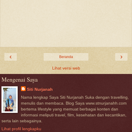
‹
›
Beranda
Lihat versi web
Mengenai Saya
Siti Nurjanah
Nama lengkap Saya Siti Nurjanah Suka dengan travelling,
menulis dan membaca. Blog Saya www.stnurjanahh.com
bertema lifestyle yang memuat berbagai konten dan
informasi meliputi travel, film, kesehatan dan kecantikan,
serta lain sebagainya.
Lihat profil lengkapku