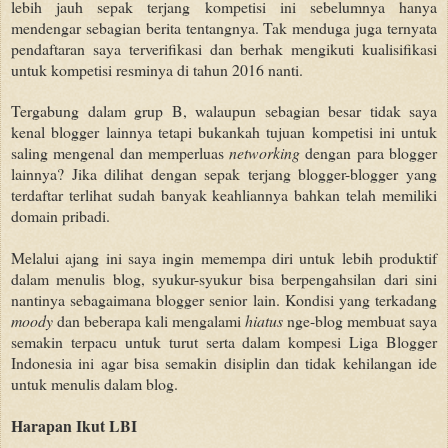
lebih jauh sepak terjang kompetisi ini sebelumnya hanya
mendengar sebagian berita tentangnya. Tak menduga juga ternyata
pendaftaran saya terverifikasi dan berhak mengikuti kualisifikasi
untuk kompetisi resminya di tahun 2016 nanti.
Tergabung dalam grup B, walaupun sebagian besar tidak saya
kenal blogger lainnya tetapi bukankah tujuan kompetisi ini untuk
saling mengenal dan memperluas
networking
dengan para blogger
lainnya? Jika dilihat dengan sepak terjang blogger-blogger yang
terdaftar terlihat sudah banyak keahliannya bahkan telah memiliki
domain pribadi.
Melalui ajang ini saya ingin memempa diri untuk lebih produktif
dalam menulis blog, syukur-syukur bisa berpengahsilan dari sini
nantinya sebagaimana blogger senior lain. Kondisi yang terkadang
moody
dan beberapa kali mengalami
hiatus
nge-blog membuat saya
semakin terpacu untuk turut serta dalam kompesi Liga Blogger
Indonesia ini agar bisa semakin disiplin dan tidak kehilangan ide
untuk menulis dalam blog.
Harapan Ikut LBI