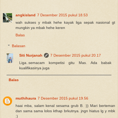
angkisland
7 Desember 2015 pukul 18.53
wah sukses y mbak hehe kayak liga sepak nasional gt
mungkin ya mbak hehe keren
Balas
Balasan
Siti Nurjanah
7 Desember 2015 pukul 20.17
Liga..semacam kompetisi gitu Mas. Ada babak
kualifikasinya juga
Balas
muthihaura
7 Desember 2015 pukul 19.56
haai mba, salam kenal sesama grub B. :)) Mari berteman
dan sama sama lolos kthap brkutnya. jngn hiatus lg y mbk
:)