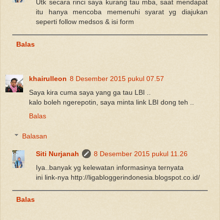
Utk secara rinci saya kurang tau mba, saat mendapat
itu hanya mencoba memenuhi syarat yg diajukan
seperti follow medsos & isi form
Balas
khairulleon
8 Desember 2015 pukul 07.57
Saya kira cuma saya yang ga tau LBI ..
kalo boleh ngerepotin, saya minta link LBI dong teh ..
Balas
Balasan
Siti Nurjanah
8 Desember 2015 pukul 11.26
Iya..banyak yg kelewatan informasinya ternyata
ini link-nya http://ligabloggerindonesia.blogspot.co.id/
Balas