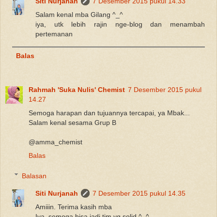
Siti Nurjanah
7 Desember 2015 pukul 14.33
Salam kenal mba Gilang ^_^
iya, utk lebih rajin nge-blog dan menambah
pertemanan
Balas
Rahmah 'Suka Nulis' Chemist
7 Desember 2015 pukul
14.27
Semoga harapan dan tujuannya tercapai, ya Mbak...
Salam kenal sesama Grup B
@amma_chemist
Balas
Balasan
Siti Nurjanah
7 Desember 2015 pukul 14.35
Amiiin. Terima kasih mba
Iya, semoga bisa jadi tim yg solid ^_^