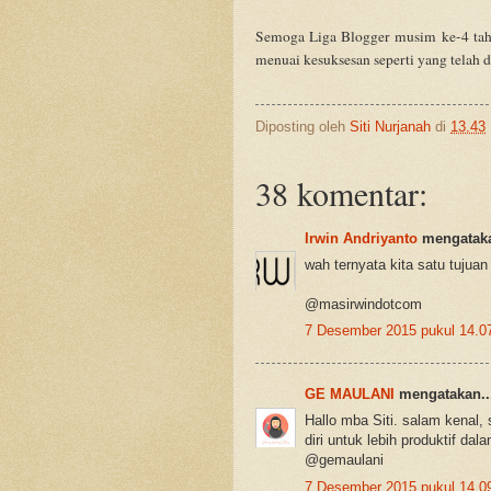
Semoga Liga Blogger musim ke-4 tahu
menuai kesuksesan seperti yang telah 
Diposting oleh
Siti Nurjanah
di
13.43
38 komentar:
Irwin Andriyanto
mengataka
wah ternyata kita satu tujua
@masirwindotcom
7 Desember 2015 pukul 14.0
GE MAULANI
mengatakan..
Hallo mba Siti. salam kenal
diri untuk lebih produktif d
@gemaulani
7 Desember 2015 pukul 14.0