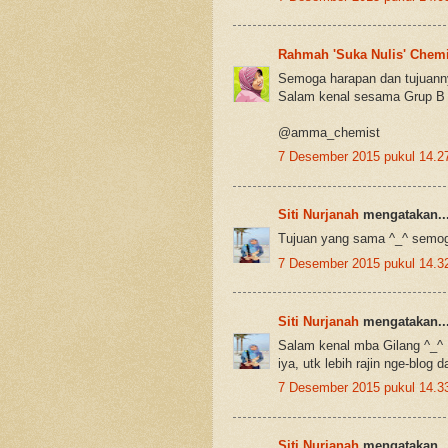
Rahmah 'Suka Nulis' Chemi
Semoga harapan dan tujuanny
Salam kenal sesama Grup B
@amma_chemist
7 Desember 2015 pukul 14.2
Siti Nurjanah
mengatakan..
Tujuan yang sama ^_^ semoga
7 Desember 2015 pukul 14.3
Siti Nurjanah
mengatakan..
Salam kenal mba Gilang ^_^
iya, utk lebih rajin nge-blo
7 Desember 2015 pukul 14.3
Siti Nurjanah
mengatakan..