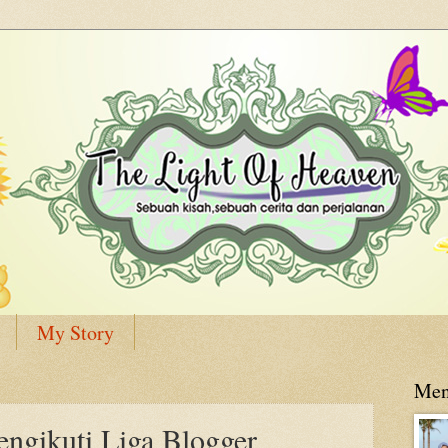
My Story
Men
engikuti Liga Blogger