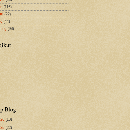
an
(116)
ti
(22)
no
(44)
ling
(98)
gikut
ip Blog
026
(10)
025
(22)