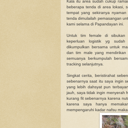
Kala itu area sudah cukup ramai
beberapa tenda di area lokasi, s
tempat yang sekiranya nyama
tenda dimulailah pemasangan untu
kami selama di Papandayan ini.
Untuk tim female di sibuka
keperluan logistik yg suda
dikumpulkan bersama untuk mak
dan tim male yang mendirikan 
semuanya berkumpulah bersam
tracking selanjutnya.
Singkat cerita, beristirahat sebe
sebenarnya saat itu saya ingin s
yang lebih dahsyat pun terbay
jauh, saya tidak ingin menyerah
kurang fit sebenarnya karena nut
karena saya hanya memakan
mempengaruhi kadar nafsu makan 