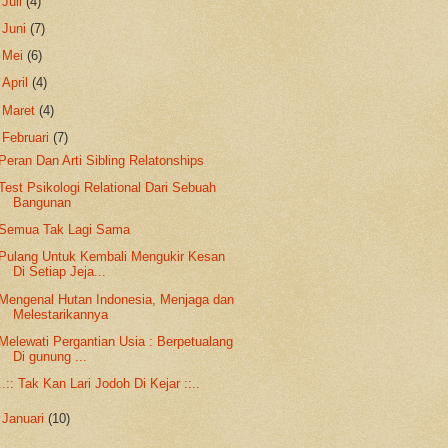
►
Juli
(4)
►
Juni
(7)
►
Mei
(6)
►
April
(4)
►
Maret
(4)
▼
Februari
(7)
Peran Dan Arti Sibling Relatonships
Test Psikologi Relational Dari Sebuah
Bangunan
Semua Tak Lagi Sama
Pulang Untuk Kembali Mengukir Kesan
Di Setiap Jeja...
Mengenal Hutan Indonesia, Menjaga dan
Melestarikannya
Melewati Pergantian Usia : Berpetualang
Di gunung ...
..:: Tak Kan Lari Jodoh Di Kejar ::..
►
Januari
(10)