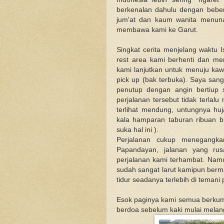
berkenalan dahulu dengan beberap
jum'at dan kaum wanita menuna
membawa kami ke Garut.
Singkat cerita menjelang waktu 
rest area kami berhenti dan men
kami lanjutkan untuk menuju k
pick up (bak terbuka). Saya sang
penutup dengan angin bertiup 
perjalanan tersebut tidak terla
terlihat mendung, untungnya hu
kala hamparan taburan ribuan bi
suka hal ini ).
Perjalanan cukup menegangka
Papandayan, jalanan yang ru
perjalanan kami terhambat. Namun
sudah sangat larut kamipun berm
tidur seadanya terlebih di teman
Esok paginya kami semua berkum
berdoa sebelum kaki mulai melan