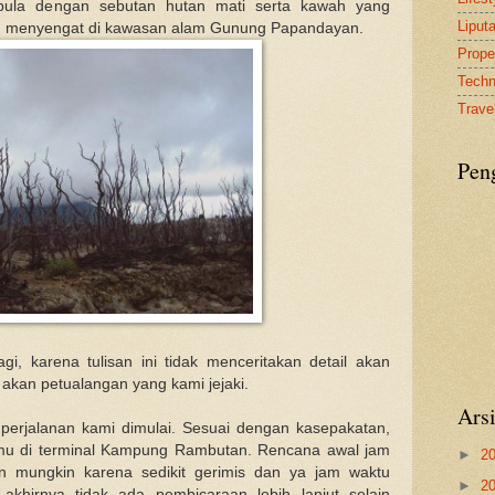
 pula dengan sebutan hutan mati serta kawah yang
Liput
 menyengat di kawasan alam Gunung Papandayan.
Proper
Tech
Travel
Pen
gi, karena tulisan ini tidak menceritakan detail akan
akan petualangan yang kami jejaki.
Ars
, perjalanan kami dimulai. Sesuai dengan kasepakatan,
mu di terminal Kampung Rambutan. Rencana awal jam
►
2
n mungkin karena sedikit gerimis dan ya jam waktu
►
2
 akhirnya tidak ada pembicaraan lebih lanjut selain