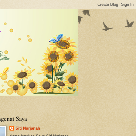
genai Saya
Siti Nurjanah