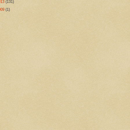
013
(131)
009
(1)