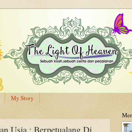
My Story
Men
an Usia : Berpetualang Di