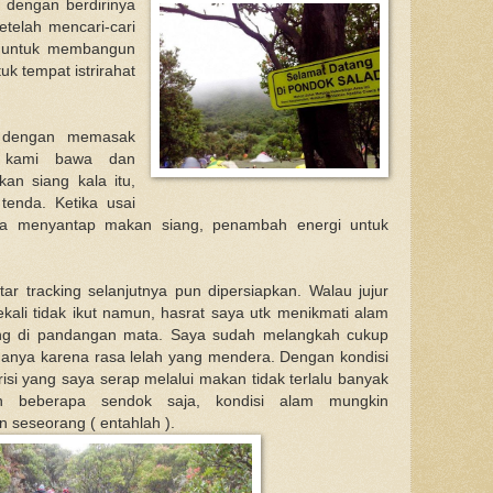
 dengan berdirinya
etelah mencari-cari
n untuk membangun
k tempat istrirahat
n dengan memasak
h kami bawa dan
an siang kala itu,
tenda. Ketika usai
a menyantap makan siang, penambah energi untuk
ntar tracking selanjutnya pun dipersiapkan. Walau jujur
ekali tidak ikut namun, hasrat saya utk menikmati alam
ang di pandangan mata. Saya sudah melangkah cukup
 hanya karena rasa lelah yang mendera. Dengan kondisi
risi yang saya serap melalui makan tidak terlalu banyak
 beberapa sendok saja, kondisi alam mungkin
seseorang ( entahlah ).