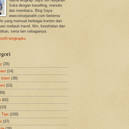
Nama lengkap Saya Siti Nurjanah
Suka dengan travelling, menulis
dan membaca. Blog Saya
www.stnurjanahh.com bertema
tyle yang memuat berbagai konten dan
asi meliputi travel, film, kesehatan dan
tikan, serta lain sebagainya.
profil lengkapku
egori
ty
(26)
nasi
(14)
 Islam
(38)
omi
(53)
(89)
h
(60)
(10)
& Tips
(100)
er
(37)
yle
(28)