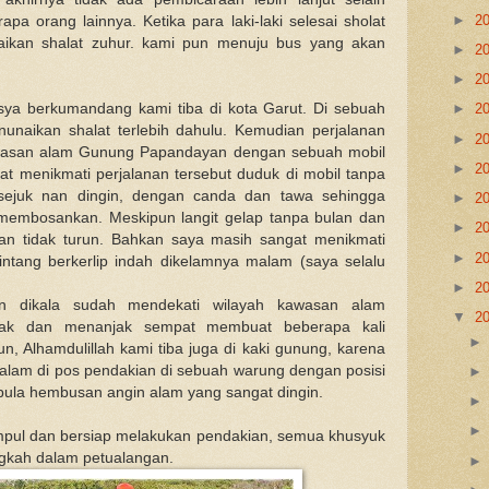
►
2
a orang lainnya. Ketika para laki-laki selesai sholat
ikan shalat zuhur. kami pun menuju bus yang akan
►
2
►
2
Isya berkumandang kami tiba di kota Garut. Di sebuah
►
2
unaikan shalat terlebih dahulu. Kemudian perjalanan
►
2
awasan alam Gunung Papandayan dengan sebuah mobil
►
2
at menikmati perjalanan tersebut duduk di mobil tanpa
sejuk nan dingin, dengan canda dan tawa sehingga
►
2
lu membosankan. Meskipun langit gelap tanpa bulan dan
►
2
jan tidak turun. Bahkan saya masih sangat menikmati
►
2
ntang berkerlip indah dikelamnya malam (saya selalu
►
2
n dikala sudah mendekati wilayah kawasan alam
▼
2
sak dan menanjak sempat membuat beberapa kali
, Alhamdulillah kami tiba juga di kaki gunung, karena
alam di pos pendakian di sebuah warung dengan posisi
i pula hembusan angin alam yang sangat dingin.
pul dan bersiap melakukan pendakian, semua khusyuk
gkah dalam petualangan.