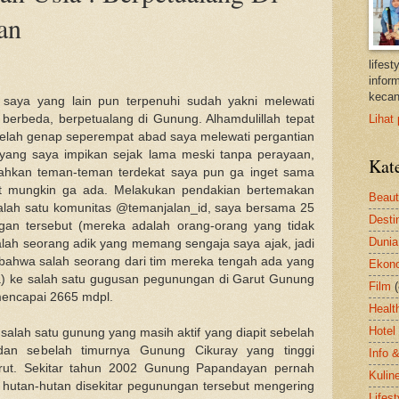
an
lifes
inform
kecan
l saya yang lain pun terpenuhi sudah yakni melewati
berbeda, berpetualang di Gunung. Alhamdulillah tepat
Lihat 
a telah genap seperempat abad saya melewati pergantian
yang saya impikan sejak lama meski tanpa perayaan,
Kat
ahkan teman-teman terdekat saya pun ga inget sama
gat mungkin ga ada. Melakukan pendakian bertemakan
Beau
alah satu komunitas @temanjalan_id, saya bersama 25
Desti
gan tersebut (mereka adalah orang-orang yang tidak
Dunia
alah seorang adik yang memang sengaja saya ajak, jadi
bahwa salah seorang dari tim mereka tengah ada yang
Ekon
a) ke salah satu gugusan pegunungan di Garut Gunung
Film
encapai 2665 mdpl.
Healt
Hotel
ah satu gunung yang masih aktif yang diapit sebelah
an sebelah timurnya Gunung Cikuray yang tinggi
Info 
rut. Sekitar tahun 2002 Gunung Papandayan pernah
Kulin
hutan-hutan disekitar pegunungan tersebut mengering
Lifest