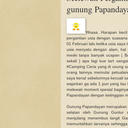
gunung Papanday
Yihaaa...Harapan keci
pergantian usia dengan suasana 
01 Februari lalu ketika usia say
usia menyatu dengan alam, hal 
meski tanpa banyak ucapan ( B
sekali ) apa lagi kue tart san
#Camping Ceria yang di usung s
orang lainnya memulai petualan
saya kenal sebelumnya kecuali s
wajarkan ga ada 1 pun yang tau 
melewati moment spesial baginy
Papandayan dengan ketinggian m
Gunung Papandayan merupakan sal
selatan oleh Gunung Guntur d
menjulang menembus langit Ga
memuntahkan larvanya sehingga 