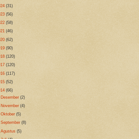
024
(31)
023
(56)
022
(58)
021
(46)
020
(62)
019
(90)
018
(120)
017
(120)
016
(117)
015
(52)
014
(66)
►
Desember
(2)
►
November
(4)
►
Oktober
(5)
►
September
(8)
►
Agustus
(5)