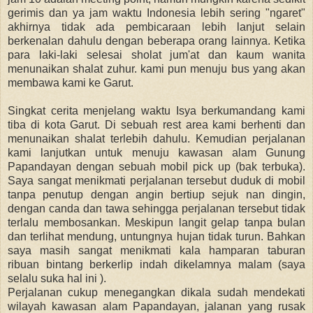
gerimis dan ya jam waktu Indonesia lebih sering "ngaret"
akhirnya tidak ada pembicaraan lebih lanjut selain
berkenalan dahulu dengan beberapa orang lainnya. Ketika
para laki-laki selesai sholat jum'at dan kaum wanita
menunaikan shalat zuhur. kami pun menuju bus yang akan
membawa kami ke Garut.
Singkat cerita menjelang waktu Isya berkumandang kami
tiba di kota Garut. Di sebuah rest area kami berhenti dan
menunaikan shalat terlebih dahulu. Kemudian perjalanan
kami lanjutkan untuk menuju kawasan alam Gunung
Papandayan dengan sebuah mobil pick up (bak terbuka).
Saya sangat menikmati perjalanan tersebut duduk di mobil
tanpa penutup dengan angin bertiup sejuk nan dingin,
dengan canda dan tawa sehingga perjalanan tersebut tidak
terlalu membosankan. Meskipun langit gelap tanpa bulan
dan terlihat mendung, untungnya hujan tidak turun. Bahkan
saya masih sangat menikmati kala hamparan taburan
ribuan bintang berkerlip indah dikelamnya malam (saya
selalu suka hal ini ).
Perjalanan cukup menegangkan dikala sudah mendekati
wilayah kawasan alam Papandayan, jalanan yang rusak