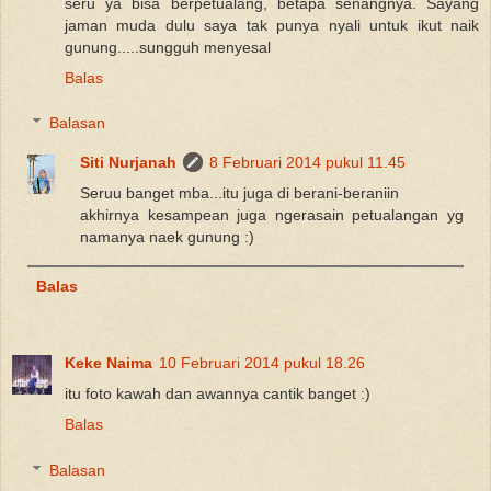
seru ya bisa berpetualang, betapa senangnya. Sayang
jaman muda dulu saya tak punya nyali untuk ikut naik
gunung.....sungguh menyesal
Balas
Balasan
Siti Nurjanah
8 Februari 2014 pukul 11.45
Seruu banget mba...itu juga di berani-beraniin
akhirnya kesampean juga ngerasain petualangan yg
namanya naek gunung :)
Balas
Keke Naima
10 Februari 2014 pukul 18.26
itu foto kawah dan awannya cantik banget :)
Balas
Balasan