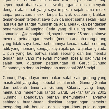
seperempat abad saya melewati pergantian usia menyatu
dengan alam, hal yang saya impikan sejak lama meski
tanpa perayaan, meski tanpa banyak ucapan ( Bahkan
teman-teman terdekat saya pun ga inget sama sekali ) apa
lagi kue tart sangat mungkin ga ada. Melakukan pendakian
bertemakan #Camping Ceria yang di usung salah satu
komunitas @temanjalan_id, saya bersama 25 orang lainnya
memulai petualangan tersebut (mereka adalah orang-orang
yang tidak saya kenal sebelumnya kecuali salah seorang
adik yang memang sengaja saya ajak, jadi wajarkan ga ada
1 pun yang tau bahwa salah seorang dari tim mereka
tengah ada yang melewati moment spesial baginya) ke
salah satu gugusan pegunungan di Garut Gunung
Papandayan dengan ketinggian mencapai 2665 mdpl.
Gunung Papandayan merupakan salah satu gunung yang
masih aktif yang diapit sebelah selatan oleh Gunung Guntur
dan sebelah timurnya Gunung Cikuray yang tinggi
menjulang menembus langit Garut. Sekitar tahun 2002
Gunung Papandayan pernah memuntahkan larvanya
sehingga hutan-hutan disekitar pegunungan tersebut
mengering tak bersisa, dan sangat khas pula dengan