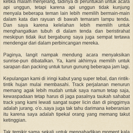
ketika malam menjelang, tadinya di peruntukan untuk acara
api unggun, tetapi karena api unggun tidak kunjung
menyala beberapa teman lain lebih memilih bermain-main
dalam kata dan rayuan di bawah temaram lampu tenda.
Dan saya karena kelelahan lebih memilih untuk
menghangatkan tubuh di dalam tenda dan beristirahat
meskipun tidak ikut bergabung saya juga sempat tertawa
mendengar dari dalam perbincangan mereka.
Paginya, langit nampak mendung acara menyaksikan
sunrise-pun dibatalkan. Ya, kami akhirnya memilih untuk
sarapan dan packing untuk turun gunung beberapa jam lagi.
Kepulangan kami di iringi kabut yang super tebal, dan rintik-
tintik hujan mulai membasahi. Track perjalanan menurun
memang agak lebih mudah untuk saya namun tetap saja,
kewaspadaan tetap harus di jaga pasalnya taukah sahabat
track yang kami lewati sangat super licin dan di pinggirnya
adalah jurang. o'o..saya juga tak tahu darimana keberanian
itu karena saya adalah tipekal orang yang memang takut
ketinggian.
Tak terpikir sama sekali untuk mengabadikan moment kala