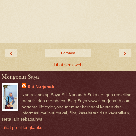
‹
›
Beranda
Lihat versi web
Mengenai Saya
Siti Nurjanah
Nama lengkap Saya Siti Nurjanah Suka dengan travelling,
menulis dan membaca. Blog Saya www.stnurjanahh.com
bertema lifestyle yang memuat berbagai konten dan
informasi meliputi travel, film, kesehatan dan kecantikan,
serta lain sebagainya.
Lihat profil lengkapku