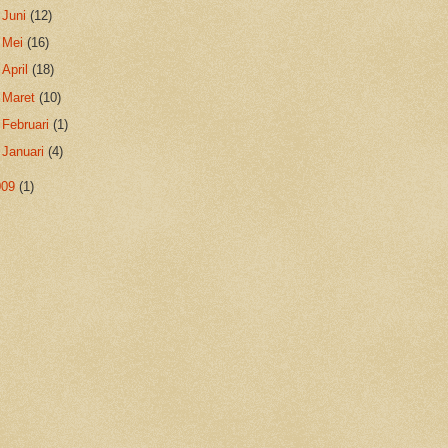
►
Juni
(12)
►
Mei
(16)
►
April
(18)
►
Maret
(10)
►
Februari
(1)
►
Januari
(4)
009
(1)