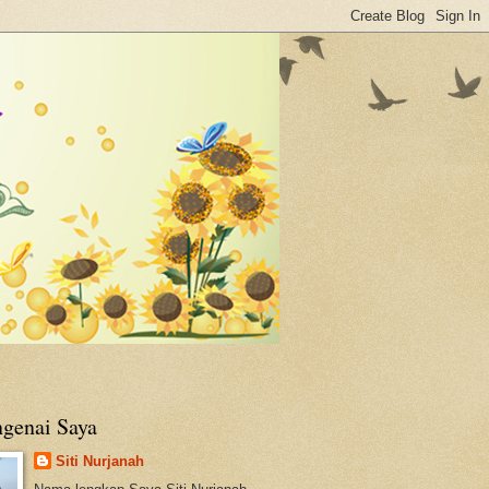
genai Saya
Siti Nurjanah