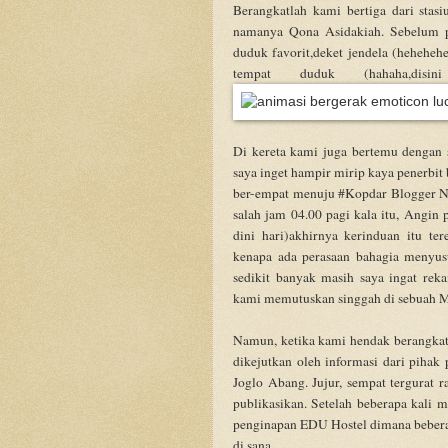
Berangkatlah kami bertiga dari stas
namanya Qona Asidakiah. Sebelum pe
duduk favorit,deket jendela (hehehe
tempat duduk (hahaha,dis
Di kereta kami juga bertemu dengan 
saya inget hampir mirip kaya penerbit
ber-empat menuju #Kopdar Blogger Nus
salah jam 04.00 pagi kala itu, Angi
dini hari)akhirnya kerinduan itu te
kenapa ada perasaan bahagia menyusu
sedikit banyak masih saya ingat rek
kami memutuskan singgah di sebuah Ma
Namun, ketika kami hendak berangkat
dikejutkan oleh informasi dari pihak 
Joglo Abang. Jujur, sempat tergurat r
publikasikan. Setelah beberapa kali 
penginapan EDU Hostel dimana beberap
di sana.