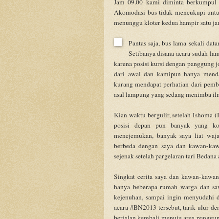
Jam 09.00 kami diminta berkumpul 
Akomodasi bus tidak mencukupi untuk
menunggu kloter kedua hampir satu j
Pantas saja, bus lama sekali da
Setibanya disana acara sudah la
karena posisi kursi dengan panggung j
dari awal dan kamipun hanya mendap
kurang mendapat perhatian dari pemb
asal lampung yang sedang menimba il
Kian waktu bergulir, setelah Ishoma (
posisi depan pun banyak yang kos
menejemukan, banyak saya liat waja
berbeda dengan saya dan kawan-ka
sejenak setelah pargelaran tari Bedana
Singkat cerita saya dan kawan-kawan
hanya beberapa rumah warga dan s
kejenuhan, sampai ingin menyudahi d
acara #BN2013 tersebut, tarik ulur d
berjalan kembali menuju area panggu