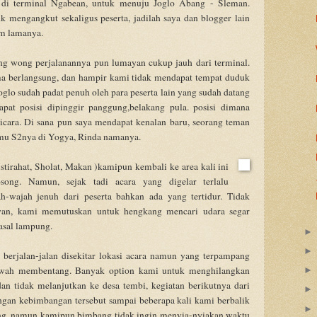
di terminal Ngabean, untuk menuju Joglo Abang - Sleman.
 mengangkut sekaligus peserta, jadilah saya dan blogger lain
am lamanya.
tang wong perjalanannya pun lumayan cukup jauh dari terminal.
ma berlangsung, dan hampir kami tidak mendapat tempat duduk
oglo sudah padat penuh oleh para peserta lain yang sudah datang
at posisi dipinggir panggung,belakang pula. posisi dimana
icara. Di sana pun saya mendapat kenalan baru, seorang teman
mu S2nya di Yogya, Rinda namanya.
Istirahat, Sholat, Makan )kamipun kembali ke area kali ini
ong. Namun, sejak tadi acara yang digelar terlalu
h-wajah jenuh dari peserta bahkan ada yang tertidur. Tidak
wan, kami memutuskan untuk hengkang mencari udara segar
 asal lampung.
 berjalan-jalan disekitar lokasi acara namun yang terpampang
awah membentang. Banyak option kami untuk menghilangkan
an tidak melanjutkan ke desa tembi, kegiatan berikutnya dari
engan kebimbangan tersebut sampai beberapa kali kami berbalik
ng, namun kamipun bimbang tidak ingin menyia-nyiakan waktu