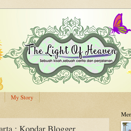
My Story
Men
rta : Kopdar Blogger