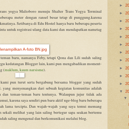
►
2
 trans yogya Malioboro menuju Shalter Trans Yogya Terminal
►
2
eberapa meter dengan ransel besar tetap di punggung.karena
►
2
ikmatinya. Setibanya di Edu Hostel hanya baru beberapa peserta
►
2
nta untuk registrasi ulang data kami dan mendapatkan nametag
►
2
►
2
►
2
teman baru, namanya Feby, tetapi Qona dan Lili sudah saling
►
2
gu kedatangan Blogger lain, kami pun mengabadikan moment-
►
2
g (
maklum, kaum narsisme
).
►
2
kami pun turut serta bergabung bersama blogger yang sudah
►
2
l. yang menyenangkan dari sebuah kegiatan komunitas adalah
▼
2
n dan teman-teman baru tentunya. Walaupun jujur tidak ada
emui, karena saya sendiri pun baru aktif nge-blog baru beberapa
udah lama tercipta. Dan wajah-wajah yang saya temui memang
sekali melihat yang lain saling bertegur sapa seakan bertemu
dah saling mengenal dan berkomunikasi melalui blog.