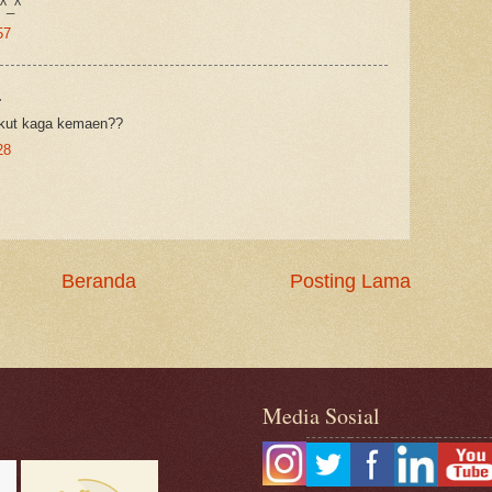
 ^_^
57
.
,ikut kaga kemaen??
28
Beranda
Posting Lama
Media Sosial