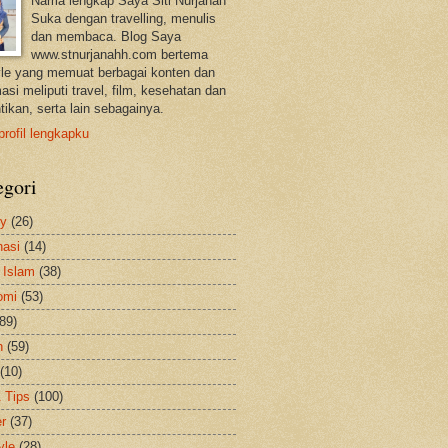
Nama lengkap Saya Siti Nurjanah
Suka dengan travelling, menulis
dan membaca. Blog Saya
www.stnurjanahh.com bertema
tyle yang memuat berbagai konten dan
asi meliputi travel, film, kesehatan dan
tikan, serta lain sebagainya.
profil lengkapku
egori
ty
(26)
nasi
(14)
 Islam
(38)
omi
(53)
(89)
h
(59)
(10)
& Tips
(100)
er
(37)
yle
(28)