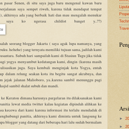
iun pasar Senen, di situ saya juga baru mengenal kawan baru
Liput
rjalanan saya sempet riweh, karena tidak mendapat tempat
Proper
he), akhirnya ada yang berbaik hati dan mau mengalah menukar
ini saya ko ngerasa childist banget y..??)
Tech
Travel
Pen
salah seorang blogger Jakarta ( saya agak lupa namanya, yang
 buku. hehehe) yang ternyata memiliki tujuan sama, jadilah kami
antara. Subuh hari sampailah kami di Stasiun Tugu jika tidak
n pagi yogya menyambut kedatangan kami, dingin (karena masih
realisasikan juga. Saya kembali menginjak kota Yogya, entah
p dalam relung seakan kota itu begitu sangat akrabnya, dan
am jejak jalanan Malioboro, ya..karena sambil menunggu pagi
sjid sambil shalat subuh dan mandi.
 ke Keraton dimana harusnya pargelaran itu dilaksanakan kami
panitia lewat media twitter kalau kegiatan dipindah alihkan ke
Ars
asa kecewa dari kami karena informasi itu terlalu mendadak di
menghubungi panitia, akhirnya kami diminta untuk langsung ke
►
2
a blogger yang datang dari beberapa hari lalu sudah bermalam
►
2