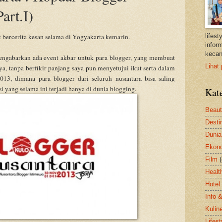
art.I)
 bercerita kesan selama di Yogyakarta kemarin.
lifes
inform
kecan
engabarkan ada event akbar untuk para blogger, yang membuat
Lihat 
ya, tanpa berfikir panjang saya pun menyetujui ikut serta dalam
013, dimana para blogger dari seluruh nusantara bisa saling
 yang selama ini terjadi hanya di dunia blogging.
Kat
Beau
Desti
Dunia
Ekon
Film
Healt
Hotel
Info 
Kulin
Lifest