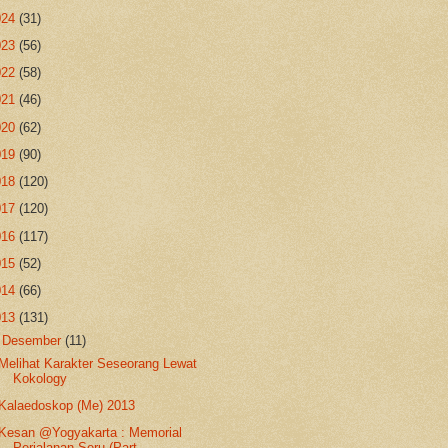
024
(31)
023
(56)
022
(58)
021
(46)
020
(62)
019
(90)
018
(120)
017
(120)
016
(117)
015
(52)
014
(66)
013
(131)
▼
Desember
(11)
Melihat Karakter Seseorang Lewat
Kokology
Kalaedoskop (Me) 2013
Kesan @Yogyakarta : Memorial
Perjalanan Seru (Part...