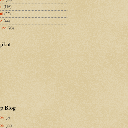
an
(116)
ti
(22)
no
(44)
ling
(98)
gikut
ip Blog
026
(9)
025
(22)