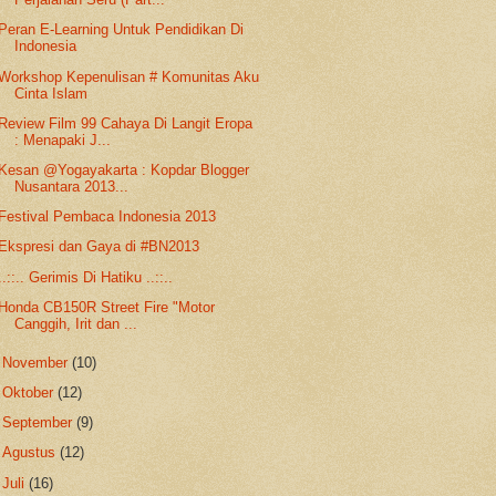
Peran E-Learning Untuk Pendidikan Di
Indonesia
Workshop Kepenulisan # Komunitas Aku
Cinta Islam
Review Film 99 Cahaya Di Langit Eropa
: Menapaki J...
Kesan @Yogayakarta : Kopdar Blogger
Nusantara 2013...
Festival Pembaca Indonesia 2013
Ekspresi dan Gaya di #BN2013
..::.. Gerimis Di Hatiku ..::..
Honda CB150R Street Fire "Motor
Canggih, Irit dan ...
►
November
(10)
►
Oktober
(12)
►
September
(9)
►
Agustus
(12)
►
Juli
(16)