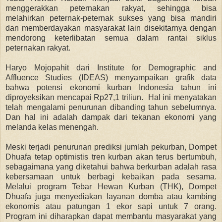
menggerakkan peternakan rakyat, sehingga bisa
melahirkan peternak-peternak sukses yang bisa mandiri
dan memberdayakan masyarakat lain disekitarnya dengan
mendorong keterlibatan semua dalam rantai siklus
peternakan rakyat.
Haryo Mojopahit dari
Institute for Demographic and
Affluence Studies (IDEAS) menyampaikan grafik data
bahwa potensi ekonomi kurban Indonesia tahun ini
diproyeksikan mencapai Rp27,1 triliun. Hal ini menyatakan
telah mengalami penurunan dibanding tahun sebelumnya.
Dan hal ini adalah dampak dari tekanan ekonomi yang
melanda kelas menengah.
Meski terjadi penurunan prediksi jumlah pekurban, Dompet
Dhuafa tetap optimistis tren kurban akan terus bertumbuh,
sebagaimana yang diketahui bahwa berkurban adalah rasa
kebersamaan untuk berbagi kebaikan pada sesama.
M
elalui program Tebar Hewan Kurban (THK),
Dompet
Dhuafa juga menyediakan layanan domba atau kambing
ekonomis atau patungan 1 ekor sapi untuk 7 orang.
Program ini diharapkan dapat membantu masyarakat yang