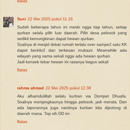
Balas
Suci
22 Mei 2025 pukul 11.16
Sudah beberapa tahun ini meski ngga tiap tahun, setiap
qurban selalu pilih luar daerah. Pilih desa pelosok yang
sedikit kemungkinan dapat hewan qurban.
Soalnya di mesjid dekat rumah terlalu over sampe2 satu KK
dapet berkilo2 dan terkesan mubazir. Meanwhile ada
wilayah yang sama sekali ngga ada hewan qurban.
Jadi konseb tebar hewan ini rasanya bagus sekali
Balas
rahma ahmad
22 Mei 2025 pukul 12.38
Aku alhamdulillah selalu kurban via Dompet Dhuafa.
Soalnya menjangkaunya hingga pelosok, jadi merata. Dan
ada laporannya juga nantinya kurban kita dipotong di
daerah mana. Top sih DD ini
Balas