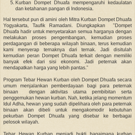
Kurban Dompet Dhuafa mempengaruhi kedaulatan
dan ketahanan pangan di Indonesia.
Hal tersebut pun di amini oleh
Mitra Kurban Dompet Dhuafa
Yogyakarta, Taufik Ramadani. Diungkapkan "
Dompet
Dhuafa hadir untuk menyetarakan semua harganya dengan
melakukan proses pengembangan, kemudian proses
perdagangan di beberapa wilayah binaan, terus kemudian
kami menyerap ternaknya dari ternak. Jadi disitulah
kemudian peran Dompet Dhuafa terkait dengan memiliki
banyak efek dari sisi ekonomi. Jadi peternak akan
mendapatkan harga yang lebih pantas."
Program Tebar Hewan Kurban oleh Dompet Dhuafa secara
umum menjalankan pemberdayaan bagi para peternak
binaan dengan aktivitas utama pembibitan serta
penggemukan hewan kurban. Nah, ketika jelang momentum
Idul Adha, hewan yang sudah dipelihara oleh para peternak
binaan akan dibeli untuk mengakomodir kebutuhan
pekurban Dompet Dhuafa yang disebar ke berbagai
pelosok wilayah.
Tebar Hewan Kurban menjadi bukti bagaimana kurban