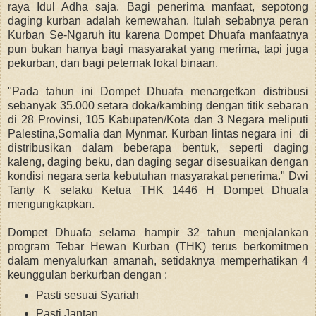
raya Idul Adha saja. Bagi
penerima manfaat, sepotong
daging kurban adalah kemewahan. Itulah sebabnya peran
Kurban Se-Ngaruh itu karena
Dompet Dhuafa
manfaatnya
pun bukan hanya bagi masyarakat yang merima, tapi juga
pekurban, dan bagi peternak lokal binaan.
"Pada tahun ini Dompet Dhuafa menargetkan distribusi
sebanyak 35.000 setara doka/kambing dengan titik sebaran
di 28 Provinsi, 105 Kabupaten/Kota dan 3 Negara meliputi
Palestina,Somalia dan Mynmar.
Kurban lintas negara ini di
distribusikan dalam beberapa bentuk, seperti daging
kaleng, daging beku, dan daging segar
disesuaikan dengan
kondisi negara serta kebutuhan masyarakat penerima."
Dwi
Tanty K selaku Ketua THK 1446 H Dompet Dhuafa
mengungkapkan.
Dompet Dhuafa selama hampir 32 tahun menjalankan
program
Tebar Hewan Kurban (THK) terus berkomitmen
dalam menyalurkan amanah, setidaknya memperhatikan 4
keunggulan berkurban dengan :
Pasti sesuai Syariah
Pasti Jantan