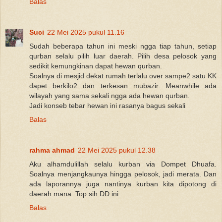
Balas
Suci
22 Mei 2025 pukul 11.16
Sudah beberapa tahun ini meski ngga tiap tahun, setiap
qurban selalu pilih luar daerah. Pilih desa pelosok yang
sedikit kemungkinan dapat hewan qurban.
Soalnya di mesjid dekat rumah terlalu over sampe2 satu KK
dapet berkilo2 dan terkesan mubazir. Meanwhile ada
wilayah yang sama sekali ngga ada hewan qurban.
Jadi konseb tebar hewan ini rasanya bagus sekali
Balas
rahma ahmad
22 Mei 2025 pukul 12.38
Aku alhamdulillah selalu kurban via Dompet Dhuafa.
Soalnya menjangkaunya hingga pelosok, jadi merata. Dan
ada laporannya juga nantinya kurban kita dipotong di
daerah mana. Top sih DD ini
Balas