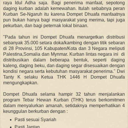
raya Idul Adha saja. Bagi
penerima manfaat, sepotong
daging kurban adalah kemewahan. Itulah sebabnya peran
Kurban Se-Ngaruh itu karena
Dompet Dhuafa
manfaatnya
pun bukan hanya bagi masyarakat yang merima, tapi juga
pekurban, dan bagi peternak lokal binaan.
"Pada tahun ini Dompet Dhuafa menargetkan distribusi
sebanyak 35.000 setara doka/kambing dengan titik sebaran
di 28 Provinsi, 105 Kabupaten/Kota dan 3 Negara meliputi
Palestina,Somalia dan Mynmar.
Kurban lintas negara ini di
distribusikan dalam beberapa bentuk, seperti daging
kaleng, daging beku, dan daging segar
disesuaikan dengan
kondisi negara serta kebutuhan masyarakat penerima."
Dwi
Tanty K selaku Ketua THK 1446 H Dompet Dhuafa
mengungkapkan.
Dompet Dhuafa selama hampir 32 tahun menjalankan
program
Tebar Hewan Kurban (THK) terus berkomitmen
dalam menyalurkan amanah, setidaknya memperhatikan 4
keunggulan berkurban dengan :
Pasti sesuai Syariah
Pasti Jantan