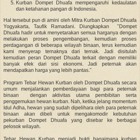
Kurban Dompet Dhuafa mempengaruhi kedaulatan
dan ketahanan pangan di Indonesia.
Hal tersebut pun di amini oleh
Mitra Kurban Dompet Dhuafa
Yogyakarta, Taufik Ramadani. Diungkapkan "
Dompet
Dhuafa hadir untuk menyetarakan semua harganya dengan
melakukan proses pengembangan, kemudian proses
perdagangan di beberapa wilayah binaan, terus kemudian
kami menyerap ternaknya dari ternak. Jadi disitulah
kemudian peran Dompet Dhuafa terkait dengan memiliki
banyak efek dari sisi ekonomi. Jadi peternak akan
mendapatkan harga yang lebih pantas."
Program Tebar Hewan Kurban oleh Dompet Dhuafa secara
umum menjalankan pemberdayaan bagi para peternak
binaan dengan aktivitas utama pembibitan serta
penggemukan hewan kurban. Nah, ketika jelang momentum
Idul Adha, hewan yang sudah dipelihara oleh para peternak
binaan akan dibeli untuk mengakomodir kebutuhan
pekurban Dompet Dhuafa yang disebar ke berbagai
pelosok wilayah.
Tebar Hewan Kurban menjadi bukti bagaimana kurban