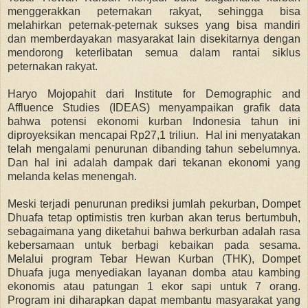
menggerakkan peternakan rakyat, sehingga bisa
melahirkan peternak-peternak sukses yang bisa mandiri
dan memberdayakan masyarakat lain disekitarnya dengan
mendorong keterlibatan semua dalam rantai siklus
peternakan rakyat.
Haryo Mojopahit dari
Institute for Demographic and
Affluence Studies (IDEAS) menyampaikan grafik data
bahwa potensi ekonomi kurban Indonesia tahun ini
diproyeksikan mencapai Rp27,1 triliun. Hal ini menyatakan
telah mengalami penurunan dibanding tahun sebelumnya.
Dan hal ini adalah dampak dari tekanan ekonomi yang
melanda kelas menengah.
Meski terjadi penurunan prediksi jumlah pekurban, Dompet
Dhuafa tetap optimistis tren kurban akan terus bertumbuh,
sebagaimana yang diketahui bahwa berkurban adalah rasa
kebersamaan untuk berbagi kebaikan pada sesama.
M
elalui program Tebar Hewan Kurban (THK),
Dompet
Dhuafa juga menyediakan layanan domba atau kambing
ekonomis atau patungan 1 ekor sapi untuk 7 orang.
Program ini diharapkan dapat membantu masyarakat yang