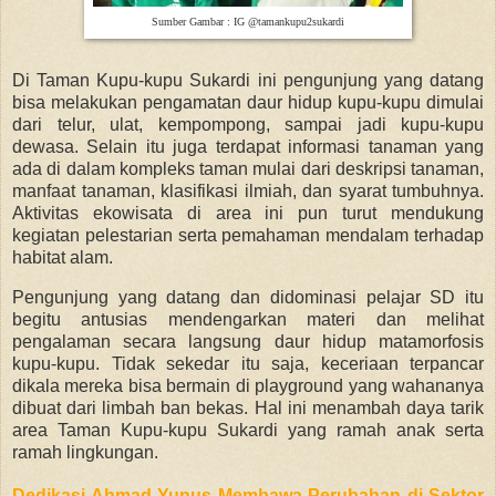
Sumber Gambar : IG @tamankupu2sukardi
Di Taman Kupu-kupu Sukardi ini pengunjung yang datang
bisa melakukan pengamatan daur hidup kupu-kupu dimulai
dari telur, ulat, kempompong, sampai jadi kupu-kupu
dewasa. Selain itu juga terdapat informasi tanaman yang
ada di dalam kompleks taman mulai dari deskripsi tanaman,
manfaat tanaman, klasifikasi ilmiah, dan syarat tumbuhnya.
Aktivitas ekowisata di area ini pun turut mendukung
kegiatan pelestarian serta pemahaman mendalam terhadap
habitat alam.
Pengunjung yang datang dan didominasi pelajar SD itu
begitu antusias mendengarkan materi dan melihat
pengalaman secara langsung daur hidup matamorfosis
kupu-kupu. Tidak sekedar itu saja, keceriaan terpancar
dikala mereka bisa bermain di playground yang wahananya
dibuat dari limbah ban bekas. Hal ini menambah daya tarik
area Taman Kupu-kupu Sukardi yang ramah anak serta
ramah lingkungan.
Dedikasi Ahmad Yunus Membawa Perubahan di Sektor