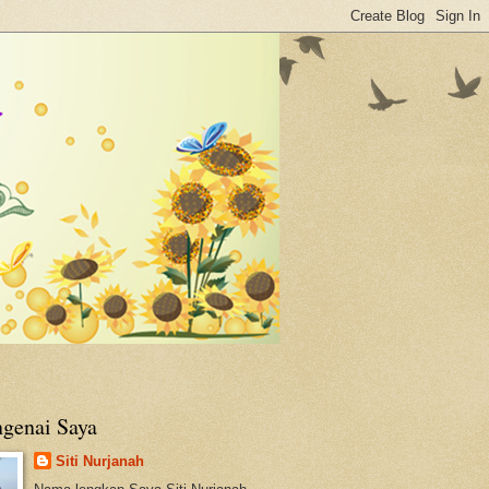
genai Saya
Siti Nurjanah