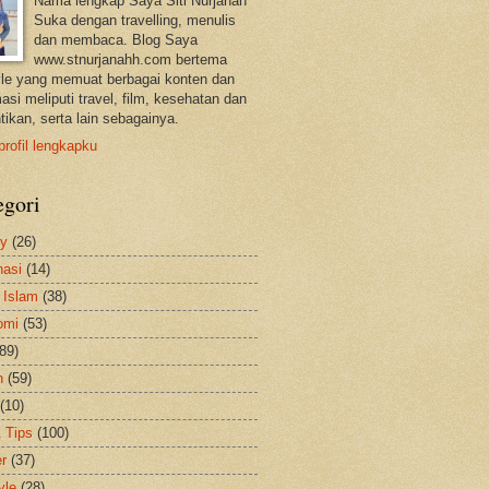
Nama lengkap Saya Siti Nurjanah
Suka dengan travelling, menulis
dan membaca. Blog Saya
www.stnurjanahh.com bertema
tyle yang memuat berbagai konten dan
asi meliputi travel, film, kesehatan dan
tikan, serta lain sebagainya.
profil lengkapku
egori
ty
(26)
nasi
(14)
 Islam
(38)
omi
(53)
(89)
h
(59)
(10)
& Tips
(100)
er
(37)
yle
(28)