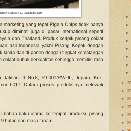
umber Gambar : IG @zainudin.haza
 marketing yang tepat Pigela Chips tidak hanya
kup diminati juga di pasar international seperti
ysia dan Thailand. Produk keripik pisang coklat
naman asli Indonesia yakni Pisang Kepok dengan
 kimia dan di panen dengan tingkat kematangan
 coklat bubuk berkualitas sehingga memiliki rasa
Jatisari III No.8, RT.001/RW.06, Jepara, Kec.
►
2
mur 6017. Dalam proses produksinya melewati
►
2
►
2
►
2
i bahan baku utama ke tempat produksi, pisang
►
2
a 9 bulan dari masa tanam
►
2
►
2