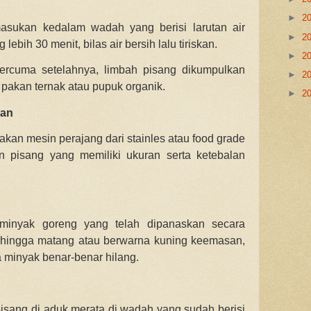
►
2
masukan kedalam wadah yang berisi larutan air
►
2
bih 30 menit, bilas air bersih lalu tiriskan.
►
2
percuma setelahnya, limbah pisang dikumpulkan
►
2
 pakan ternak atau pupuk organik.
►
2
gan
n mesin perajang dari stainles atau food grade
n pisang yang memiliki ukuran serta ketebalan
 minyak goreng yang telah dipanaskan secara
hingga matang atau berwarna kuning keemasan,
a minyak benar-benar hilang.
 pisang di aduk merata di wadah yang sudah berisi