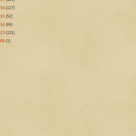
016
(117)
015
(52)
014
(66)
013
(131)
009
(1)