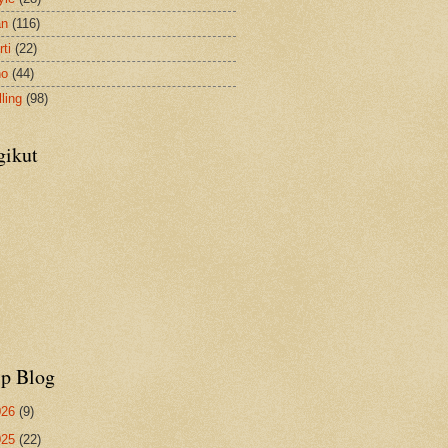
an
(116)
ti
(22)
no
(44)
ling
(98)
gikut
ip Blog
026
(9)
025
(22)