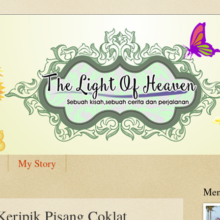
My Story
Men
Keripik Pisang Coklat