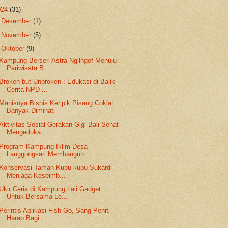
024
(31)
►
Desember
(1)
►
November
(5)
▼
Oktober
(9)
Kampung Berseri Astra Ngilngof Menuju
Pariwisata B...
Broken but Unbroken : Edukasi di Balik
Cerita NPD ...
Manisnya Bisnis Keripik Pisang Coklat
Banyak Diminati
Aktivitas Sosial Gerakan Gigi Bali Sehat
Mengeduka...
Program Kampung Iklim Desa
Langgongsari Membangun ...
Konservasi Taman Kupu-kupu Sukardi
Menjaga Keseimb...
Ukir Ceria di Kampung Lali Gadget
Untuk Bersama Le...
Perintis Aplikasi Fish Go, Sang Peniti
Harap Bagi ...