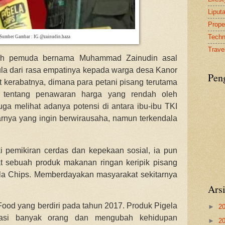
Liput
Proper
Tech
Sumber Gambar : IG @zainudin.haza
Travel
oleh pemuda bernama Muhammad Zainudin asal
la dari rasa empatinya kepada warga desa Kanor
Pen
t kerabatnya, dimana para petani pisang terutama
 tentang penawaran harga yang rendah oleh
juga melihat adanya potensi di antara ibu-ibu TKI
rnya yang ingin berwirausaha, namun terkendala
 pemikiran cerdas dan kepekaan sosial, ia pun
 sebuah produk makanan ringan keripik pisang
ela Chips. Memberdayakan masyarakat sekitarnya
Ars
od yang berdiri pada tahun 2017. Produk Pigela
►
2
irasi banyak orang dan mengubah kehidupan
►
2