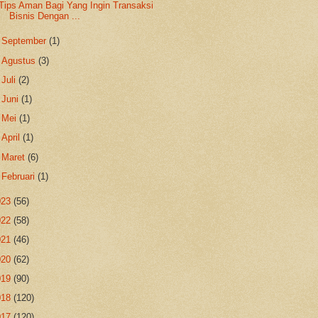
Tips Aman Bagi Yang Ingin Transaksi
Bisnis Dengan ...
►
September
(1)
►
Agustus
(3)
►
Juli
(2)
►
Juni
(1)
►
Mei
(1)
►
April
(1)
►
Maret
(6)
►
Februari
(1)
023
(56)
022
(58)
021
(46)
020
(62)
019
(90)
018
(120)
017
(120)