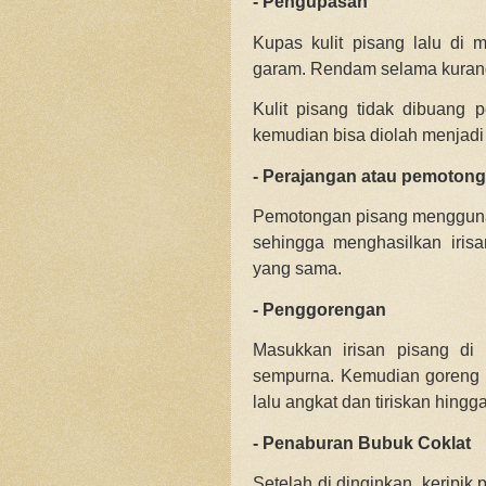
- Pengupasan
Kupas kulit pisang lalu di 
garam. Rendam selama kurang le
Kulit pisang tidak dibuang 
kemudian bisa diolah menjadi
- Perajangan atau pemoton
Pemotongan pisang menggunaka
sehingga menghasilkan irisa
yang sama.
- Penggorengan
Masukkan irisan pisang di
sempurna. Kemudian goreng 
lalu angkat dan tiriskan hingg
- Penaburan Bubuk Coklat
Setelah di dinginkan, keripik