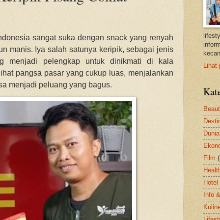
lifes
ndonesia sangat suka dengan snack yang renyah
inform
un manis. Iya salah satunya keripik, sebagai jenis
kecan
g menjadi pelengkap untuk dinikmati di kala
Lihat 
ihat pangsa pasar yang cukup luas, menjalankan
sa menjadi peluang yang bagus.
Kat
Beau
Desti
Dunia
Ekon
Film
Healt
Hotel
Info 
Kulin
Lifest