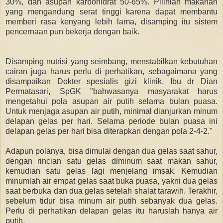
30%, dan asupan karbohidrat 50-65%. Pilihlah makanan
yang mengandung serat tinggi karena dapat membantu
memberi rasa kenyang lebih lama, disamping itu sistem
pencernaan pun bekerja dengan baik.
Disamping nutrisi yang seimbang, menstabilkan kebutuhan
cairan juga harus perlu di perhatikan, sebagaimana yang
disampaikan Dokter spesialis gizi klinik, Ibu dr Dian
Permatasari, SpGK "bahwasanya masyarakat harus
mengetahui pola asupan air putih selama bulan puasa.
Untuk menjaga asupan air putih, minimal dianjurkan minum
delapan gelas per hari. Selama periode bulan puasa ini
delapan gelas per hari bisa diterapkan dengan pola 2-4-2."
Adapun polanya, bisa dimulai dengan dua gelas saat sahur,
dengan rincian satu gelas diminum saat makan sahur,
kemudian satu gelas lagi menjelang imsak. Kemudian
minumlah air empat gelas saat buka puasa, yakni dua gelas
saat berbuka dan dua gelas setelah shalat tarawih. Terakhir,
sebelum tidur bisa minum air putih sebanyak dua gelas.
Perlu di perhatikan delapan gelas itu haruslah hanya air
putih.