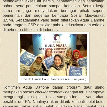
peningkatan akses air bersih,
penanaman dan perawatan
pohon,
serta pengelolaan sampah kemasan. Bentuk kerja
sama ini juga menyertakan berbagai pihak seperti
pemerintah dan segenap Lembaga Sosial Masyarakat
(LSM). Sebagaimana yang telah diterapkan Aqua Danone
pada program CSR disekitar pabrik industrinya dan terletak
di beberapa titik kota di Indonesia.
Foto dg Bantal Daur Ulang ( source : Feriyana )
Komitmen Aqua Danone dalam program daur ulang
merupakan proses
circular economy
dengan terus berupaya
mengurangi polusi plastik sisa sampah industri yang akan
berakhir di TPA. Nantinya akan ditarik kembali botol-botol
kemasan bekas pakai untuk dijadikan kaos, bantal, tas